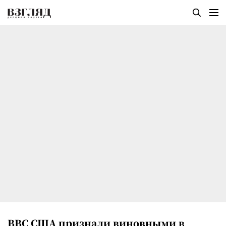
ВВС США признали виновными в