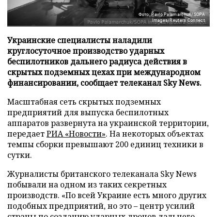
Фото: Pavlo Palamarchuk/SOPA
Images/Reuters Connect
Украинские специалисты наладили
круглосуточное производство ударных
беспилотников дальнего радиуса действия в
скрытых подземных цехах при международном
финансировании, сообщает телеканал Sky News.
Масштабная сеть скрытых подземных
предприятий для выпуска беспилотных
аппаратов развернута на украинской территории,
передает
РИА «Новости»
. На некоторых объектах
темпы сборки превышают 200 единиц техники в
сутки.
Журналисты британского телеканала Sky News
побывали на одном из таких секретных
производств. «По всей Украине есть много других
подобных предприятий, но это – центр усилий
страны по созданию ударных дронов дальнего