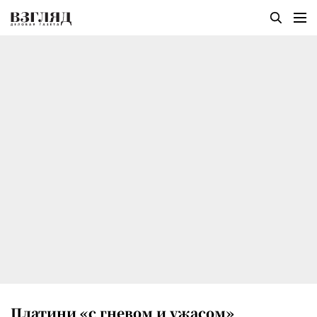
Платини «с гневом и ужасом»