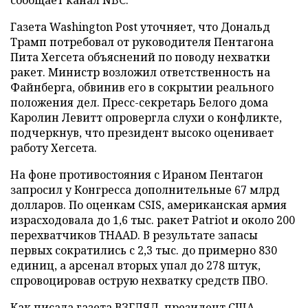
Газета Washington Post уточняет, что Дональд
Трамп потребовал от руководителя Пентагона
Пита Хегсета объяснений по поводу нехватки
ракет. Министр возложил ответственность на
Файнберга, обвинив его в сокрытии реального
положения дел. Пресс-секретарь Белого дома
Каролин Левитт опровергла слухи о конфликте,
подчеркнув, что президент высоко оценивает
работу Хегсета.
На фоне противостояния с Ираном Пентагон
запросил у Конгресса дополнительные 67 млрд
долларов. По оценкам CSIS, американская армия
израсходовала до 1,6 тыс. ракет Patriot и около 200
перехватчиков THAAD. В результате запасы
первых сократились с 2,3 тыс. до примерно 830
единиц, а арсенал вторых упал до 278 штук,
спровоцировав острую нехватку средств ПВО.
Как писала газета ВЗГЛЯД, президент США