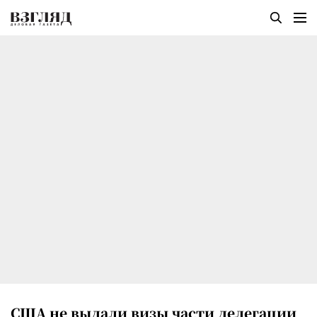
США не выдали визы части делегации