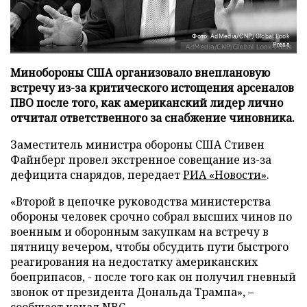
Фото: AdMedia/CNP/Global Look
Press
Минобороны США организовало внеплановую
встречу из-за критического истощения арсеналов
ПВО после того, как американский лидер лично
отчитал ответственного за снабжение чиновника.
Заместитель министра обороны США Стивен
Файнберг провел экстренное совещание из-за
дефицита снарядов, передает
РИА «Новости»
.
«Второй в цепочке руководства министерства
обороны человек срочно собрал высших чинов по
военным и оборонным закупкам на встречу в
пятницу вечером, чтобы обсудить пути быстрого
реагирования на недостатку американских
боеприпасов, - после того как он получил гневный
звонок от президента Дональда Трампа», –
сообщает канал NBC.