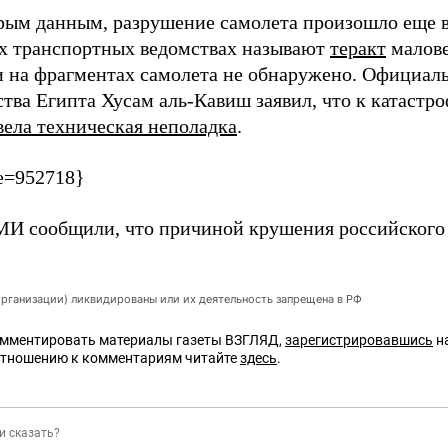
рым данным, разрушение самолета произошло еще в 
х транспортных ведомствах называют
теракт
малове
и на фрагментах самолета не обнаружено. Официал
тва Египта Хусам аль-Кавиш заявил, что к катастро
вела техническая неполадка
.
e=952718}
МИ сообщили, что причиной крушения российского
организации) ликвидированы или их деятельность запрещена в РФ
омментировать материалы газеты ВЗГЛЯД,
зарегистрировавшись
на
отношению к комментариям читайте
здесь
.