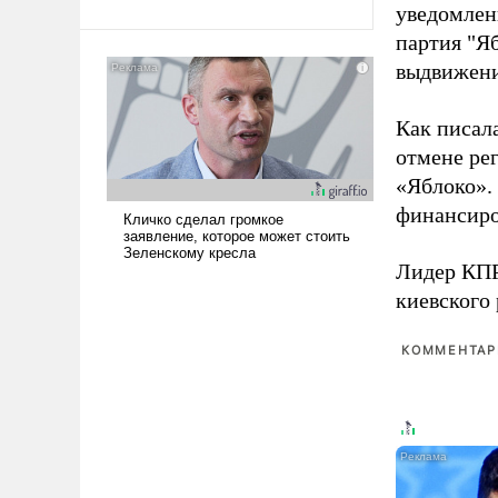
уведомлени
Ираном опустошила
партия "Я
американские арсеналы.
выдвижения
Сложившаяся ситуация
означает многолетний период
уязвимости США, например,
Как писал
перед Китаем.
отмене ре
«Яблоко».
финансиро
Лидер КП
киевского
КОММЕНТАРИ