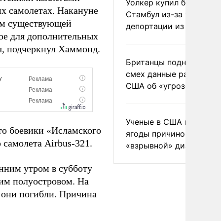
Уолкер купил билет в
их самолетах. Накануне
Стамбул из-за угрозы
ом существующей
депортации из России
мое для дополнительных
я, подчеркнул Хаммонд.
Британцы подняли на
смех данные разведки
США об «угрозе России
Ученые в США назвали 
то боевики «Исламского
ягоды причиной
самолета Аirbus-321.
«взрывной» диареи
нним утром в субботу
им полуостровом. На
е они погибли. Причина