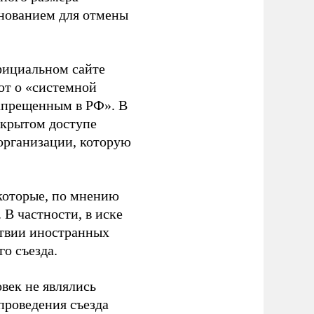
основанием для отмены
фициальном сайте
ют о «системной
апрещенным в РФ». В
ткрытом доступе
организации, которую
которые, по мнению
В частности, в иске
тствии иностранных
о съезда.
век не являлись
проведения съезда