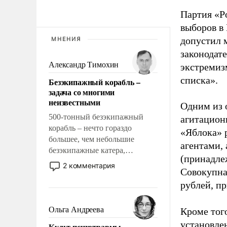
Партия «Р
выборов в
допустил 
МНЕНИЯ
законодат
Александр Тимохин
экстремиз
списка».
Безэкипажный корабль –
задача со многими
неизвестными
Одним из 
500-тонный безэкипажный
агитацион
корабль – нечто гораздо
«Яблока» 
большее, чем небольшие
агентами,
безэкипажные катера,
(принадле
применение которых уже
2 комментария
Совокупная
стало обыденностью. Задача по
созданию такого корабля очень
рублей, пр
сложна и амбициозна. Однако
и ее реализация радикально
Ольга Андреева
Кроме тог
поднимет наши боевые
установле
Культ психотравмы