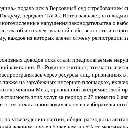
одина» подала иск в Верховный суд с требованием с
 Госдуму, передает
ТАСС
. Истец заявляет, что «адм
многочисленные нарушения законодательства о выбор
ельства об интеллектуальной собственности и о про
му, каждое из которых влечет отмену регистрации 
основных доводов иска стали предполагаемые нару
ной кампании. В «Родине» считают, что часть агит
распространялась через ресурсы лиц, признанных 
 а также на зарубежных интернет-площадках, включа
жит компании Meta, признанной экстремистской ор
 стоимость этих услуг за период с 27 июня по 6 ав
и этом оплата производилась не из избирательного 
о, по утверждению партии, общие расходы на агит
нный законом предел более чем на 5% от максималь