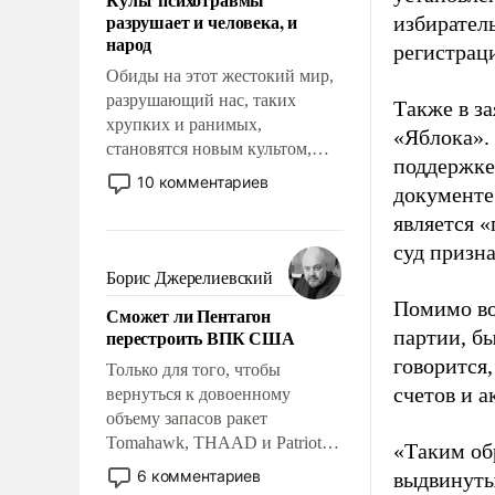
возможности.
разрушает и человека, и
избиратель
народ
регистрац
Обиды на этот жестокий мир,
разрушающий нас, таких
Также в з
хрупких и ранимых,
«Яблока».
становятся новым культом,
поддержке
постепенно вытесняя и
10 комментариев
документе
отменяя традиционное
является 
требование к человеку – быть
мужественным и твердым под
суд призн
ударами судьбы, брать на себя
Борис Джерелиевский
ответственность, помогать
Помимо во
Сможет ли Пентагон
слабым, идти вперед и
перестроить ВПК США
партии, б
адаптироваться.
говорится,
Только для того, чтобы
счетов и 
вернуться к довоенному
объему запасов ракет
Tomahawk, THAAD и Patriot
«Таким об
США потребуется более трех
6 комментариев
выдвинуты
лет. Даже небольшая война с