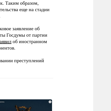
ек. Таким образом,
тельства еще на стадии
.
ковое заявление об
аты Госдумы от партии
аявил
об иностранном
нентов.
овании преступлений
i