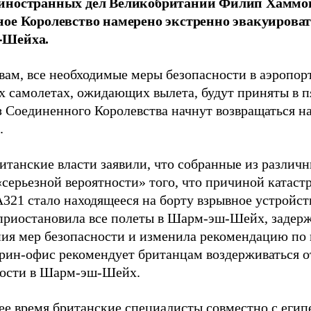
иностранных дел Великобритании Филип Хаммонд
ое Королевство намерено экстренно эвакуироват
-Шейха.
овам, все необходимые меры безопасности в аэроп
х самолетах, ожидающих вылета, будут приняты в пя
з Соединенного Королевства начнут возвращаться на
.
ританские власти заявили, что собранные из различ
«серьезной вероятности» того, что причиной катас
321 стало находящееся на борту взрывное устройств
приостановила все полеты в Шарм-эш-Шейх, задерж
ния мер безопасности и изменила рекомендацию по 
рин-офис рекомендует британцам воздерживаться о
ости в Шарм-эш-Шейх.
ее время британские специалисты совместно с еги