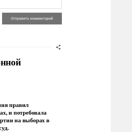
онной
ния правил
ах, и потребовала
ртии на выборах в
уд.