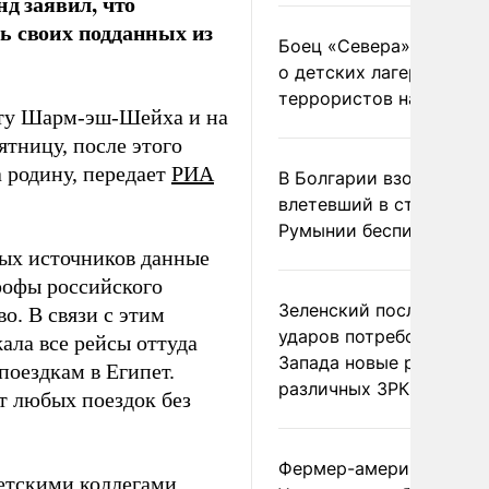
 заявил, что
ь своих подданных из
Боец «Севера» рассказ
о детских лагерях
террористов на Украин
орту Шарм-эш-Шейха и на
тницу, после этого
 родину, передает
РИА
В Болгарии взорвался
влетевший в страну из
Румынии беспилотник
ных источников данные
трофы российского
Зеленский после ночны
о. В связи с этим
ударов потребовал у
ала все рейсы оттуда
Запада новые ракеты д
поездкам в Египет.
различных ЗРК
т любых поездок без
Фермер-американец
петскими коллегами