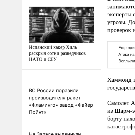
занимаютс
эксперты 
угрозы. До
проверок 
Испанский хакер Хиль
раскрыл сотни разведчиков
НАТО и СБУ
Хаммонд т
государст
ВС России поразили
производителя ракет
Самолет А
«Фламинго» завод «Файер
из Шарм-э
Пойнт»
борту нах
катастрофы
На Западе выдвинули