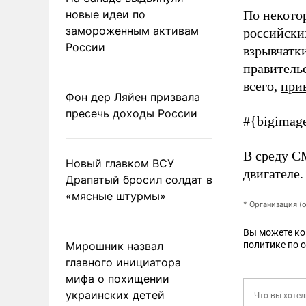
новые идеи по
По некото
замороженным активам
российски
России
взрывчатк
правительс
всего,
при
Фон дер Ляйен призвала
пресечь доходы России
#{bigimag
В среду С
Новый главком ВСУ
двигателе.
Драпатый бросил солдат в
«мясные штурмы»
* Организация (
Вы можете к
Мирошник назвал
политике по 
главного инициатора
мифа о похищении
украинских детей