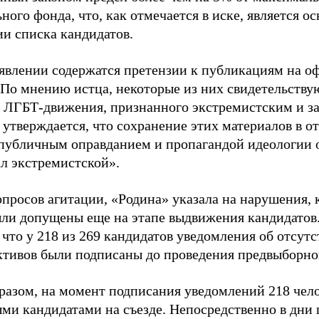
ного фонда, что, как отмечается в иске, является 
ии списка кандидатов.
аявлении содержатся претензии к публикациям на о
 По мнению истца, некоторые из них свидетельству
 ЛГБТ-движения, признанного экстремистским и з
 утверждается, что сохранение этих материалов в о
«публичным оправданием и пропагандой идеологии 
ал экстремистской».
просов агитации, «Родина» указала на нарушения, 
ыли допущены еще на этапе выдвижения кандидатов. 
 что у 218 из 269 кандидатов уведомления об отсу
активов были подписаны до проведения предвыборног
разом, на момент подписания уведомлений 218 чело
ми кандидатами на съезде. Непосредственно в дни 