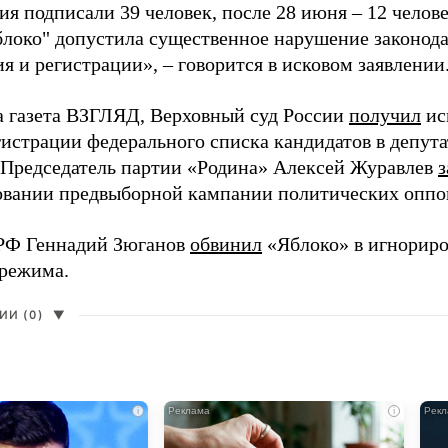
я подписали 39 человек, после 28 июня – 12 челов
блоко" допустила существенное нарушение законода
 и регистрации», – говорится в исковом заявлении
а газета ВЗГЛЯД, Верховный суд России
получил
ис
гистрации федерального списка кандидатов в депут
 Председатель партии «Родина» Алексей Журавлев
з
вании предвыборной кампании политических оппо
РФ Геннадий Зюганов
обвинил
«Яблоко» в игнорир
 режима.
И (0)
▼
i
i