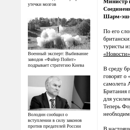
Министр 
утечки мозгов
Соединенн
Шарм-эш
По его сл
британски
туристы и
Военный эксперт: Выбивание
«Новости»
заводов «Файер Пойнт»
подрывает стратегию Киева
В среду б
говорят о 
самолета A
Британия 
для усиле
Теперь Фо
необходим
Володин сообщил о
вступлении в силу законов
против предателей России
В настоящ