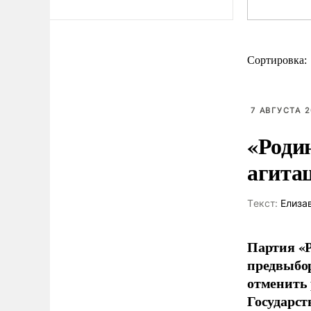
Сортировка:
7 АВГУСТА 2
«Роди
агита
Tекст:
Елиза
Партия «Р
предвыбор
отменить 
Государст