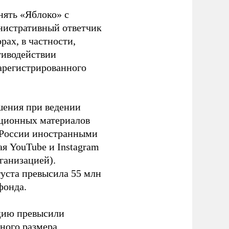
нять «Яблоко» с
инистративный ответчик
ах, в частности,
тиводействии
зарегистрированного
шения при ведении
ационных материалов
в России иностранными
я YouTube и Instagram
ганизацией).
густа превысила 55 млн
фонда.
ацию превысили
ного размера