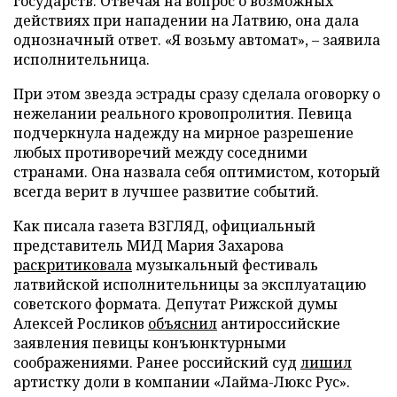
государств. Отвечая на вопрос о возможных
действиях при нападении на Латвию, она дала
однозначный ответ. «Я возьму автомат», – заявила
исполнительница.
При этом звезда эстрады сразу сделала оговорку о
нежелании реального кровопролития. Певица
подчеркнула надежду на мирное разрешение
любых противоречий между соседними
странами. Она назвала себя оптимистом, который
всегда верит в лучшее развитие событий.
Как писала газета ВЗГЛЯД, официальный
представитель МИД Мария Захарова
раскритиковала
музыкальный фестиваль
латвийской исполнительницы за эксплуатацию
советского формата. Депутат Рижской думы
Алексей Росликов
объяснил
антироссийские
заявления певицы конъюнктурными
соображениями. Ранее российский суд
лишил
артистку доли в компании «Лайма-Люкс Рус».