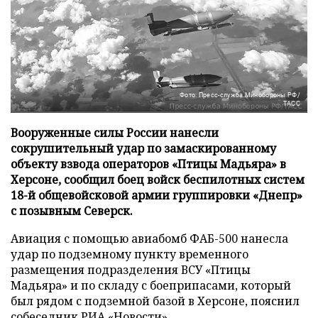
Фото: Пресс-служба Минобороны РФ/
ТАСС
Вооруженные силы России нанесли
сокрушительный удар по замаскированному
объекту взвода операторов «Птицы Мадьяра» в
Херсоне, сообщил боец войск беспилотных систем
18-й общевойсковой армии группировки «Днепр»
с позывным Северск.
Авиация с помощью авиабомб ФАБ-500 нанесла
удар по подземному пункту временного
размещения подразделения ВСУ «Птицы
Мадьяра» и по складу с боеприпасами, который
был рядом с подземной базой в Херсоне, пояснил
собеседник
РИА «Новости»
.