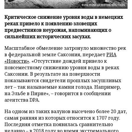
Фото: RONALD WITTEK/EPA/TASS
Критическое снижение уровня воды в немецких
реках привело к появлению зловещих
предвестников неурожая, напоминающих о
сильнейших исторических засухах.
Масштабное обмеление затронуло множество рек
в федеральной земле Саксония, передает
РИА
«Новости»
. «Отсутствие дождей привело к
повсеместному снижению уровня воды в реках
Саксонии. В результате на поверхности
показываются свидетели прошлых засушливых
лет – так называемые камни голода. Например,
на Эльбе в Пирне», – говорится в сообщении
агентства DPA.
На одном из таких валунов высечено более 20 дат,
самая ранняя из которых относится к 1707 году.
Последняя отметка появилась сравнительно
недавно – в 2018 году во время экстремального