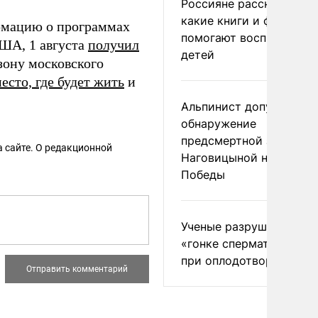
Россияне рассказали,
какие книги и фильмы
рмацию о программах
помогают воспитывать
ША, 1 августа
получил
детей
зону московского
есто, где будет жить
и
Альпинист допустил
обнаружение
предсмертной записки
 сайте. О редакционной
Наговицыной на пике
Победы
Ученые разрушили миф
«гонке сперматозоидов
при оплодотворении