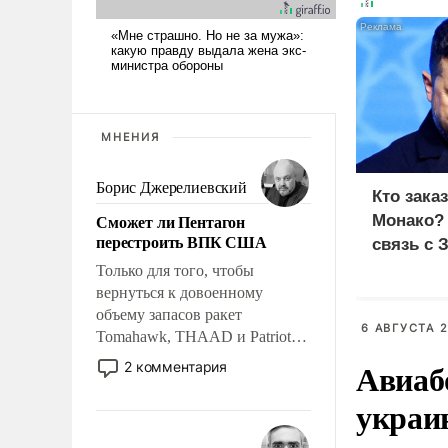
МНЕНИЯ
Борис Джерелиевский
Кто зака
Сможет ли Пентагон
Монако?
перестроить ВПК США
связь с 
Только для того, чтобы
вернуться к довоенному
объему запасов ракет
6 АВГУСТА 2
Tomahawk, THAAD и Patriot
США потребуется более трех
Авиаб
2 комментария
лет. Даже небольшая война с
украи
Ираном опустошила
американские арсеналы.
Сложившаяся ситуация