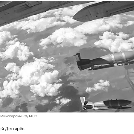
 Минобороны РФ/ТАСС
ей Дегтярёв