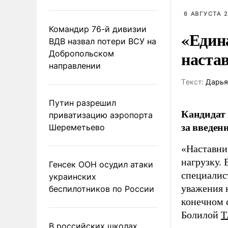
6 АВГУСТА 2
Командир 76-й дивизии
«Един
ВДВ назвал потери ВСУ на
наста
Добропольском
направлении
Tекст:
Дарья
Путин разрешил
Кандидат 
приватизацию аэропорта
за введен
Шереметьево
«Наставни
нагрузку. 
Генсек ООН осудил атаки
специалис
украинских
уважения к
беспилотников по России
конечном с
Болилой
Т
В российских школах