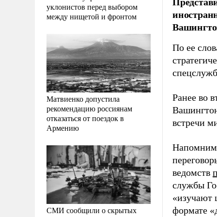
Представи
уклонистов перед выбором
иностранн
между нищетой и фронтом
Вашингто
По ее слов
стратегиче
спецслужб
Ранее во 
Матвиенко допустила
рекомендацию россиянам
Вашингто
отказаться от поездок в
встречи м
Армению
Напомним,
переговор
ведомств
службы Го
«изучают 
СМИ сообщили о скрытых
формате «д