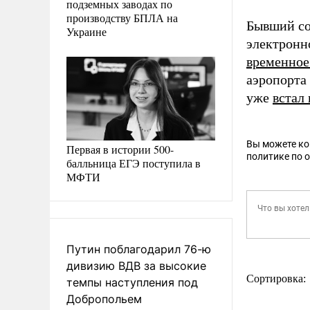
подземных заводах по
производству БПЛА на
Бывший со
Украине
электронн
временное
аэропорта
уже
встал 
Вы можете к
Первая в истории 500-
политике по 
балльница ЕГЭ поступила в
МФТИ
Путин поблагодарил 76-ю
дивизию ВДВ за высокие
Сортировка:
темпы наступления под
Добропольем