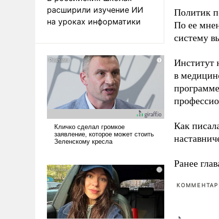
расширили изучение ИИ
Политик п
на уроках информатики
По ее мне
систему в
Институт 
в медицине
программе
профессио
Как писал
наставнич
Ранее глав
КОММЕНТАРИ