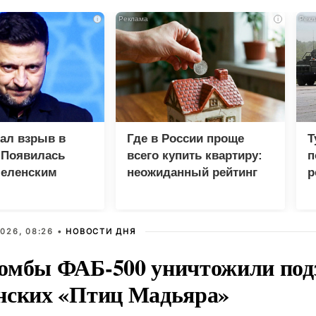
i
i
зал взрыв в
Где в России проще
Т
 Появилась
всего купить квартиру:
п
Зеленским
неожиданный рейтинг
р
026, 08:26 •
НОВОСТИ ДНЯ
омбы ФАБ-500 уничтожили под
нских «Птиц Мадьяра»