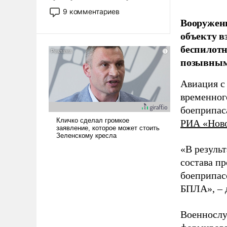
двигаемся по пути
9 комментариев
революционных изменений.
Вооружен
То, что несколько лет назад
объекту в
было образом для
беспилотн
псевдонаучной фантастики,
позывным
стало всерьез обсуждаемой
идеей.
Авиация с
временног
боеприпас
РИА «Нов
«В резуль
состава п
боеприпасо
БПЛА», – 
Военнослу