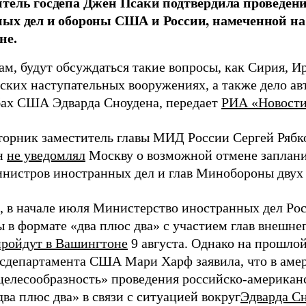
тель госдепа Джен Псаки подтвердила проведен
ых дел и обороны США и России, намеченной на
не.
ам, будут обсуждаться такие вопросы, как Сирия, И
ских наступательных вооружениях, а также дело ав
ах США Эдварда Сноудена, передает
РИА «Новост
вторник заместитель главы МИД России Сергей Рябко
н
не уведомлял
Москву о возможной отмене заплани
инистров иностранных дел и глав Минобороны двух 
 в начале июля Министерство иностранных дел Рос
ы в формате «два плюс два» с участием глав внешн
пройдут в Вашингтоне
9 августа. Однако на прошлой
сдепартамента США Мари Харф заявила, что в аме
целесообразность» проведения российско-американ
ва плюс два» в связи с ситуацией вокруг
Эдварда С