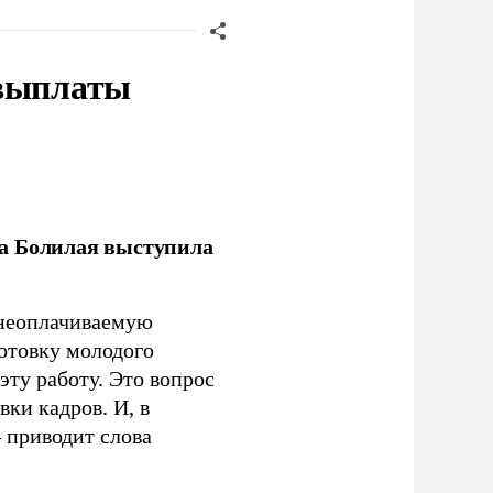
 выплаты
ла Болилая выступила
 неоплачиваемую
готовку молодого
ту работу. Это вопрос
ки кадров. И, в
– приводит слова