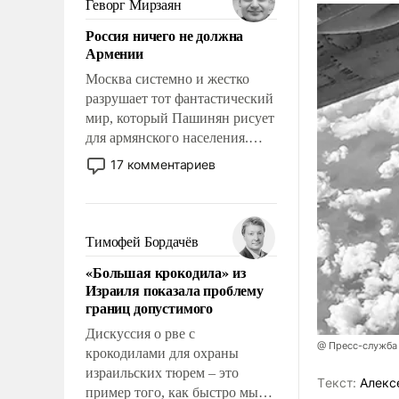
Геворг Мирзаян
означает многолетний период
Россия ничего не должна
уязвимости США, например,
Армении
перед Китаем.
Москва системно и жестко
разрушает тот фантастический
мир, который Пашинян рисует
для армянского населения.
Мир, где политические
17 комментариев
прожекты будут безусловно
оплачиваться за счет
российских
налогоплательщиков и где
Тимофей Бордачёв
Еревану за свои поступки не
«Большая крокодила» из
нужно отвечать.
Израиля показала проблему
границ допустимого
Дискуссия о рве с
@ Пресс-служба
крокодилами для охраны
израильских тюрем – это
Tекст:
Алекс
пример того, как быстро мы