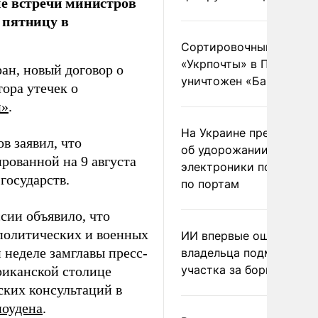
ие встречи министров
 пятницу в
Сортировочный пункт
«Укрпочты» в Павлогра
ран, новый договор о
уничтожен «Бандероль
тора утечек о
и»
.
На Украине предупреди
в заявил, что
об удорожании китайс
рованной на 9 августа
электроники после уда
государств.
по портам
сии объявило, что
еполитических и военных
ИИ впервые оштрафова
 неделе замглавы пресс-
владельца подмосковн
участка за борщевик
риканской столице
ских консультаций в
ноудена
.