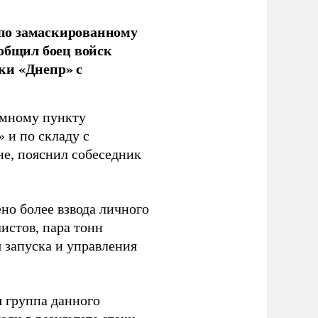
по замаскированному
ообщил боец войск
ки «Днепр» с
емному пункту
 и по складу с
не, пояснил собеседник
но более взвода личного
истов, пара тонн
я запуска и управления
 группа данного