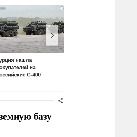
i
урция нашла
Россия больше не буде
окупателей на
церемониться - теперь
оссийские C-400
это законная цель в
Германии
земную базу