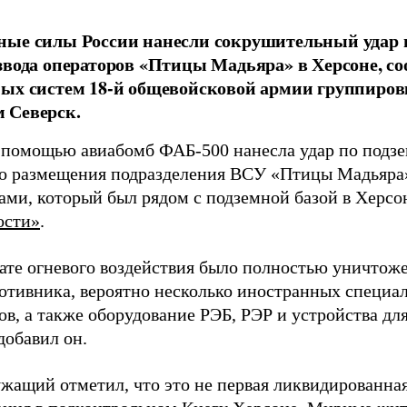
ные силы России нанесли сокрушительный удар 
звода операторов «Птицы Мадьяра» в Херсоне, с
ых систем 18-й общевойсковой армии группиров
 Северск.
 помощью авиабомб ФАБ-500 нанесла удар по подз
о размещения подразделения ВСУ «Птицы Мадьяра»
ами, который был рядом с подземной базой в Херсо
ости»
.
тате огневого воздействия было полностью уничтоже
ротивника, вероятно несколько иностранных специал
в, а также оборудование РЭБ, РЭР и устройства дл
добавил он.
жащий отметил, что это не первая ликвидированная