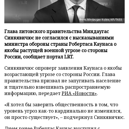
Фото: Mindaugas Kulbis/AP/TASS
Глава литовского правительства Миндаугас
Синкявичюс не согласился с высказываниями
министра обороны страны Робертаса Каунаса о
якобы растущей военной угрозе со стороны
России, сообщает портал LRT.
Синкявичюс опроверг заявления Каунаса о якобы
возрастающей угрозе со стороны России. Глава
правительства призвал не запугивать население
и тщательно взвешивать распространяемую
информацию, передает
РИА «Новости»
.
«Я хотел бы заверить общественность в том, что
уровень угроз как-то кардинально не изменился,
он просто существует», – подчеркнул Синкявичюс.
Днем ранее Робертас Каунас выступил с