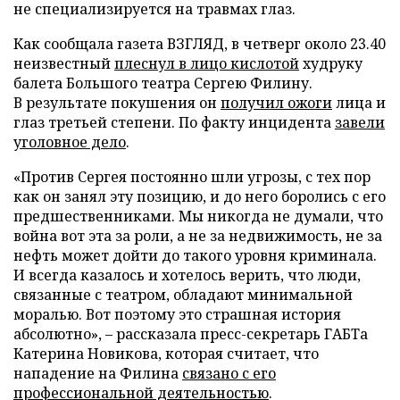
не специализируется на травмах глаз.
Как сообщала газета ВЗГЛЯД, в четверг около 23.40
неизвестный
плеснул в лицо кислотой
худруку
балета Большого театра Сергею Филину.
В результате покушения он
получил ожоги
лица и
глаз третьей степени. По факту инцидента
завели
уголовное дело
.
«Против Сергея постоянно шли угрозы, с тех пор
как он занял эту позицию, и до него боролись с его
предшественниками. Мы никогда не думали, что
война вот эта за роли, а не за недвижимость, не за
нефть может дойти до такого уровня криминала.
И всегда казалось и хотелось верить, что люди,
связанные с театром, обладают минимальной
моралью. Вот поэтому это страшная история
абсолютно», – рассказала пресс-секретарь ГАБТа
Катерина Новикова, которая считает, что
нападение на Филина
связано с его
профессиональной деятельностью
.