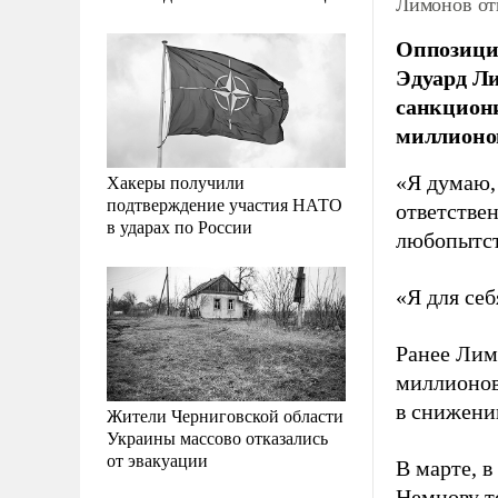
Лимонов от
Оппозицио
Эдуард Ли
санкцион
миллионов
Хакеры получили
«Я думаю, 
подтверждение участия НАТО
ответстве
в ударах по России
любопытст
«Я для себ
Ранее Лим
миллионов
в снижени
Жители Черниговской области
Украины массово отказались
от эвакуации
В марте, в
Немцову то