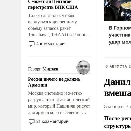
Сможет ли Пентагон
слабым, идти вперед и
перестроить ВПК США
адаптироваться.
Только для того, чтобы
вернуться к довоенному
В Горном
объему запасов ракет
Tomahawk, THAAD и Patriot
участни
США потребуется более трех
удар мол
4 комментария
лет. Даже небольшая война с
медведе
Ираном опустошила
американские арсеналы.
Сложившаяся ситуация
6 АВГУСТА 2
Геворг Мирзаян
означает многолетний период
Данил
Россия ничего не должна
уязвимости США, например,
Армении
перед Китаем.
вмеша
Москва системно и жестко
разрушает тот фантастический
Эксперт: В
мир, который Пашинян рисует
для армянского населения.
После рег
Мир, где политические
21 комментарий
структуры
прожекты будут безусловно