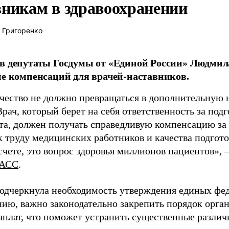
вникам в здравоохранении
 Григоренко
в депутаты Госдумы от «Единой России» Людми
ие компенсаций для врачей-наставников.
чество не должно превращаться в дополнительную
Врач, который берет на себя ответственность за под
та, должен получать справедливую компенсацию за э
 труду медицинских работников и качества подготов
чете, это вопрос здоровья миллионов пациентов», 
АСС
.
одчеркнула необходимость утверждения единых фед
нию, важно законодательно закрепить порядок орга
ыплат, что поможет устранить существенные различ