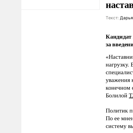
наста
Tекст:
Дарья
Кандидат 
за введен
«Наставни
нагрузку. 
специалис
уважения к
конечном с
Болилой
Т
Политик п
По ее мне
систему в