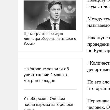
года с пл
Между тем
называемо
Премьер Литвы осадил
Накануне 
министра обороны из-за слов о
России
проведени
по Бульва
«Количеств
На Украине заявили об
департаме
уничтожении 1 млн кв.
метров складов
По его сло
что орган
У побережья Одессы
Первоначал
после взрыва загорелось
человек. 