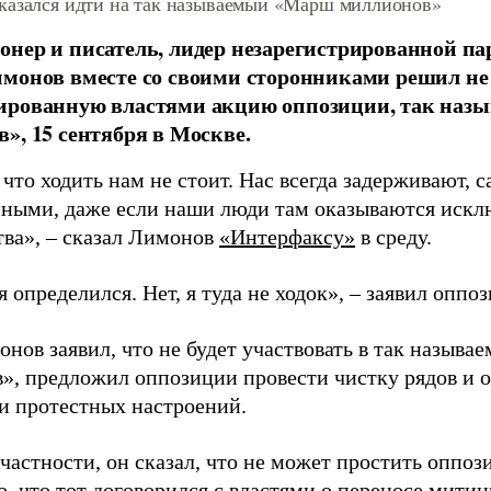
казался идти на так называемый «Марш миллионов»
нер и писатель, лидер незарегистрированной па
монов вместе со своими сторонниками решил не
ированную властями акцию оппозиции, так на
», 15 сентября в Москве.
что ходить нам не стоит. Нас всегда задерживают, 
нными, даже если наши люди там оказываются искл
ва», – сказал Лимонов
«Интерфаксу»
в среду.
я определился. Нет, я туда не ходок», – заявил оппо
онов заявил, что не будет участвовать в так назыв
», предложил оппозиции провести чистку рядов и о
и протестных настроений.
 частности, он сказал, что не может простить оппо
, что тот договорился с властями о переносе митин