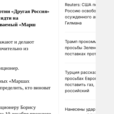
Reuters: США попросил
ртии «Другая Россия»
Россию освободить
 идти на
осужденного американ
Гилмана
зываемый «Марш
сажают и делают
Трамп прокомментиров
просьбы Зеленского о
ючительно из
поставках противораке
зиционер.
Турция рассказала о
просьбах Европы
аемых «Маршах
поставить газ, но не
пределить, кто виноват
российский
зиционеру Борису
Нанесены удары по
га 10 декабря прошлого