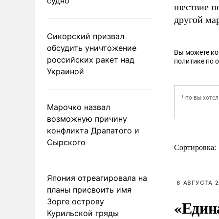
судно
шествие по
другой ма
Сикорский призвал
обсудить уничтожение
Вы можете к
российских ракет над
политике по 
Украиной
Марочко назвал
возможную причину
конфликта Драпатого и
Сырского
Сортировка:
Япония отреагировала на
6 АВГУСТА 2
планы присвоить имя
«Един
Зорге острову
Курильской гряды