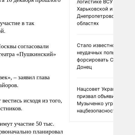
логистике ВСУ в
Харьковской и
Днепропетровской
частие в так
областях
й.
Стало известно о
осквы согласовали
неудачных попытках ВС
отеатра «Пушкинский»
форсировать Северски
Донец
ек», – заявил глава
айоров.
Нацсовет Украины по Т
призвал объявить
вестись исходя из того,
Музыченко угрозой
стников.
нацбезопасности
имут участие 50 тыс.
рвоначально планировал