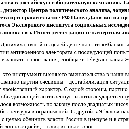
ства в российскую избирательную кампанию. Та
, директор Центра политического анализа, доце
тета при правительстве РФ Павел Данилин на п
толе Экспертного института социальных исслед
становка сил. Итоги регистрации и экспертная ан
 Данилила, одной из целей деятельности «Яблоко» 
ртии антивоенного электората с последующей попыт
результаты голосования,
сообщает
Telegram-канал 
– это инструмент внешнего вмешательства в наши в
зованию партии очевидны – дестабилизация ситуаци
т двойственный характер. С одной стороны, партию
, объединяющий антивоенную и антигосударственну
юся возможность по закону после двадцатых чисел
 без цензуры и ограничений. С другой, «Яблоко» н
 с целью обвинить власти России в цензуре и в стра
й «оппозицией», – говорит политолог.