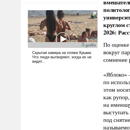
вмешатель
оплачиваться за счет
российских
политолог
налогоплательщиков и где
универси
Еревану за свои поступки не
круглом с
нужно отвечать.
2026: Рас
По оценке
вокруг па
сомнение 
«Яблоко» 
по исполь
этом носи
как рупор
на имеющу
выступать
под снятие
называемо