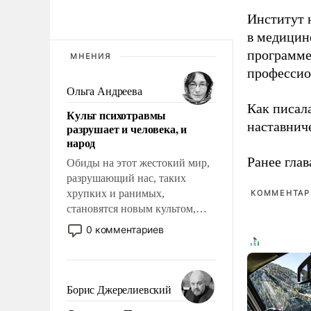
Институт 
в медицине
программе
МНЕНИЯ
профессио
Ольга Андреева
Как писал
Культ психотравмы
наставнич
разрушает и человека, и
народ
Ранее глав
Обиды на этот жестокий мир,
разрушающий нас, таких
хрупких и ранимых,
КОММЕНТАРИ
становятся новым культом,
постепенно вытесняя и
0 комментариев
отменяя традиционное
требование к человеку – быть
мужественным и твердым под
ударами судьбы, брать на себя
Борис Джерелиевский
ответственность, помогать