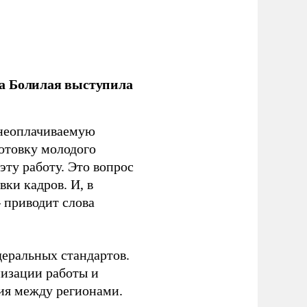
ла Болилая выступила
 неоплачиваемую
готовку молодого
ту работу. Это вопрос
ки кадров. И, в
– приводит слова
еральных стандартов.
низации работы и
ия между регионами.