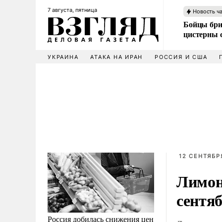
7 августа, пятница
Новость ч
Бойцы бри
цистерны
УКРАИНА
АТАКА НА ИРАН
РОССИЯ И США
12 СЕНТЯБРЯ
Лимон
сентя
Россия добилась снижения цен