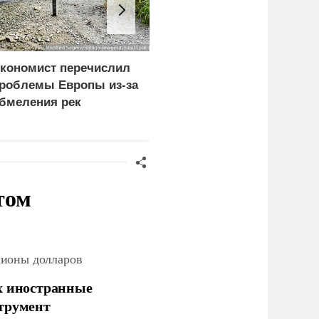
кономист перечислил
Боевики двух бригад
роблемы Европы из-за
ВСУ устроили бой в
бмеления рек
Сумской области из-за
дезертирства
том
лионы долларов
х иностранные
струмент