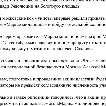
ощади Революции на Болотную площадь.
 московские коммунисты впервые решили принять у
м «Марше миллионов» и пойдут отдельной колонно
вечером оргкомитет «Марша миллионов» и мэрия М
е 15 сентября массовой акции по маршруту от кин
рному кольцу и митинг на проспекте Сахарова.
о участников организаторы поставили 25 тыс. челов
нта региональной безопасности Москвы Алексей М
вам, подготовка к проведению акции властями будет 
изаторы не превысят согласованную численность уча
ьно в заявке оппозиции говорилось, что в акции пр
Оргкомитет так называемого «Марша миллионов» пе