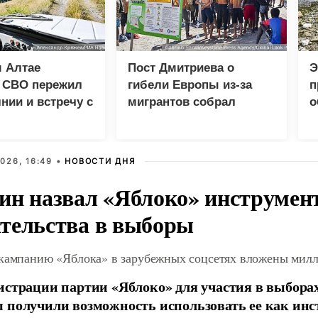
 Алтае
Пост Дмитриева о
Э
к СВО пережил
гибели Европы из-за
п
нии и встречу с
мигрантов собрал
о
м
миллион просмотров в
X
026, 16:49 •
НОВОСТИ ДНЯ
ин назвал «Яблоко» инструмен
тельства в выборы
 кампанию «Яблока» в зарубежных соцсетях вложены мил
истрации партии «Яблоко» для участия в выбора
 получили возможность использовать ее как ин