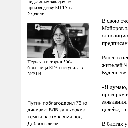
подземных заводах по
производству БПЛА на
Украине
В свою оч
Майоров з
оппозицио
предписан
Ранее в н
Первая в истории 500-
жителей Ч
балльница ЕГЭ поступила в
Куденееву 
МФТИ
«Я думаю, 
проверку и
заявления.
Путин поблагодарил 76-ю
целей», - 
дивизию ВДВ за высокие
темпы наступления под
Добропольем
В блогах 