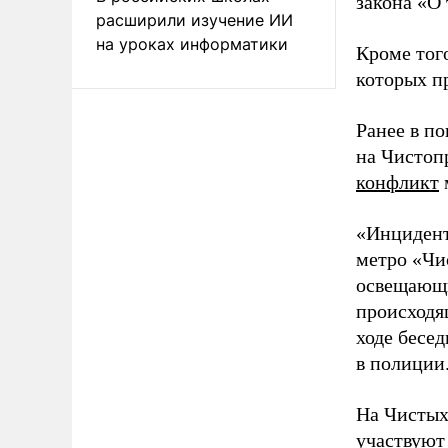
закона «О
расширили изучение ИИ
на уроках информатики
Кроме того
которых п
Ранее в п
на Чистоп
конфликт
«Инцидент
метро «Чи
освещающи
происходя
ходе бесе
в полиции
На Чистых
участвуют