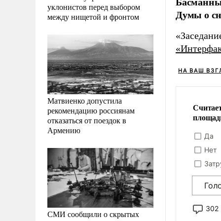
Басманный
уклонистов перед выбором
Думы о сн
между нищетой и фронтом
«Заседание
«Интерфа
НА ВАШ ВЗГ
Матвиенко допустила
Считает
рекомендацию россиянам
площади
отказаться от поездок в
Армению
Да
Нет
Затр
Гол
302
СМИ сообщили о скрытых