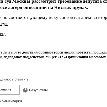
 суд Москвы рассмотрит требование депутата с
осе лагеря оппозиции на Чистых прудах.
 по соответствующему иску состоится днем во вторн
ксу»
.
ЛЯД
е ли вы, что действия организаторов акции протеста, прошед
, подпадают под действие УК (ст.212 «Организация массовых 
удняюсь ответить
осовать
Результаты
 комментария