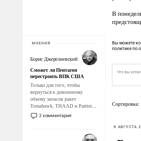
В понедел
предстоящ
Вы можете к
МНЕНИЯ
политике по 
Борис Джерелиевский
Сможет ли Пентагон
перестроить ВПК США
Только для того, чтобы
вернуться к довоенному
объему запасов ракет
Сортировка:
Tomahawk, THAAD и Patriot
США потребуется более трех
2 комментария
лет. Даже небольшая война с
Ираном опустошила
6 АВГУСТА 2
американские арсеналы.
Сложившаяся ситуация