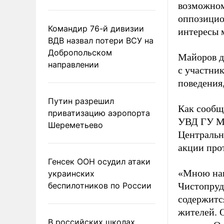
возможном 
оппозицио
Командир 76-й дивизии
интересы 
ВДВ назвал потери ВСУ на
Добропольском
Майоров д
направлении
с участни
поведения,
Путин разрешил
Как сообщ
приватизацию аэропорта
УВД ГУ МВ
Шереметьево
Центральн
акции про
Генсек ООН осудил атаки
«Мною нап
украинских
беспилотников по России
Чистопрудн
содержитс
жителей. 
В российских школах