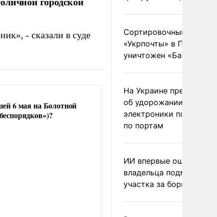
толичной городской
Сортировочный пункт
ик», - сказали в суде
«Укрпочты» в Павлогра
уничтожен «Бандероль
На Украине предупреди
об удорожании китайс
шей 6 мая на Болотной
электроники после уда
беспорядков»)?
по портам
ИИ впервые оштрафова
владельца подмосковн
участка за борщевик