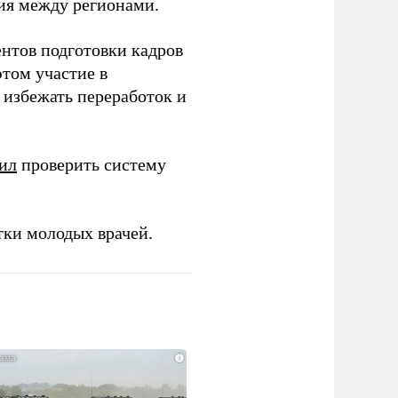
ия между регионами.
ентов подготовки кадров
этом участие в
избежать переработок и
ил
проверить систему
тки молодых врачей.
i