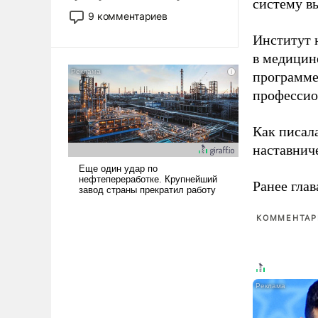
систему в
двигаемся по пути
9 комментариев
революционных изменений.
Институт 
То, что несколько лет назад
в медицине
было образом для
псевдонаучной фантастики,
программе
стало всерьез обсуждаемой
профессио
идеей.
Как писал
наставнич
Ранее глав
КОММЕНТАРИ