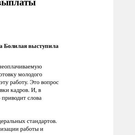
 выплаты
ла Болилая выступила
 неоплачиваемую
готовку молодого
ту работу. Это вопрос
ки кадров. И, в
– приводит слова
еральных стандартов.
низации работы и