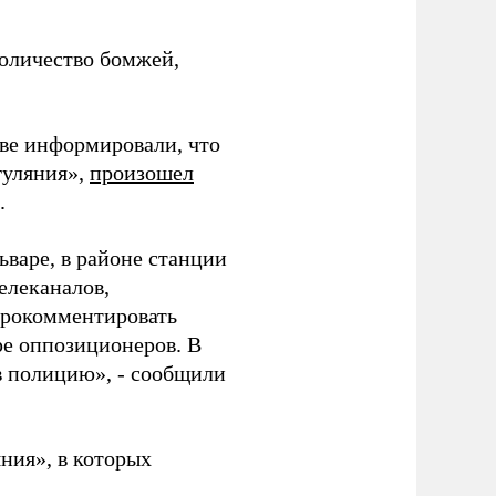
количество бомжей,
ве информировали, что
гуляния»,
произошел
.
ьваре, в районе станции
елеканалов,
прокомментировать
е оппозиционеров. В
в полицию», - сообщили
ния», в которых