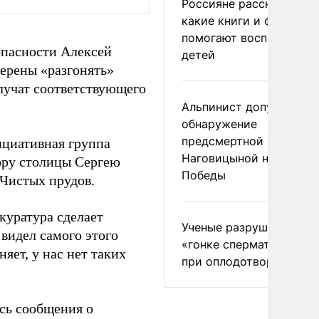
Россияне рассказали,
какие книги и фильмы
помогают воспитывать
опасности Алексей
детей
мерены «разгонять»
лучат соответствующего
Альпинист допустил
обнаружение
предсмертной записки
ициативная группа
Наговицыной на пике
рору столицы Сергею
Победы
 Чистых прудов.
окуратура сделает
Ученые разрушили миф
 видел самого этого
«гонке сперматозоидов
няет, у нас нет таких
при оплодотворении
сь сообщения о