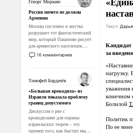
«Един
Геворг Мирзаян
означает многолетний период
наста
Россия ничего не должна
уязвимости США, например,
Армении
перед Китаем.
Москва системно и жестко
Tекст:
Дарья
разрушает тот фантастический
мир, который Пашинян рисует
Кандидат 
для армянского населения.
за введен
Мир, где политические
16 комментариев
прожекты будут безусловно
«Наставни
оплачиваться за счет
российских
нагрузку. 
налогоплательщиков и где
специалис
Тимофей Бордачёв
Еревану за свои поступки не
уважения к
«Большая крокодила» из
нужно отвечать.
конечном с
Израиля показала проблему
границ допустимого
Болилой
Т
Дискуссия о рве с
крокодилами для охраны
Политик п
израильских тюрем – это
По ее мне
пример того, как быстро мы