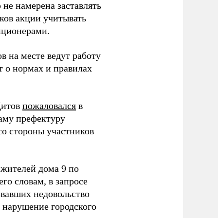
 не намерена заставлять
ков акции учитывать
иционерами.
в на месте ведут работу
т о нормах и правилах
Щитов
пожаловался
в
аму префектуру
со стороны участников
жителей дома 9 по
го словам, в запросе
звавших недовольство
 нарушение городского