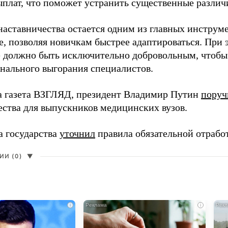
ыплат, что поможет устранить существенные различ
наставничества остается одним из главных инструм
, позволяя новичкам быстрее адаптироваться. При 
 должно быть исключительно добровольным, чтобы 
нального выгорания специалистов.
а газета ВЗГЛЯД, президент Владимир Путин
поруч
ества для выпускников медицинских вузов.
а государства
уточнил
правила обязательной отрабо
И (0)
▼
i
i