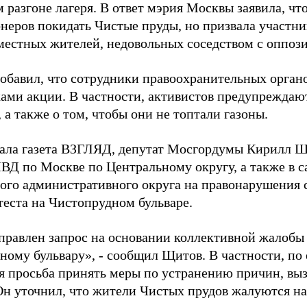
разгоне лагеря. В ответ мэрия Москвы заявила, что
неров покидать Чистые пруды, но призвала участни
местных жителей, недовольных соседством с оппоз
обавил, что сотрудники правоохранительных органо
ками акции. В частности, активистов предупреждаю
 а также о том, чтобы они не топтали газоны.
ала газета ВЗГЛЯД, депутат Мосгордумы Кирилл 
Д по Москве по Центральному округу, а также в с
ого административного округа на правонарушения 
теста на Чистопрудном бульваре.
равлен запрос на основании коллективной жалобы 
ому бульвару», - сообщил Щитов. В частности, по е
я просьба принять меры по устранению причин, вы
Он уточнил, что жители Чистых прудов жалуются на