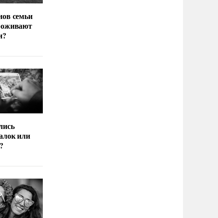
нов семьи
роживают
и?
лись
алок или
?