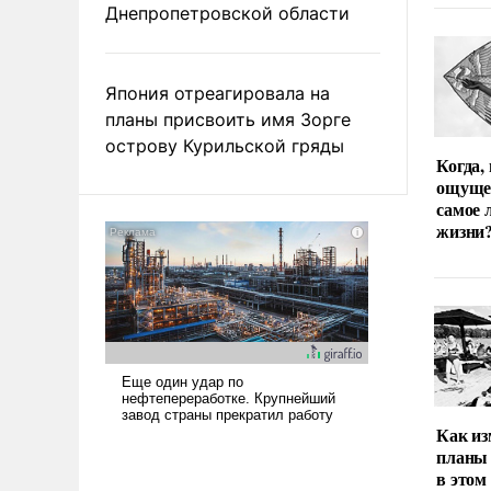
Днепропетровской области
Япония отреагировала на
планы присвоить имя Зорге
острову Курильской гряды
Когда,
ощуще
самое 
жизни
Как из
планы 
в этом