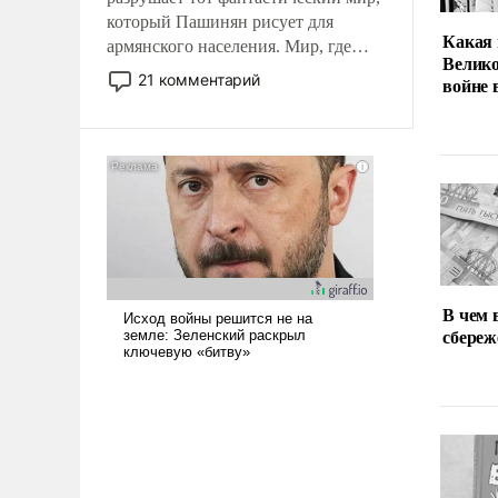
который Пашинян рисует для
Какая 
армянского населения. Мир, где
Велико
политические прожекты будут
21 комментарий
войне
безусловно оплачиваться за счет
российских налогоплательщиков и
где Еревану за свои поступки не
нужно отвечать.
В чем 
сбереж