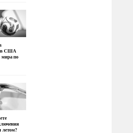
а
 в США
 мира по
ете
ключения
ы летом?