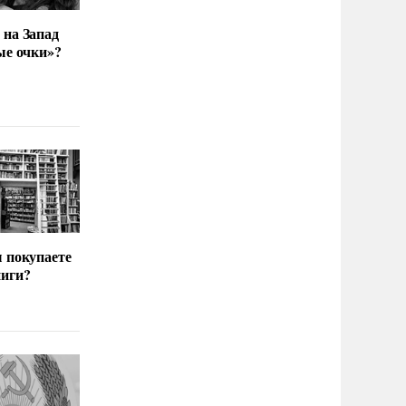
 на Запад
ые очки»?
ы покупаете
иги?