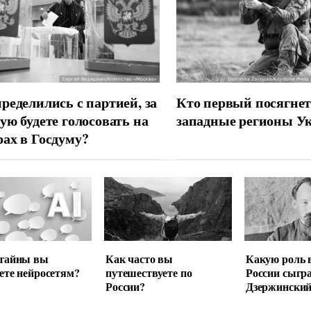
ределились с партией, за
Кто первый посягнет
ую будете голосовать на
западные регионы У
ах в Госдуму?
 тайны вы
Как часто вы
Какую роль 
ете нейросетям?
путешествуете по
России сыгр
России?
Дзержински