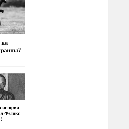
 на
краины?
в истории
ал Феликс
й?