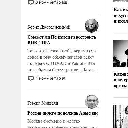
0 комментариев
человеку – быть мужественным и
Как вы
твердым под ударами судьбы, брать
искус
на себя ответственность, помогать
интел
слабым, идти вперед и
Борис Джерелиевский
адаптироваться.
Сможет ли Пентагон перестроить
ВПК США
Только для того, чтобы вернуться к
довоенному объему запасов ракет
Tomahawk, THAAD и Patriot США
потребуется более трех лет. Даже
Каков
небольшая война с Ираном
4 комментария
к вете
опустошила американские
органа
арсеналы. Сложившаяся ситуация
означает многолетний период
уязвимости США, например, перед
Геворг Мирзаян
Китаем.
Россия ничего не должна Армении
Москва системно и жестко
разрушает тот фантастический мир,