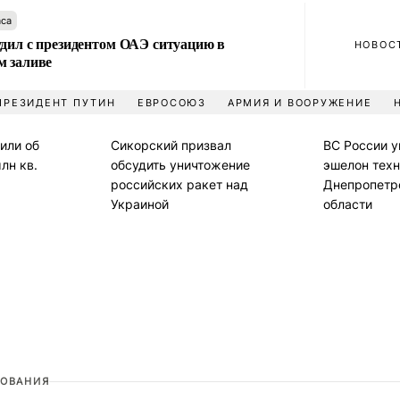
аса
удил с президентом ОАЭ ситуацию в
НОВОС
м заливе
ПРЕЗИДЕНТ ПУТИН
ЕВРОСОЮЗ
АРМИЯ И ВООРУЖЕНИЕ
или об
Сикорский призвал
ВС России 
лн кв.
обсудить уничтожение
эшелон техн
российских ракет над
Днепропетр
Украиной
области
ОВАНИЯ