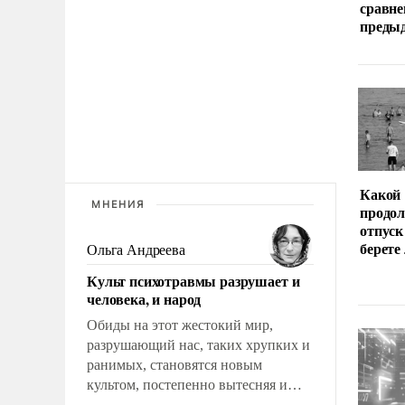
сравне
преды
Какой
МНЕНИЯ
продо
отпуск
берете
Ольга Андреева
Культ психотравмы разрушает и
человека, и народ
Обиды на этот жестокий мир,
разрушающий нас, таких хрупких и
ранимых, становятся новым
культом, постепенно вытесняя и
отменяя традиционное требование к