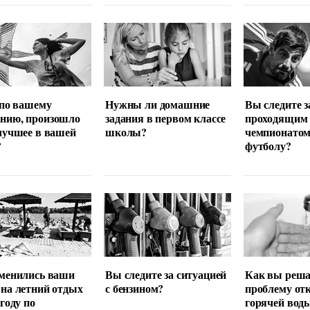
 по вашему
Нужны ли домашние
Вы следите з
нию, произошло
задания в первом классе
проходящим
лучшее в вашей
школы?
чемпионатом
?
футболу?
менились ваши
Вы следите за ситуацией
Как вы реша
на летний отдых
с бензином?
проблему от
 году по
горячей вод