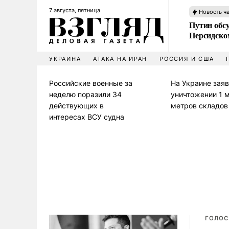
7 августа, пятница
Новость ч
Путин обс
Персидско
УКРАИНА
АТАКА НА ИРАН
РОССИЯ И США
Российские военные за
На Украине заяв
неделю поразили 34
уничтожении 1 м
действующих в
метров складов
интересах ВСУ судна
ГОЛОС