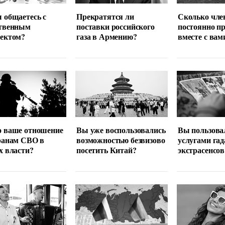
 общаетесь с
Прекратятся ли
Сколько чле
ственным
поставки российского
постоянно п
лектом?
газа в Армению?
вместе с вам
о ваше отношение
Вы уже воспользовались
Вы пользова
ранам СВО в
возможностью безвизово
услугами гад
х власти?
посетить Китай?
экстрасенсов