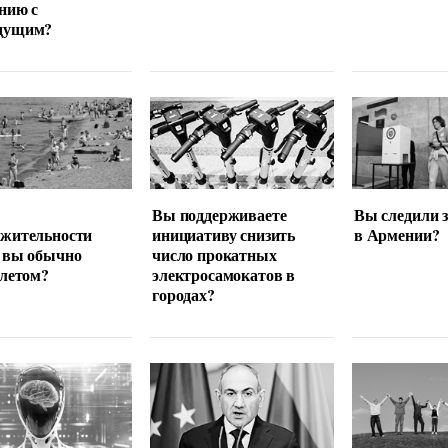
нию с
дущим?
Вы поддерживаете
Вы следили 
лжительности
инициативу снизить
в Армении?
 вы обычно
число прокатных
 летом?
электросамокатов в
городах?