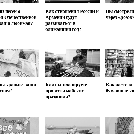
из песен о
Как отношения России и
Вы смотрели
й Отечественной
Армении будут
через «розов
 ваша любимая?
развиваться в
ближайший год?
вы храните ваши
Как вы планируете
Как часто в
ения?
провести майские
бумажные кн
праздники?