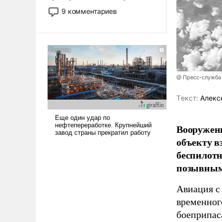
двигаемся по пути
9 комментариев
революционных изменений.
То, что несколько лет назад
было образом для
псевдонаучной фантастики,
стало всерьез обсуждаемой
идеей.
@ Пресс-служба
Tекст:
Алекс
Вооружен
объекту в
беспилотн
позывным
Авиация с
временног
боеприпас