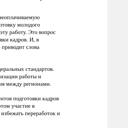
 неоплачиваемую
готовку молодого
ту работу. Это вопрос
ки кадров. И, в
– приводит слова
еральных стандартов.
низации работы и
ия между регионами.
ентов подготовки кадров
этом участие в
избежать переработок и