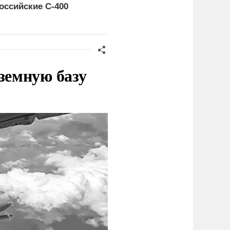
оссийские C-400
это законная цель в
Германии
земную базу