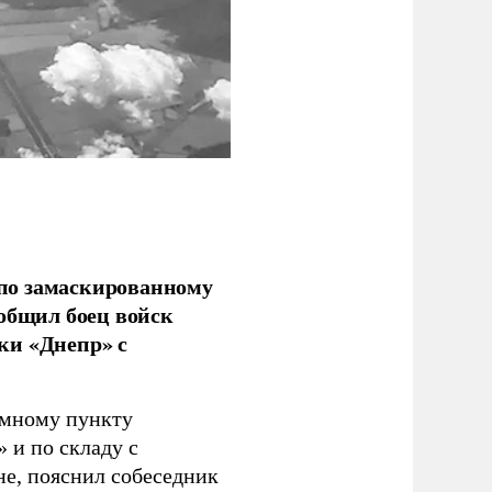
по замаскированному
ообщил боец войск
ки «Днепр» с
емному пункту
 и по складу с
не, пояснил собеседник