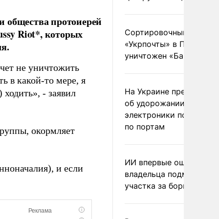
и общества протоиерей
ssy Riot*, которых
Сортировочный пункт
«Укрпочты» в Павлогра
я.
уничтожен «Бандероль
очет не уничтожить
ь в какой-то мере, я
На Украине предупреди
 ходить», - заявил
об удорожании китайс
электроники после уда
по портам
группы, окормляет
ИИ впервые оштрафова
нноначалия), и если
владельца подмосковн
участка за борщевик