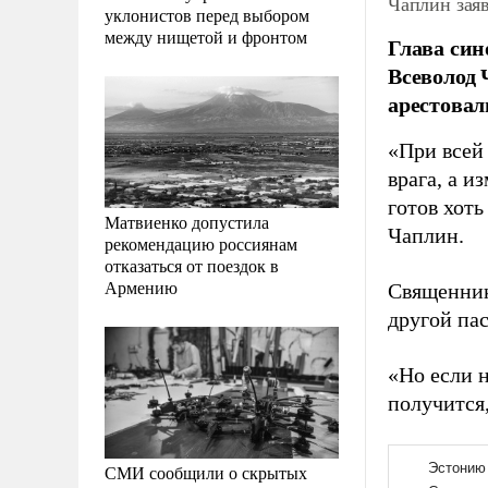
Чаплин заяв
уклонистов перед выбором
между нищетой и фронтом
Глава син
Всеволод 
арестовал
«При всей 
врага, а и
готов хоть
Матвиенко допустила
Чаплин.
рекомендацию россиянам
отказаться от поездок в
Армению
Священник
другой па
«Но если 
получится,
СМИ сообщили о скрытых