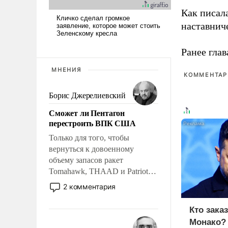
Как писал
наставнич
Ранее глав
МНЕНИЯ
КОММЕНТАРИ
Борис Джерелиевский
Сможет ли Пентагон
перестроить ВПК США
Только для того, чтобы
вернуться к довоенному
объему запасов ракет
Tomahawk, THAAD и Patriot
США потребуется более трех
2 комментария
лет. Даже небольшая война с
Ираном опустошила
Кто зака
американские арсеналы.
Монако?
Сложившаяся ситуация