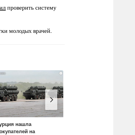
ил
проверить систему
тки молодых врачей.
i
урция нашла
Россия больше не буде
окупателей на
церемониться - теперь