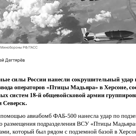
 Минобороны РФ/ТАСС
ей Дегтярёв
ные силы России нанесли сокрушительный удар 
звода операторов «Птицы Мадьяра» в Херсоне, с
ых систем 18-й общевойсковой армии группиров
 Северск.
 помощью авиабомб ФАБ-500 нанесла удар по подз
о размещения подразделения ВСУ «Птицы Мадьяра»
ами, который был рядом с подземной базой в Херсо