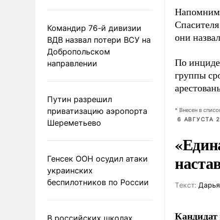
Напомним,
Спасител
Командир 76-й дивизии
они назва
ВДВ назвал потери ВСУ на
Добропольском
По инцид
направлении
группы ср
арестован
Путин разрешил
приватизацию аэропорта
* Внесен в спис
6 АВГУСТА 2
Шереметьево
«Един
наста
Генсек ООН осудил атаки
украинских
беспилотников по России
Tекст:
Дарья
Кандидат 
В российских школах