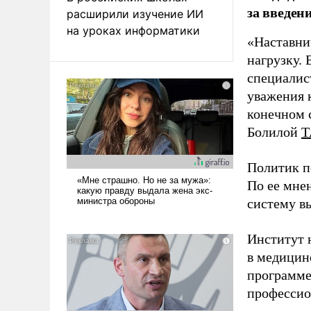
за введен
расширили изучение ИИ
на уроках информатики
«Наставни
нагрузку. 
специалис
уважения к
конечном с
Болилой
Т
Политик п
По ее мне
систему в
Институт 
в медицине
программе
профессио