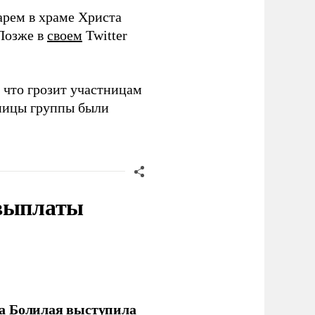
арем в храме Христа
 Позже в
своем
Twitter
, что грозит участницам
тницы группы были
 выплаты
ла Болилая выступила