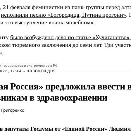
 21 февраля феминистки из панк-группы перед алт
я
исполнили песню «Богородица, Путина прогони»
.
ли это выступление «панк-молебном».
енту
было возбуждено дело по статье «Хулиганство»
оком тюремного заключения до семи лет. Три учас
ы.
ок террористов и экстремистов в РФ
026, 12:44 •
НОВОСТИ ДНЯ
ая Россия» предложила ввести
вникам в здравоохранении
 Григоренко
в депутаты Госдумы от «Единой России» Людми