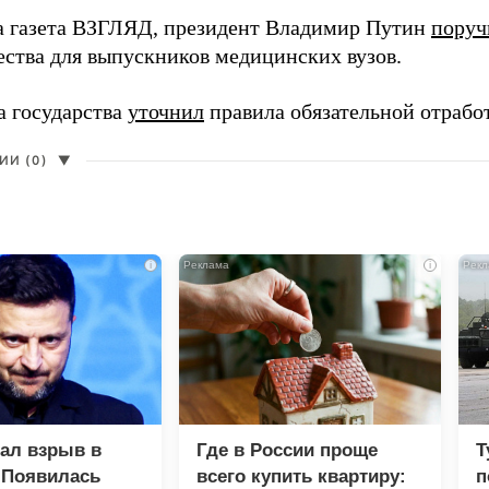
а газета ВЗГЛЯД, президент Владимир Путин
поруч
ества для выпускников медицинских вузов.
а государства
уточнил
правила обязательной отрабо
И (0)
▼
i
i
зал взрыв в
Где в России проще
Т
 Появилась
всего купить квартиру:
п