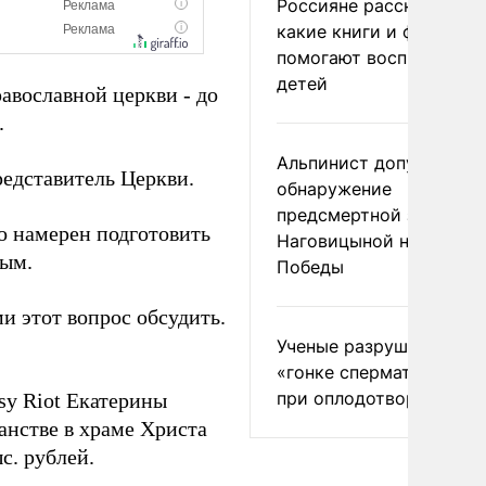
Россияне рассказали,
какие книги и фильмы
помогают воспитывать
детей
авославной церкви - до
.
Альпинист допустил
редставитель Церкви.
обнаружение
предсмертной записки
то намерен подготовить
Наговицыной на пике
ным.
Победы
и этот вопрос обсудить.
Ученые разрушили миф
«гонке сперматозоидов
при оплодотворении
sy Riot Екатерины
анстве в храме Христа
с. рублей.