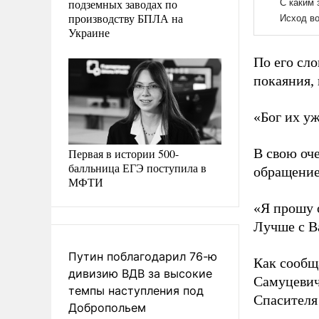
подземных заводах по
производству БПЛА на
Украине
По его сло
покаяния, 
«Бог их уж
В свою оче
Первая в истории 500-
балльница ЕГЭ поступила в
обращение
МФТИ
«Я прошу 
Лучше с Ва
Путин поблагодарил 76-ю
Как сообщ
дивизию ВДВ за высокие
Самуцеви
темпы наступления под
Спасителя
Добропольем