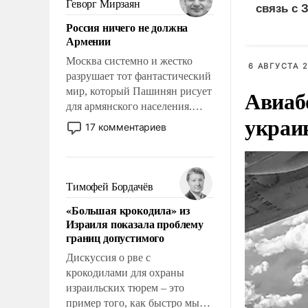
Геворг Мирзаян
связь с 
означает многолетний период
Россия ничего не должна
уязвимости США, например,
Армении
перед Китаем.
Москва системно и жестко
6 АВГУСТА 2
разрушает тот фантастический
Авиаб
мир, который Пашинян рисует
для армянского населения.
украи
Мир, где политические
17 комментариев
прожекты будут безусловно
оплачиваться за счет
российских
налогоплательщиков и где
Тимофей Бордачёв
Еревану за свои поступки не
«Большая крокодила» из
нужно отвечать.
Израиля показала проблему
границ допустимого
Дискуссия о рве с
крокодилами для охраны
израильских тюрем – это
пример того, как быстро мы