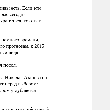
ивы есть. Если эти
орые сегодня
храняться, то ответ
о немного времени,
го прогнозам, к 2015
ный вид».
л посол.
ра Николая Азарова по
ит перед выбором
:
ором углубляется
иантом, который снял бы