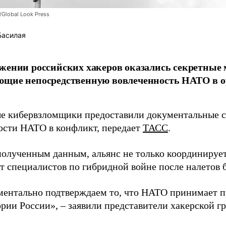
/Global Look Press
Басилая
жении российских хакеров оказались секретные
ющие непосредственную вовлеченность НАТО в о
 кибервзломщики предоставили документальные с
ости НАТО в конфликт, передает
ТАСС
.
полученным данным, альянс не только координирует
ет специалистов по гибридной войне после налетов 
ентально подтверждаем то, что НАТО принимает пр
ории России», – заявили представители хакерской г