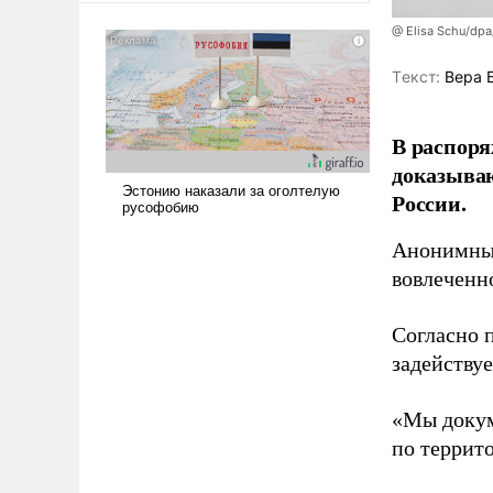
американские арсеналы.
@ Elisa Schu/dpa
Сложившаяся ситуация
означает многолетний период
Tекст:
Вера 
уязвимости США, например,
перед Китаем.
В распоря
доказыва
России.
Анонимные
вовлеченн
Согласно 
задейству
«Мы докум
по террит