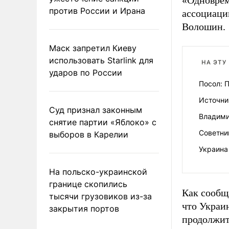
«Одноврем
против России и Ирана
ассоциаци
Волошин.
Маск запретил Киеву
использовать Starlink для
НА ЭТУ
ударов по России
Посол: 
Источни
Суд признал законным
Владими
снятие партии «Яблоко» с
Советни
выборов в Карелии
Украина
На польско-украинской
границе скопились
Как сообщ
тысячи грузовиков из-за
что Украи
закрытия портов
продолжит