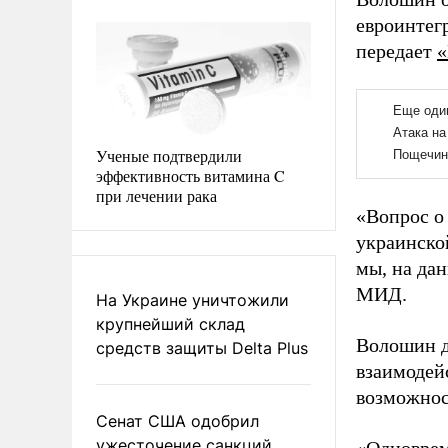
евроинтег
передает
«
Ученые подтвердили
эффективность витамина C
при лечении рака
«Вопрос о
украинской
мы, на да
МИД.
На Украине уничтожили
крупнейший склад
Волошин д
средств защиты Delta Plus
взаимодей
возможнос
Сенат США одобрил
ужесточение санкций