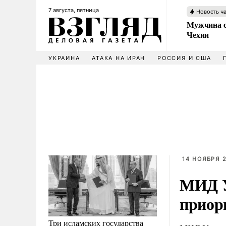
7 августа, пятница
Новость ч
Мужчина с
Чехии
УКРАИНА
АТАКА НА ИРАН
РОССИЯ И США
14 НОЯБРЯ 2
МИД У
приор
Три исламских государства