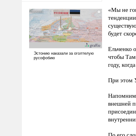
«Мы не го
тенденции 
существуют
будет скор
Ельченко о
чтобы Там
году, ког
При этом 
Напомним,
внешней п
присоедин
внутренни
По его сл