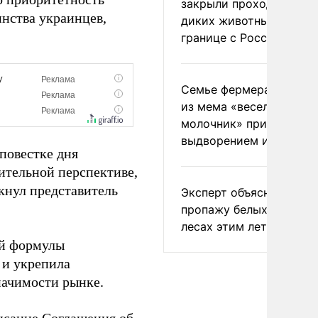
закрыли проходы для
нства украинцев,
диких животных на
границе с Россией
Семье фермера Уолкер
из мема «веселый
молочник» пригрозили
выдворением из Росси
повестке дня
лительной перспективе,
кнул представитель
Эксперт объяснил
пропажу белых грибов 
лесах этим летом
ой формулы
 и укрепила
начимости рынке.