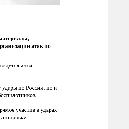
 материалы,
рганизации атак по
видетельства
 удары по России, но и
беспилотников.
ямое участие в ударах
руппировки.