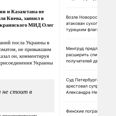
и и Казахстана не
ля Киева, заявил в
Возле Новороссийска
атакован сухогруз под
украинского МИД Олег
турецким флагом
аний посла Украины в
Минтруд предложил
ломатом, не привыкшим
расширить список
казал он, комментируя
получателей двух пенс
 присоединения Украины
Суд Петербурга заочно
арестовал супругу
 не стоит в
Александра Невзорова
Финские пограничники
о приоритетность