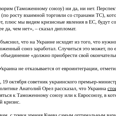
ворим (Таможенному союзу) ни да, ни нет. Перспект
(по росту взаимной торговли со странами ТС), кот
, плюс мы видим кризисные явления в ЕС, будут со
ее да, чем нет», – сказал дипломат.
бъяснил, что на Украине исходят из того, что нужн
оженный союз заработал. Случиться это может, по е
да объединение «должно приобрести свой окончатель
Украина не отказывается от евроинтеграции, отмети
 19 октября советник украинского премьер-минист
олитике Анатолий Орел рассказал, что Украина
сто
яться к Таможенному союзу или к Евросоюзу, в кот
й кризис.
овам, с точки зрения Киева самым оптимальным вар