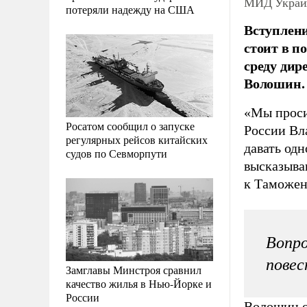
МИД Украин
потеряли надежду на США
Вступлени
стоит в п
среду ди
Волошин.
«Мы проси
Росатом сообщил о запуске
России Вл
регулярных рейсов китайских
давать од
судов по Севморпути
высказыва
к Таможен
Вопро
повес
Замглавы Минстроя сравнил
качество жилья в Нью-Йорке и
России
Волошин о