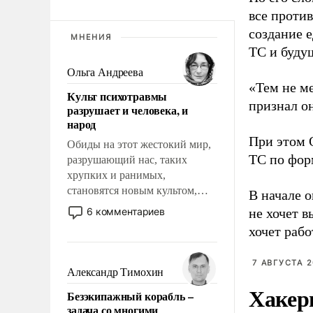
все проти
создание 
МНЕНИЯ
ТС и буду
Ольга Андреева
«Тем не ме
Культ психотравмы
признал он
разрушает и человека, и
народ
При этом О
Обиды на этот жестокий мир,
ТС по фор
разрушающий нас, таких
хрупких и ранимых,
становятся новым культом,
В начале 
постепенно вытесняя и
6 комментариев
не хочет 
отменяя традиционное
хочет рабо
требование к человеку – быть
мужественным и твердым под
7 АВГУСТА 2
ударами судьбы, брать на себя
Александр Тимохин
ответственность, помогать
Хакер
Безэкипажный корабль –
слабым, идти вперед и
задача со многими