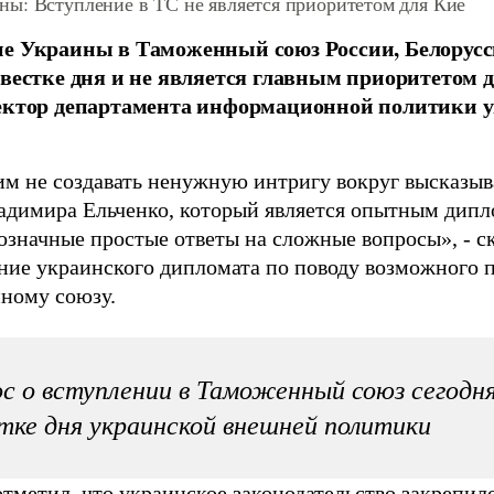
ы: Вступление в ТС не является приоритетом для Кие
е Украины в Таможенный союз России, Белорусси
овестке дня и не является главным приоритетом д
ректор департамента информационной политики 
м не создавать ненужную интригу вокруг высказыв
адимира Ельченко, который является опытным дип
нозначные простые ответы на сложные вопросы», - с
ние украинского дипломата по поводу возможного
ному союзу.
с о вступлении в Таможенный союз сегодня
тке дня украинской внешней политики
тметил, что украинское законодательство закрепил