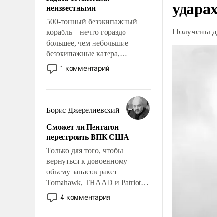
адаптироваться.
ударах
неизвестными
500-тонный безэкипажный
Получены д
корабль – нечто гораздо
большее, чем небольшие
безэкипажные катера,
применение которых уже
1 комментарий
стало обыденностью. Задача по
созданию такого корабля очень
сложна и амбициозна. Однако
и ее реализация радикально
Борис Джерелиевский
поднимет наши боевые
Сможет ли Пентагон
возможности.
перестроить ВПК США
Только для того, чтобы
вернуться к довоенному
объему запасов ракет
Tomahawk, THAAD и Patriot
США потребуется более трех
4 комментария
лет. Даже небольшая война с
Ираном опустошила