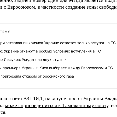
енно, задачей номер один для МИДа является подп
и с Евросоюзом, в частности создание зоны свободн
 ТЕМУ
При затягивании кризиса Украине остается только вступать в ТС
к: Украине откажут в особых условиях вступления в ТС
р Лешуков: Усидеть на двух стульях
к премьера Украины: Киев выбирает между Евросоюзом и ТС
 пригрозила отказом от российского газа
ала газета ВЗГЛЯД, накануне посол Украины Влад
на
может присоединиться к Таможенному союзу
, е
ся.