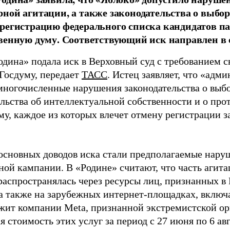
ной агитации, а также законодательства о выбор
регистрацию федерального списка кандидатов па
венную думу. Соответствующий иск направлен в с
одина» подала иск в Верховный суд с требованием с
 Госдуму, передает
ТАСС
. Истец заявляет, что «адм
многочисленные нарушения законодательства о выбор
ельства об интеллектуальной собственности и о про
му, каждое из которых влечет отмену регистрации 
основных доводов иска стали предполагаемые нару
ной кампании. В «Родине» считают, что часть агит
распространялась через ресурсы лиц, признанных 
 а также на зарубежных интернет-площадках, включа
жит компании Meta, признанной экстремистской ор
 стоимость этих услуг за период с 27 июня по 6 ав