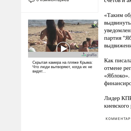
счетов и 
лет. Даже небольшая война с
Ираном опустошила
«Таким об
американские арсеналы.
выдвинуты
Сложившаяся ситуация
означает многолетний период
уведомлени
уязвимости США, например,
партия "Я
перед Китаем.
выдвижения
Как писал
отмене ре
«Яблоко».
финансиро
Лидер КП
киевского
КОММЕНТАРИ