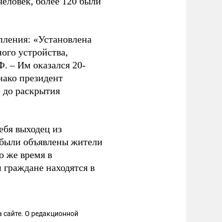
еловек, более 120 были
пления: «Установлена
ого устройства,
 – Им оказался 20-
нако президент
о до раскрытия
ебя выходец из
к были объявлены жители
о же время в
 граждане находятся в
 сайте. О редакционной