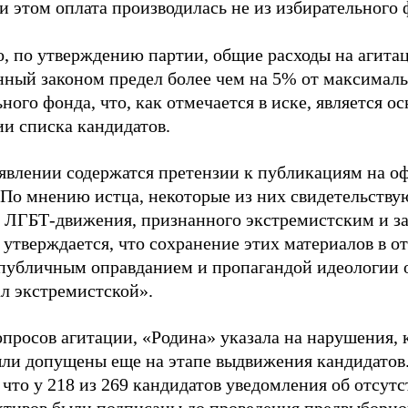
и этом оплата производилась не из избирательного 
о, по утверждению партии, общие расходы на агит
нный законом предел более чем на 5% от максималь
ного фонда, что, как отмечается в иске, является 
ии списка кандидатов.
аявлении содержатся претензии к публикациям на о
 По мнению истца, некоторые из них свидетельству
 ЛГБТ-движения, признанного экстремистским и з
 утверждается, что сохранение этих материалов в о
«публичным оправданием и пропагандой идеологии 
ал экстремистской».
просов агитации, «Родина» указала на нарушения, 
ыли допущены еще на этапе выдвижения кандидатов. 
 что у 218 из 269 кандидатов уведомления об отсу