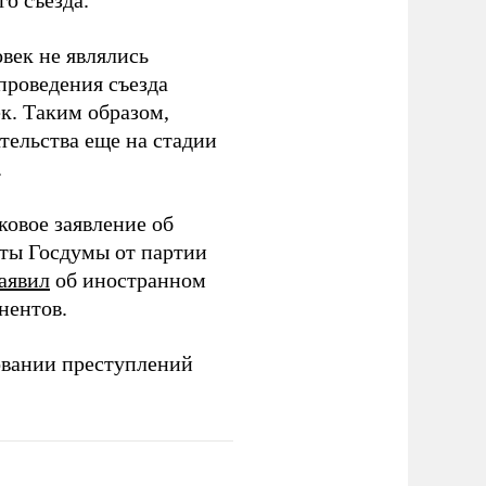
о съезда.
век не являлись
проведения съезда
ек. Таким образом,
тельства еще на стадии
.
ковое заявление об
аты Госдумы от партии
аявил
об иностранном
нентов.
овании преступлений