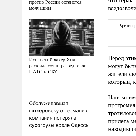
что терак
против России останется
молчащим
вседозвол
Перед эти
Испанский хакер Хиль
раскрыл сотни разведчиков
могут быт
НАТО и СБУ
жители се
который, к
Напомним,
Обслуживавшая
прогремел 
гитлеровскую Германию
тротилово
компания потеряла
прилета м
сухогрузы возле Одессы
находивши