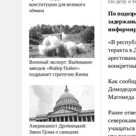
По делу о т
конституцию для великого
обмана
По подозр
задержаны
информир
«В респуб
теракта в
арестован
Военный эксперт: Выбивание
конкретны
заводов «Файер Пойнт»
подрывает стратегию Киева
Как сообщ
Домодедо
Магомеда 
Ранее отв
северокавк
Американист Дробницкий:
учащаться 
Закон Грэма о санкциях