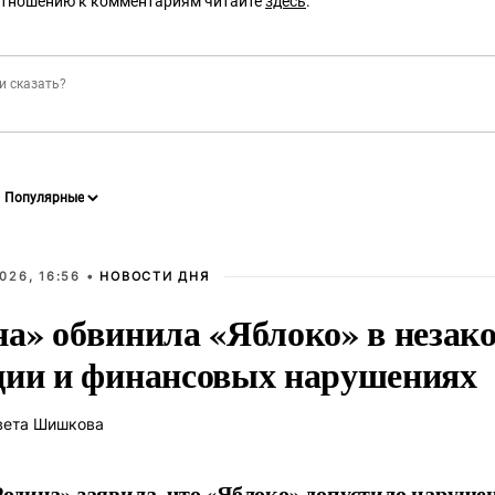
отношению к комментариям читайте
здесь
.
026, 16:56 •
НОВОСТИ ДНЯ
на» обвинила «Яблоко» в незак
ции и финансовых нарушениях
вета Шишкова
одина» заявила, что «Яблоко» допустило наруше