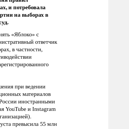
ах, и потребовала
ртии на выборах в
уд.
нять «Яблоко» с
инистративный ответчик
ах, в частности,
тиводействии
зарегистрированного
шения при ведении
ационных материалов
в России иностранными
я YouTube и Instagram
ганизацией).
густа превысила 55 млн