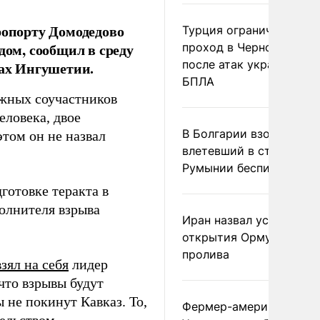
ропорту Домодедово
Турция ограничила
дом, сообщил в среду
проход в Черное море
после атак украинских
ах Ингушетии.
БПЛА
ожных соучастников
еловека, двое
В Болгарии взорвался
этом он не назвал
влетевший в страну из
Румынии беспилотник
готовке теракта в
олнителя взрыва
Иран назвал условие
открытия Ормузского
пролива
взял на себя
лидер
что взрывы будут
 не покинут Кавказ. То,
Фермер-американец