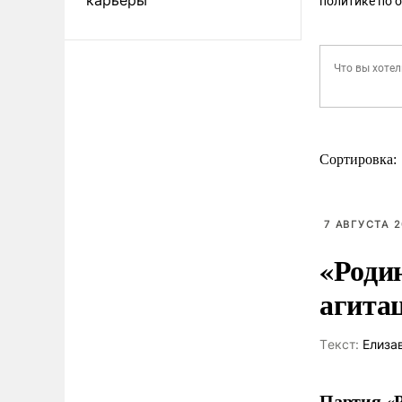
политике по 
Сортировка:
7 АВГУСТА 2
«Роди
агита
Tекст:
Елиза
Партия «Р