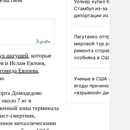
тельством
Уолкер купил билет в
Стамбул из-за угрозы
депортации из России
Лагутенко отправился в
мировой тур ради
ремонта сгоревшего
ух ингушей
, которые
особняка в США
в и Ислам Евлоев,
гомеда Евлоева
,
о.
Ученые в США назвали 
ягоды причиной
орта Домодедово
«взрывной» диареи
около 7 кг в
оженной зоны терминала
ист-смертник,
ненное металлическими