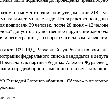
активов были подписаны до проведения предвыборног
разом, на момент подписания уведомлений 218 чело
ми кандидатами на съезде. Непосредственно в дни 
я подписали 39 человек, после 28 июня – 12 челов
блоко" допустила существенное нарушение законода
 и регистрации», – говорится в исковом заявлении
а газета ВЗГЛЯД, Верховный суд России
получил
ис
гистрации федерального списка кандидатов в депут
 Председатель партии «Родина» Алексей Журавлев
з
вании предвыборной кампании политических оппо
РФ Геннадий Зюганов
обвинил
«Яблоко» в игнорир
 режима.
И (0)
▼