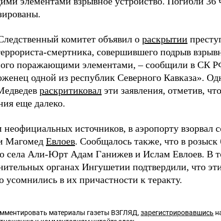
ми элементами взрывное устройство. Погибли 36 ч
зированы.
 Следственный комитет объявил о
раскрытии
престу
террориста-смертника, совершившего подрыв взрывн
ого поражающими элементами, – сообщили в СК РФ.
оженец одной из республик Северного Кавказа». Од
Медведев
раскритиковал
эти заявления, отметив, чт
ния еще далеко.
 неофициальных источников, в аэропорту взорвал с
и Магомед
Евлоев
. Сообщалось также, что в розыс
о села Али-Юрт Адам Ганижев и Ислам Евлоев. В т
нительных органах Ингушетии подтвердили, что эти
о усомнились в их причастности к теракту.
омментировать материалы газеты ВЗГЛЯД,
зарегистрировавшись
на