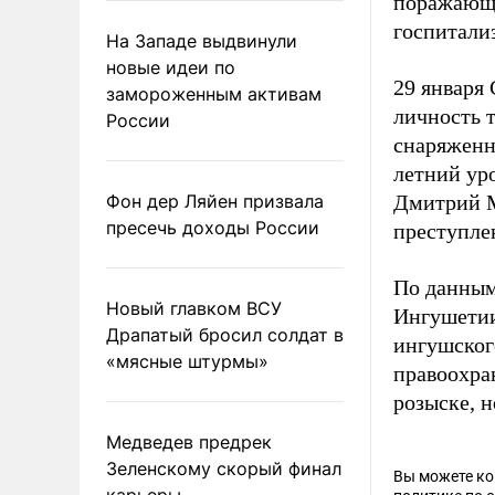
поражающи
госпитали
На Западе выдвинули
новые идеи по
29 января
замороженным активам
личность 
России
снаряженн
летний ур
Фон дер Ляйен призвала
Дмитрий 
пресечь доходы России
преступле
По данным
Новый главком ВСУ
Ингушети
Драпатый бросил солдат в
ингушског
«мясные штурмы»
правоохра
розыске, н
Медведев предрек
Зеленскому скорый финал
Вы можете к
карьеры