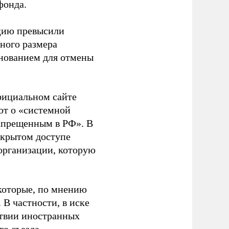
фонда.
ацию превысили
ного размера
основанием для отмены
фициальном сайте
ют о «системной
апрещенным в РФ». В
ткрытом доступе
организации, которую
которые, по мнению
В частности, в иске
тствии иностранных