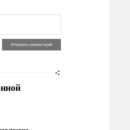
онной
ния правил