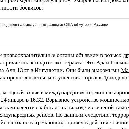
ты происходят «нерегулярно», Умаров назвал доказа
енности боевиков.
м правоохранительные органы объявили в розыск
дв
ь причастны к подготовке теракта. Это Адам Ганиже
ла Али-Юрт в Ингушетии. Они были знакомыми
Ма
ак предполагается, и осуществил взрыв в Домодедов
 мощный взрыв в международном терминале аэроп
24 января в 16.32. Взрывное устройство мощностью 
м эквиваленте сработало на выходе из зеленой там
еждународных рейсов. По данным следствия, террор
йся в толпе встречающих, привел в действие начи