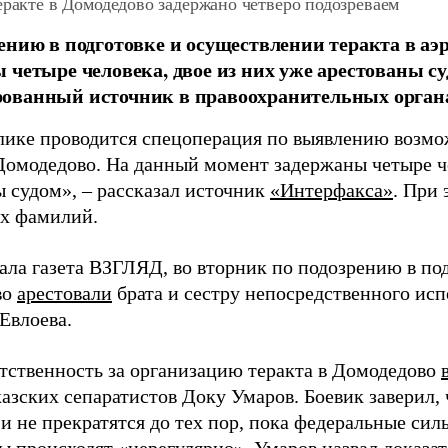
еракте в Домодедово задержано четверо подозреваем
ению в подготовке и осуществлении теракта в аэ
 четыре человека, двое из них уже арестованы су
ованный источник в правоохранительных орган
лике проводится спецоперация по выявлению возм
 Домодедово. На данный момент задержаны четыре ч
ы судом»,
–
рассказал источник
«Интерфакса»
. При 
х фамилий.
ала газета ВЗГЛЯД, во вторник по подозрению в под
во
арестовали
брата и сестру непосредственного исп
Евлоева.
етственность за организацию теракта в Домодедово
азских сепаратистов Доку Умаров. Боевик заверил, 
и не прекратятся до тех пор, пока федеральные силы