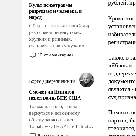
рублей, пр
Культ психотравмы
возможности.
разрушает и человека, и
народ
Кроме тог
установле
Обиды на этот жестокий мир,
разрушающий нас, таких
избиратель
хрупких и ранимых,
регистрац
становятся новым культом,
постепенно вытесняя и
10 комментариев
Также в з
отменяя традиционное
«Яблока».
требование к человеку – быть
мужественным и твердым под
поддержке
ударами судьбы, брать на себя
документе
Борис Джерелиевский
ответственность, помогать
является 
Сможет ли Пентагон
слабым, идти вперед и
суд призн
перестроить ВПК США
адаптироваться.
Только для того, чтобы
Помимо во
вернуться к довоенному
партии, б
объему запасов ракет
Tomahawk, THAAD и Patriot
говорится,
США потребуется более трех
6 комментариев