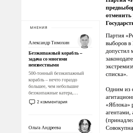
предвыбор
отменить 
Государст
МНЕНИЯ
Партия «Р
выборов в
Александр Тимохин
допустил 
Безэкипажный корабль –
задача со многими
законодат
неизвестными
экстремиз
500-тонный безэкипажный
списка».
корабль – нечто гораздо
большее, чем небольшие
Одним из 
безэкипажные катера,
агитацион
применение которых уже
2 комментария
«Яблока» 
стало обыденностью. Задача по
агентами,
созданию такого корабля очень
сложна и амбициозна. Однако
(принадле
и ее реализация радикально
Совокупная
Ольга Андреева
поднимет наши боевые