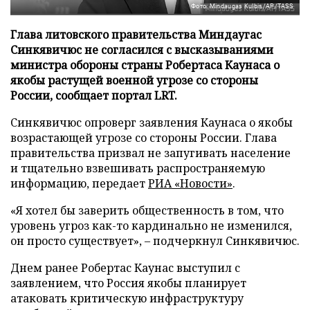
Фото: Mindaugas Kulbis/AP/TASS
Глава литовского правительства Миндаугас
Синкявичюс не согласился с высказываниями
министра обороны страны Робертаса Каунаса о
якобы растущей военной угрозе со стороны
России, сообщает портал LRT.
Синкявичюс опроверг заявления Каунаса о якобы
возрастающей угрозе со стороны России. Глава
правительства призвал не запугивать население
и тщательно взвешивать распространяемую
информацию, передает
РИА «Новости»
.
«Я хотел бы заверить общественность в том, что
уровень угроз как-то кардинально не изменился,
он просто существует», – подчеркнул Синкявичюс.
Днем ранее Робертас Каунас выступил с
заявлением, что Россия якобы планирует
атаковать критическую инфраструктуру