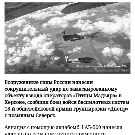
Фото: Пресс-служба Минобороны РФ/
ТАСС
Вооруженные силы России нанесли
сокрушительный удар по замаскированному
объекту взвода операторов «Птицы Мадьяра» в
Херсоне, сообщил боец войск беспилотных систем
18-й общевойсковой армии группировки «Днепр»
с позывным Северск.
Авиация с помощью авиабомб ФАБ-500 нанесла
удар по подземному пункту временного