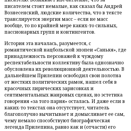
писателем стоят немалые, как сказал бы Андрей
Вознесенский, людские количества, что в тексте
транслируется энергия масс – если не масс
вообще, то по крайней мере каких-то сильных,
пассионарных групп и контингентов.
История эта началась, разумеется, с
романтической нацбольской эпопеи «Санькя», где
принадлежность персонажей к чуждому
респектабельности коллективу была однозначно
обусловлена их революционной деятельностью. В
дальнейшем Прилепин освободил свои полотна
от жестких политических рамок, нашел себя в
красочных лирических зарисовках и
сентиментальных жанровых сценах, но эстетика
говорения «за того парня» осталась. И даже если в
каких-то текстах она отсутствует, читатель
благополучно вычитывает и домысливает ее сам,
чему немало способствуют биографическая
легенда Прилепина, равно как и (отчасти) его