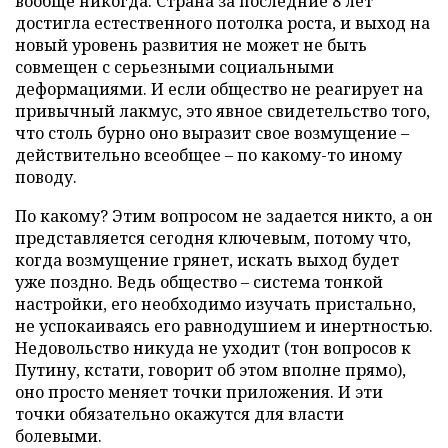
вообще никогда. Страна за последние 8 лет
достигла естественного потолка роста, и выход на
новый уровень развития не может не быть
совмещен с серьезными социальными
деформациями. И если общество не реагирует на
привычный лакмус, это явное свидетельство того,
что столь бурно оно выразит свое возмущение –
действительно всеобщее – по какому-то иному
поводу.
По какому? Этим вопросом не задается никто, а он
представляется сегодня ключевым, потому что,
когда возмущение грянет, искать выход будет
уже поздно. Ведь общество – система тонкой
настройки, его необходимо изучать пристально,
не успокаиваясь его равнодушием и инертностью.
Недовольство никуда не уходит (тон вопросов к
Путину, кстати, говорит об этом вполне прямо),
оно просто меняет точки приложения. И эти
точки обязательно окажутся для власти
болевыми.