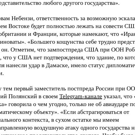
дставительство любого другого государства».
овам Небензи, ответственность за возможную эскал
ем Востоке будет полностью лежать на совести СШ
обритании и Франции, которые намекают, что «Ира
иноваты». «Большего кощунства себе трудно предст
л он. Отметим, что зампостпреда США при ООН Роб
, что у США нет подтверждения, что здание, по ко
я нанесли удар в Дамаске, имело статус дипломати
и.
 тем первый заместитель постпреда России при О
ий Полянский в своем
Telegram-канале
указал, что
а» говорила о чем угодно, только не об авиаударе п
атическому объекту». «Если абстрагироваться от
ального контекста, в сухом остатке мы имеем
аправленную воздушную атаку одного государства н