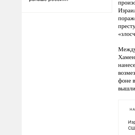
произо
Израи
пораж
престу
«злос
Между
Хамене
нанес
возмез
фоне 
вышли
НА
Изр
СШ