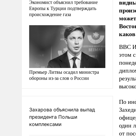
видны
Экономист объяснил требование
Европы к Турции подтверждать
произ
происхождение газа
может
Восто
каков
ВВС И
этом 
понеде
дипло
Премьер Литвы осадил министра
обороны из-за слов о России
резул
высок
По ин
Захед
Захарова объяснила выпад
президента Польши
офице
комплексами
один л
от пос