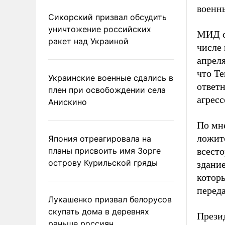
военн
Сикорский призвал обсудить
уничтожение российских
МИД с
ракет над Украиной
числе
апреля
что Т
Украинские военные сдались в
ответ
плен при освобождении села
агресс
Анискино
По мн
ложит
Япония отреагировала на
планы присвоить имя Зорге
всест
острову Курильской гряды
здани
котор
перед
Лукашенко призвал белорусов
скупать дома в деревнях
Прези
раньше россиян