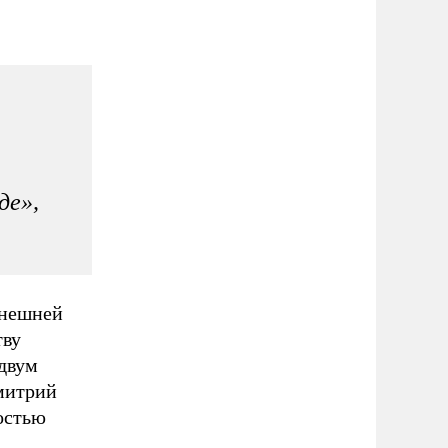
де»,
внешней
тву
двум
митрий
остью