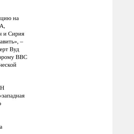
ацию на
А,
н и Сирия
авить», –
ерт Вуд
торому ВВС
ческой
ОН
 «западная
о
а