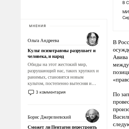
В С
МИ
Си
МНЕНИЯ
Ольга Андреева
В Рос
осужд
Культ психотравмы разрушает и
человека, и народ
Авива
между
Обиды на этот жестокий мир,
разрушающий нас, таких хрупких и
позиц
ранимых, становятся новым
«прав
культом, постепенно вытесняя и
отменяя традиционное требование к
3 комментария
По за
человеку – быть мужественным и
провес
твердым под ударами судьбы, брать
произ
на себя ответственность, помогать
слабым, идти вперед и
Васил
Борис Джерелиевский
адаптироваться.
следу
Сможет ли Пентагон перестроить