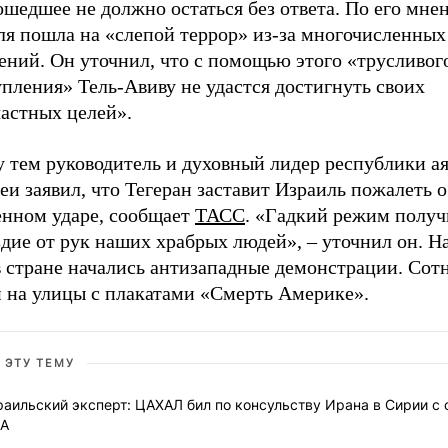
шедшее не должно остаться без ответа. По его мне
ля пошла на «слепой террор» из-за многочисленных
ений. Он уточнил, что с помощью этого «трусливог
пления» Тель-Авиву не удастся достигнуть своих
частных целей».
 тем руководитель и духовный лидер республики а
и заявил, что Тегеран заставит Израиль пожалеть о
енном ударе, сообщает
ТАСС
. «Гадкий режим получ
дие от рук наших храбрых людей», – уточнил он. Н
в стране начались антизападные демонстрации. Сот
 на улицы с плакатами «Смерть Америке».
 ЭТУ ТЕМУ
аильский эксперт: ЦАХАЛ бил по консульству Ирана в Сирии с 
А