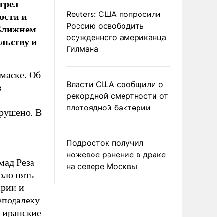
трел
ости и
Reuters: США попросили
Россию освободить
 Ближнем
осужденного американца
льству и
Гилмана
амаске. Об
Власти США сообщили о
в
рекордной смертности от
плотоядной бактерии
зрушено. В
Подросток получил
ножевое ранение в драке
мад Реза
на севере Москвы
рло пять
ирии и
еподалеку
е иранские