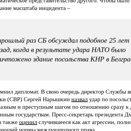
матическое представительство другого. Чтобы было
ание масштаба инцидента –
прошлый раз СБ обсуждал подобное 25 лет
зад, когда в результате удара НАТО было
ичтожено здание посольства КНР в Белгра
омнил дипломат. В свою очередь директор Службы 
дки (СВР) Сергей Нарышкин
назвал
удар по посольс
разным и преступным шагом по отношению сразу к 
енным государствам. Пресс-секретарь президента Д
в также
оценил
случившееся как акт агрессии, полн
ающий нормы международного права.