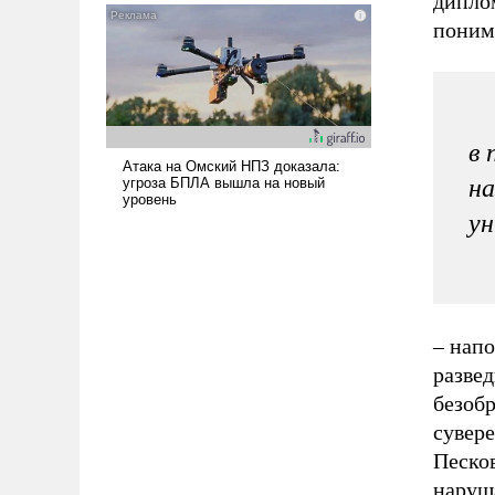
дипло
нужно отвечать.
поним
в 
на
ун
– нап
разве
безоб
сувер
Песко
наруш