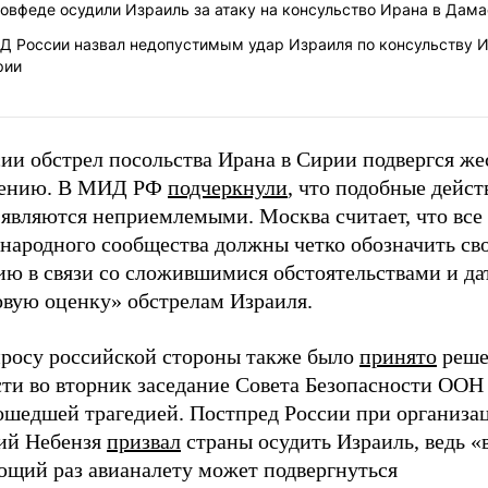
овфеде осудили Израиль за атаку на консульство Ирана в Дам
Д России назвал недопустимым удар Израиля по консульству И
рии
сии обстрел посольства Ирана в Сирии подвергся ж
ению. В МИД РФ
подчеркнули
, что подобные дейст
 являются неприемлемыми. Москва считает, что все
народного сообщества должны четко обозначить св
ию в связи со сложившимися обстоятельствами и да
овую оценку» обстрелам Израиля.
просу российской стороны также было
принято
реше
ти во вторник заседание Совета Безопасности ООН 
ошедшей трагедией. Постпред России при организа
ий Небензя
призвал
страны осудить Израиль, ведь «
ющий раз авианалету может подвергнуться