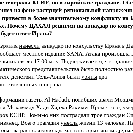
е генералы КСИР, но и сирийские граждане. Обс
ошел на фоне растущей региональной напряженн
 привести к более значительному конфликту на
ке. Почему ЦАХАЛ решился на авиаудар по консу
 будет ответ Ирана?
зраиля
нанесли
авиаудар по консульству Ирана в Д
сообщает местное издание
SANA
. Атака произошла 
льник около 17.00 мск. Подчеркивается, что здание
матического представительства было полностью ра
ьтате действий Тель-Авива были
убиты
два
опоставленных генерала.
формации газеты
Al Hadath
, погибших звали Мохам
и и Мохаммад Хади Хаджа Рахими. Кроме того, уме
ров КСИР. Помимо них пострадали трое граждан С
иванец. Всего трагедия
унесла
жизни 13 человек. Н
ольства располагались дома, в которых жили други