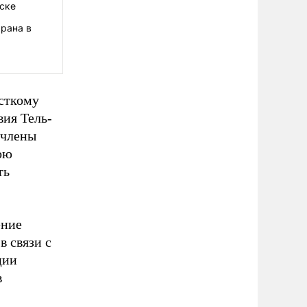
аске
рана в
есткому
вия Тель-
 члены
ою
ть
ние
в связи с
ции
в