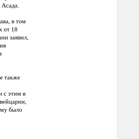
 Асада.
ва, в том
 от 18
ани заявил,
ния
я
е также
 с этим в
вейцарии,
ему было