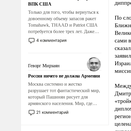
диппре
ВПК США
Только для того, чтобы вернуться к
По сл
довоенному объему запасов ракет
Ближн
Tomahawk, THAAD и Patriot США
потребуется более трех лет. Даже
Велик
небольшая война с Ираном
сами в
4 комментария
опустошила американские
сказа
арсеналы. Сложившаяся ситуация
заявил
означает многолетний период
Израил
уязвимости США, например, перед
Геворг Мирзаян
Китаем.
мисси
Россия ничего не должна Армении
Москва системно и жестко
Между
разрушает тот фантастический мир,
Дмитр
который Пашинян рисует для
«тройк
армянского населения. Мир, где
диплом
политические прожекты будут
21 комментарий
регион
безусловно оплачиваться за счет
российских налогоплательщиков и
целен
где Еревану за свои поступки не