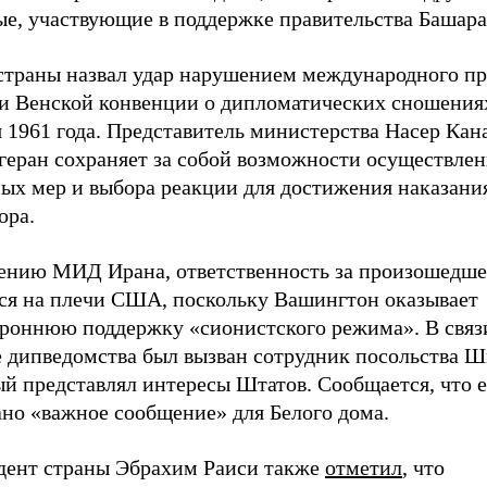
ые, участвующие в поддержке правительства Башара
траны назвал удар нарушением международного пра
 и Венской конвенции о дипломатических сношениях
 1961 года. Представитель министерства Насер Кан
егеран сохраняет за собой возможности осуществле
ных мер и выбора реакции для достижения наказани
ора.
ению МИД Ирана, ответственность за произошедше
ся на плечи США, поскольку Вашингтон оказывает
ороннюю поддержку «сионистского режима». В связи
е дипведомства был вызван сотрудник посольства Ш
ый представлял интересы Штатов. Сообщается, что 
ано «важное сообщение» для Белого дома.
дент страны Эбрахим Раиси также
отметил
, что