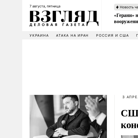
7 августа, пятница
Новость ч
«Герани» н
вооружени
УКРАИНА
АТАКА НА ИРАН
РОССИЯ И США
3 АПРЕ
США
кон