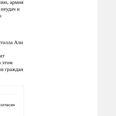
нию, армия
 неудач и
о
ятолла Али
ит
а этом
ни граждан
согласия