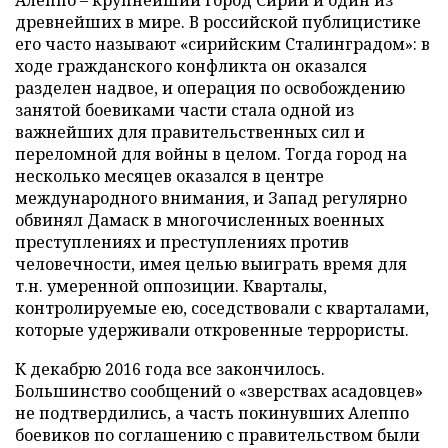
Алеппо – крупнейший город Сирии и один из
древнейших в мире. В российской публицистике
его часто называют «сирийским Сталинградом»: в
ходе гражданского конфликта он оказался
разделен надвое, и операция по освобождению
занятой боевиками части стала одной из
важнейших для правительственных сил и
переломной для войны в целом. Тогда город на
несколько месяцев оказался в центре
международного внимания, и Запад регулярно
обвинял Дамаск в многочисленных военных
преступлениях и преступлениях против
человечности, имея целью выиграть время для
т.н. умеренной оппозиции. Кварталы,
контролируемые ею, соседствовали с кварталами,
которые удерживали откровенные террористы.
К декабрю 2016 года все закончилось.
Большинство сообщений о «зверствах асадовцев»
не подтвердились, а часть покинувших Алеппо
боевиков по соглашению с правительством были