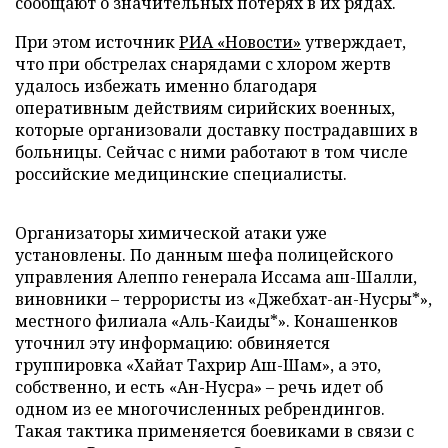
сообщают о значительных потерях в их рядах.
При этом источник
РИА «Новости»
утверждает,
что при обстрелах снарядами с хлором жертв
удалось избежать именно благодаря
оперативным действиям сирийских военных,
которые организовали доставку пострадавших в
больницы. Сейчас с ними работают в том числе
российские медицинские специалисты.
Организаторы химической атаки уже
установлены. По данным шефа полицейского
управления Алеппо генерала Иссама аш-Шалли,
виновники – террористы из «Джебхат-ан-Нусры*»,
местного филиала «Аль-Каиды*». Конашенков
уточнил эту информацию: обвиняется
группировка «Хайат Тахрир Аш-Шам», а это,
собственно, и есть «Ан-Нусра» – речь идет об
одном из ее многочисленных ребрендингов.
Такая тактика применяется боевиками в связи с