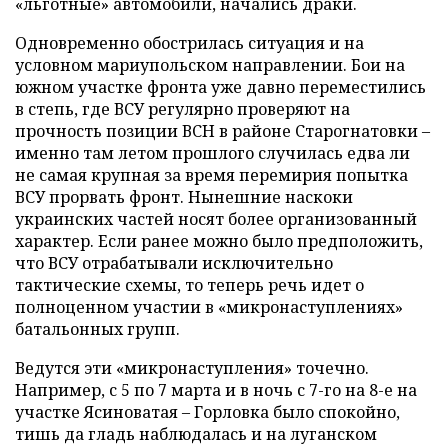
«льготные» автомобили, начались драки.
Одновременно обострилась ситуация и на
условном мариупольском направлении. Бои на
южном участке фронта уже давно переместились
в степь, где ВСУ регулярно проверяют на
прочность позиции ВСН в районе Старогнатовки –
именно там летом прошлого случилась едва ли
не самая крупная за время перемирия попытка
ВСУ прорвать фронт. Нынешние наскоки
украинских частей носят более организованный
характер. Если ранее можно было предположить,
что ВСУ отрабатывали исключительно
тактические схемы, то теперь речь идет о
полноценном участии в «микронаступлениях»
батальонных групп.
Ведутся эти «микронаступления» точечно.
Например, с 5 по 7 марта и в ночь с 7-го на 8-е на
участке Ясиноватая – Горловка было спокойно,
тишь да гладь наблюдалась и на луганском