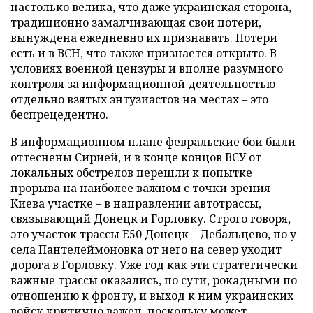
настолько велика, что даже украинская сторона,
традиционно замалчивающая свои потери,
вынуждена ежедневно их признавать. Потери
есть и в ВСН, что также признается открыто. В
условиях военной цензуры и вполне разумного
контроля за информационной деятельностью
отдельно взятых энтузиастов на местах – это
беспрецедентно.
В информационном плане февральские бои были
оттеснены Сирией, и в конце концов ВСУ от
локальных обстрелов перешли к попытке
прорыва на наиболее важном с точки зрения
Киева участке – в направлении автотрассы,
связывающий Донецк и Горловку. Строго говоря,
это участок трассы Е50 Донецк – Дебальцево, но у
села Пантелеймоновка от него на север уходит
дорога в Горловку. Уже год как эти стратегически
важные трассы оказались, по сути, рокадными по
отношению к фронту, и выход к ним украинских
войск критично важен, поскольку может