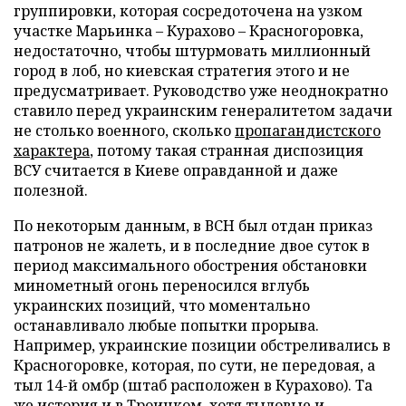
группировки, которая сосредоточена на узком
участке Марьинка – Курахово – Красногоровка,
недостаточно, чтобы штурмовать миллионный
город в лоб, но киевская стратегия этого и не
предусматривает. Руководство уже неоднократно
ставило перед украинским генералитетом задачи
не столько военного, сколько
пропагандистского
характера
, потому такая странная диспозиция
ВСУ считается в Киеве оправданной и даже
полезной.
По некоторым данным, в ВСН был отдан приказ
патронов не жалеть, и в последние двое суток в
период максимального обострения обстановки
минометный огонь переносился вглубь
украинских позиций, что моментально
останавливало любые попытки прорыва.
Например, украинские позиции обстреливались в
Красногоровке, которая, по сути, не передовая, а
тыл 14-й омбр (штаб расположен в Курахово). Та
же история и в Троицком, хотя тыловые и