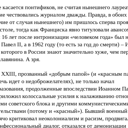
 касается понтификов, не считая нынешнего лауреа
е чествовались журналом дважды. Правда, в обоих 
чие от случая нынешнего) им пришлось сперва проя
столе, тогда как Франциска явно титуловали авансо
 16 лет после интронизации «человеком года» был 
Павел II, а в 1962 году (то есть за год до смерти)
–
 которого в России знают значительно хуже, чем пе
лавянина. А зря.
 XXIII, прозванный «добрым папой» (и «красным п
ечь идет о недоброжелателях), не только начал
разования, продолженные впоследствии Иоанном Па
приложил колоссальные усилия к налаживанию отн
ами советского блока и другими коммунистическим
тельствами (потому и «красный»). Бывший военный 
ячо критиковал неоколониализм и расизм, продвига
нфессиональный диалог, отказался от демонизации