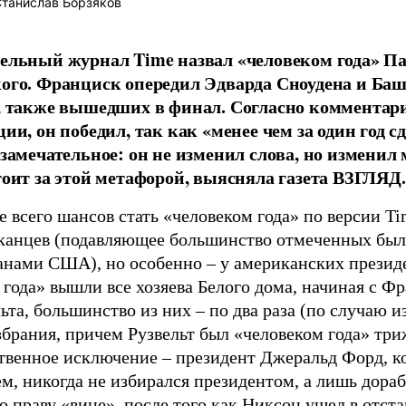
танислав Борзяков
ельный журнал Time назвал «человеком года» П
ого. Франциск опередил Эдварда Сноудена и Ба
, также вышедших в финал. Согласно комментар
ии, он победил, так как «менее чем за один год с
 замечательное: он не изменил слова, но изменил
тоит за этой метафорой, выясняла газета ВЗГЛЯД.
 всего шансов стать «человеком года» по версии Ti
канцев (подавляющее большинство отмеченных бы
анами США), но особенно – у американских презид
года» вышли все хозяева Белого дома, начиная с Ф
ьта, большинство из них – по два раза (по случаю и
брания, причем Рузвельт был «человеком года» три
твенное исключение – президент Джеральд Форд, к
м, никогда не избирался президентом, а лишь дора
о праву «вице», после того как Никсон ушел в отста