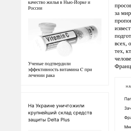
качество жилья в Нью-Йорке и
просов
России
за мир
пропов
извест
подгот
всех, 
тех, к
челов
Ученые подтвердили
Франц
эффективность витамина C при
лечении рака
НА
Па
На Украине уничтожили
Зач
крупнейший склад средств
Фр
защиты Delta Plus
Мн