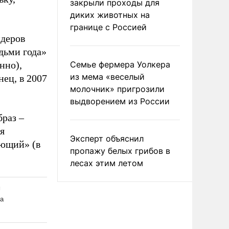
закрыли проходы для
диких животных на
границе с Россией
идеров
дьми года»
нно),
Семье фермера Уолкера
из мема «веселый
нец, в 2007
молочник» пригрозили
выдворением из России
браз –
я
Эксперт объяснил
ующий» (в
пропажу белых грибов в
лесах этим летом