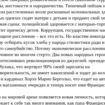
ы, жестокости и народничества. Типичный пейзаж и
: на расстеленных возле роскошных колониальных з
х одеялах сидят матери с детьми и продают свой х
ная сцена: полицейский здоровается с матерью-тор
ит прическу детем. Коррупция, государственное на
щное расслоение – все это есть. Но властям никогд
ву отбирать кусок хлеба у народа стилистики ради и
Это самоубийство. Потому экономическое расслоени
ловное во многом стерто. Два новых народных героя
 потеснивших революционеров из джунглей: президе
Мухика, что жертвует 90% своей зарплаты на
ворительность, не имеет накоплений и ходит до кол
 и кардинал Хорхе Марио Бергольо, что ездит на авт
в магазинных очередях и теперь носит имя Францис
 на мировой арене появляется новая личность, кото
кает к себе так много внимания, как папа Франциск