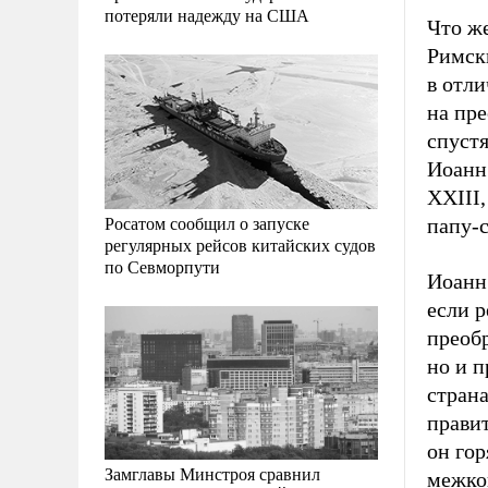
потеряли надежду на США
Что же
Римски
в отли
на пре
спустя
Иоанн 
XXIII,
Росатом сообщил о запуске
папу-с
регулярных рейсов китайских судов
по Севморпути
Иоанн
если р
преоб
но и 
стран
прави
он гор
Замглавы Минстроя сравнил
межко