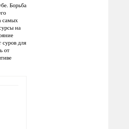
бе. Борьба
его
а самых
сурсы на
ояние
 суров для
ь от
ативе