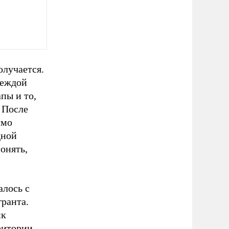
олучается.
деждой
пы и то,
 После
имо
дной
онять,
алось с
гранта.
ик
ритории