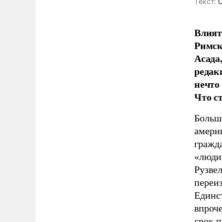
Tекст:
С
Влият
Римск
Асада
редакц
нечто
Что с
Больше
амери
гражд
«люди 
Рузвел
переиз
Единс
впроче
срок п