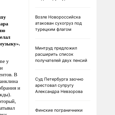
апу
Возле Новороссийска
шара
атакован сухогруз под
ию
турецким флагом
делал
 музыку».
Минтруд предложил
расширить список
получателей двух пенсий
me у
ли
ентов. В
Суд Петербурга заочно
ранклина
арестовал супругу
збрания и
Александра Невзорова
жды).
оторый,
батывал
Финские пограничники
вку,