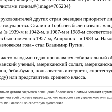
листами гоним.#{image=705234}
 руководителей других стран очевиден приоритет л
 государства. Сталин и Горбачев были названы «лю
 (в 1939-м и 1942-м, в 1987-м и 1989-м соответстве
 был отмечен в 1957-м, Андропов – в 1983-м. Нако
человеком года» стал Владимир Путин.
 часто «людьми года» признавался собирательный о
канский ученый, американский солдат, американска
на, беби-бумер, пользователь интернета, «протест
оду) или представитель среднего класса.