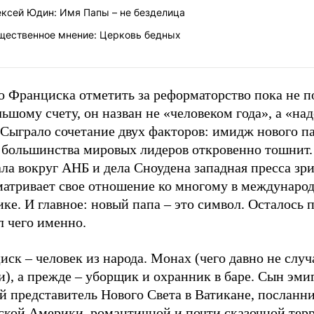
ексей Юдин: Имя Папы – не безделица
щественное мнение: Церковь бедных
о Франциска отметить за реформаторство пока не п
ьшому счету, он назван не «человеком года», а «на
 Сыграло сочетание двух факторов: имидж нового па
т большинства мировых лидеров откровенно тошнит.
ла вокруг АНБ и дела Сноудена западная пресса зр
матривает свое отношение ко многому в междунаро
ке. И главное: новый папа – это символ. Осталось п
л чего именно.
ск – человек из народа. Монах (чего давно не случ
), а прежде – уборщик и охранник в баре. Сын эми
й представитель Нового Света в Ватикане, посланн
ской Америки, романтичной и почти сказочной тер