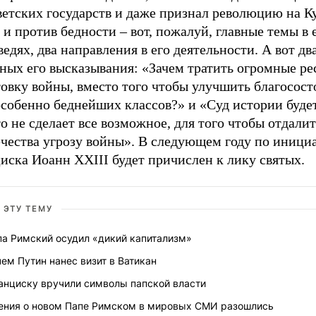
етских государств и даже признал революцию на Ку
 и против бедности – вот, пожалуй, главные темы в 
едях, два направления в его деятельности. А вот дв
ных его высказывания: «Зачем тратить огромные ре
овку войны, вместо того чтобы улучшить благосост
особенно беднейших классов?» и «Суд истории будет
то не сделает все возможное, для того чтобы отдалит
ечества угрозу войны». В следующем году по иници
иска Иоанн XXIII будет причислен к лику святых.
 ЭТУ ТЕМУ
па Римский осудил «дикий капитализм»
ем Путин нанес визит в Ватикан
анциску вручили символы папской власти
ения о новом Папе Римском в мировых СМИ разошлись