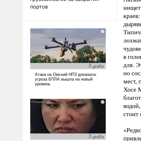
портов
нищет
краев
дырявы
Типич
лохмат
чудови
в голо
для. 
но сос
мест,
Хосе 
благот
водой,
стоит 
«Редко
привле