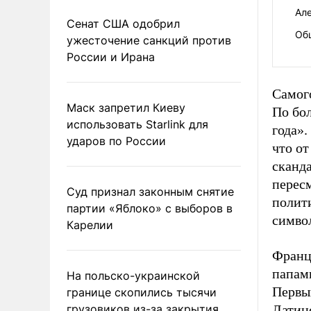
Ал
Сенат США одобрил
Об
ужесточение санкций против
России и Ирана
Самог
Маск запретил Киеву
По бол
использовать Starlink для
года».
ударов по России
что о
сканда
перес
Суд признал законным снятие
полити
партии «Яблоко» с выборов в
симво
Карелии
Франци
папами
На польско-украинской
Первы
границе скопились тысячи
грузовиков из-за закрытия
Латин