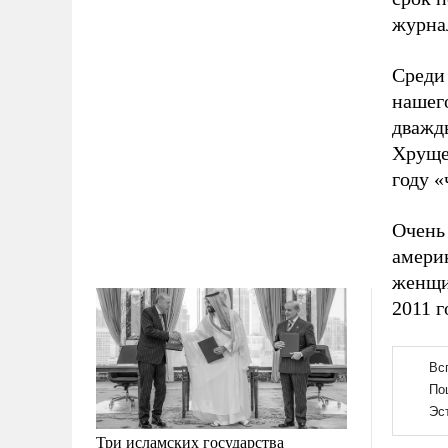
журна
Среди
нашего
дважды
Хрущев
году «
Очень
амери
женщи
2011 г
Три исламских государства