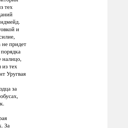
з тех
даний
ендмейд.
говкой и
силие,
а не придет
 порядка
е налицо,
 из тех
нт Уругвая
одца за
обусах,
к.
рая
. За