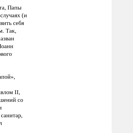
та, Папы
случаях (и
вить себя
м. Так,
назван
Иоанн
рвого
апой»,
влом II,
ошений со
и
санитар,
л