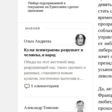
девят
стать
времен
прозра
МНЕНИЯ
собла
управ
Ольга Андреева
от либ
Культ психотравмы разрушает и
либера
человека, и народ
хочет 
Обиды на этот жестокий мир,
презид
разрушающий нас, таких хрупких и
усынов
ранимых, становятся новым
леволи
культом, постепенно вытесняя и
отменяя традиционное требование к
5 комментариев
Да, ак
человеку – быть мужественным и
Франци
твердым под ударами судьбы, брать
на себя ответственность, помогать
любит,
слабым, идти вперед и
прохож
Александр Тимохин
адаптироваться.