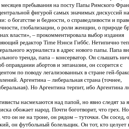
ь месяцев пребывания на посту Папы Римского Фра
 центральной фигурой самых значимых дискуссий н
и: о богатстве и бедности, о справедливости и прав
чности, глобализации, о роли женщин, о природе бр
знах власти», – прокомментировала выбор издания
ляющий редактор Time Нэнси Гиббс. Нетипично теп
ерального журналиста в адрес нового папы. Папа вн
льного тренда, папа – консерватор. Он слышать нич
об оправдании абортов и эвтаназии, он ссорится с
ентом по поводу легализованных в стране гей-брако
лений. Аргентина – либеральная страна (точнее,
беральная). Но Аргентина терпит, ибо Аргентина л
тивисты насмехаются над папой, но явно следят за 
ска обожает народ. Почти боготворит, что грех. Но 
 что он не на троне, он рядом – туточки. Он сосед, 
ий, он футбольный болельщик. Он тот, кто целует 