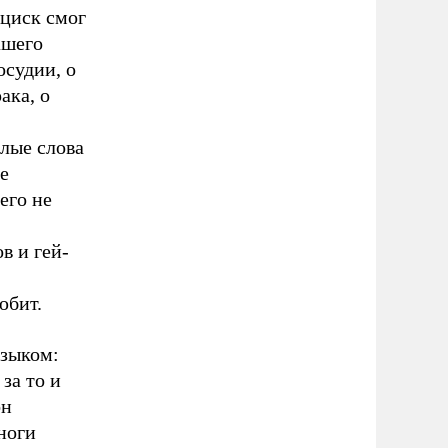
нциск смог
ашего
осудии, о
ака, о
лые слова
е
его не
в и гей-
юбит.
языком:
за то и
он
ноги