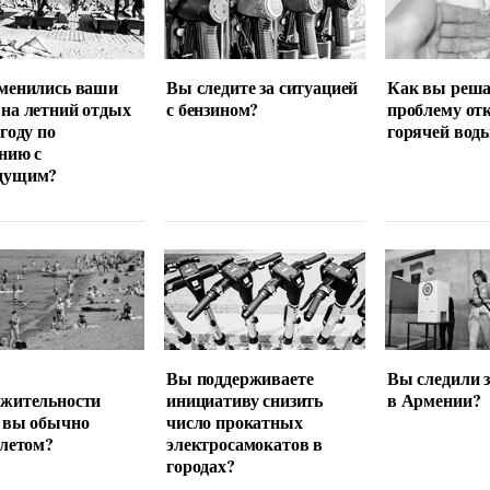
менились ваши
Вы следите за ситуацией
Как вы реша
на летний отдых
с бензином?
проблему от
 году по
горячей вод
нию с
дущим?
Вы поддерживаете
Вы следили 
лжительности
инициативу снизить
в Армении?
 вы обычно
число прокатных
 летом?
электросамокатов в
городах?