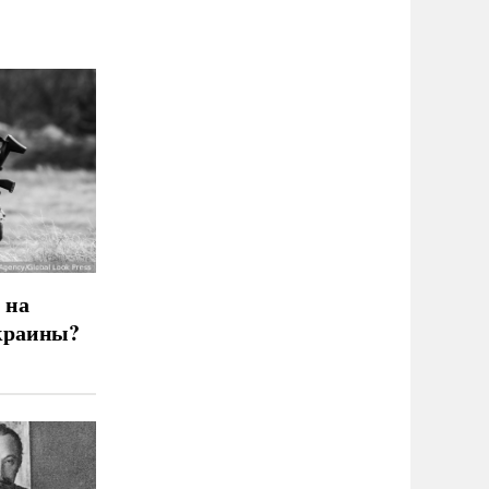
 на
краины?