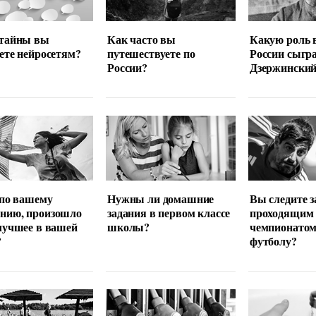
 тайны вы
Как часто вы
Какую роль 
ете нейросетям?
путешествуете по
России сыгр
России?
Дзержински
 по вашему
Нужны ли домашние
Вы следите з
нию, произошло
задания в первом классе
проходящим
лучшее в вашей
школы?
чемпионатом
?
футболу?