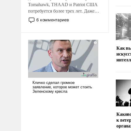
Tomahawk, THAAD и Patriot США
потребуется более трех лет. Даже
небольшая война с Ираном
6 комментариев
опустошила американские
арсеналы. Сложившаяся ситуация
означает многолетний период
уязвимости США, например, перед
Как вы
Китаем.
искус
интел
Каков
к вете
органа