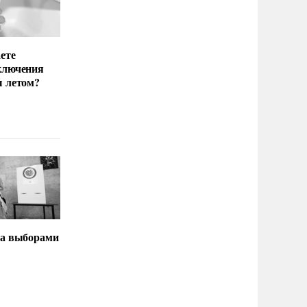
ете
ключения
ы летом?
за выборами