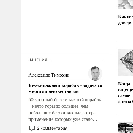
Какие
доверя
МНЕНИЯ
Александр Тимохин
Когда,
Безэкипажный корабль – задача со
ощуще
многими неизвестными
самое 
500-тонный безэкипажный корабль
жизни
– нечто гораздо большее, чем
небольшие безэкипажные катера,
применение которых уже стало
обыденностью. Задача по созданию
2 комментария
такого корабля очень сложна и