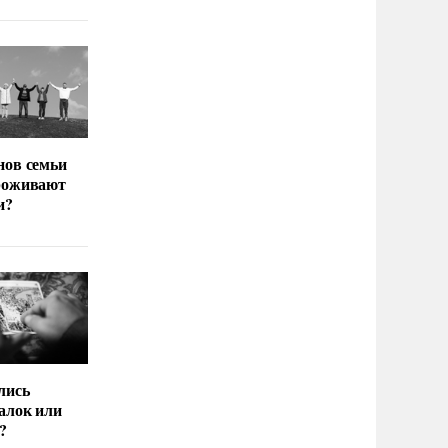
нов семьи
роживают
и?
лись
алок или
?