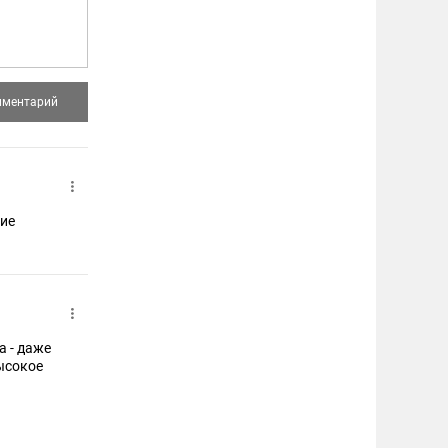
ние
а - даже
ысокое