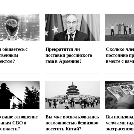
 общаетесь с
Прекратятся ли
Сколько чле
ственным
поставки российского
постоянно п
лектом?
газа в Армению?
вместе с вам
о ваше отношение
Вы уже воспользовались
Вы пользова
ранам СВО в
возможностью безвизово
услугами гад
х власти?
посетить Китай?
экстрасенсов