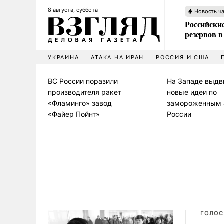
8 августа, суббота
Новость ч
Российские
резервов в
УКРАИНА
АТАКА НА ИРАН
РОССИЯ И США
ВС России поразили
На Западе выдв
производителя ракет
новые идеи по
«Фламинго» завод
замороженным 
«Файер Пойнт»
России
ГОЛОС