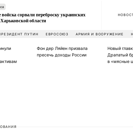
аса
 войска сорвали переброску украинских
НОВОС
 Харьковской области
ПРЕЗИДЕНТ ПУТИН
ЕВРОСОЮЗ
АРМИЯ И ВООРУЖЕНИЕ
инули
Фон дер Ляйен призвала
Новый глав
пресечь доходы России
Драпатый б
активам
в «мясные 
ОВАНИЯ