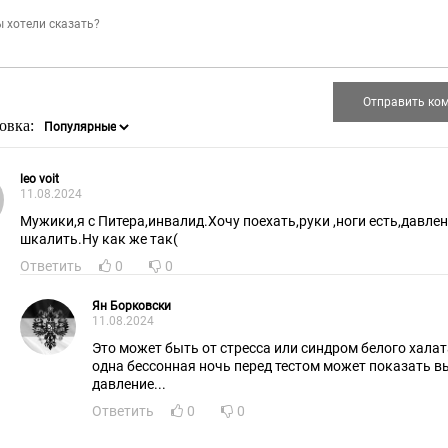
овка:
leo voit
11.08.2024
Мужики,я с Питера,инвалид.Хочу поехать,руки ,ноги есть,давле
шкалить.Ну как же так(
Ответить
0
0
Ян Борковски
11.08.2024
Это может быть от стресса или синдром белого халат
одна бессонная ночь перед тестом может показать в
давление...
Ответить
0
0