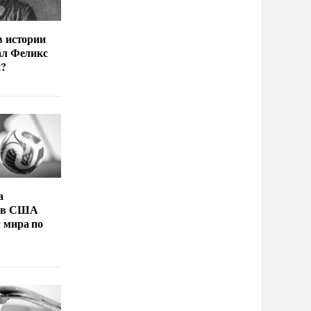
в истории
ал Феликс
й?
а
 в США
 мира по