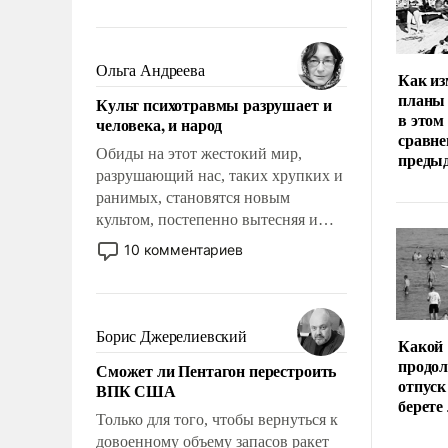
амбициозна. Однако и ее
реализация радикально поднимет
наши боевые возможности.
Ольга Андреева
Как из
планы 
Культ психотравмы разрушает и
в этом
человека, и народ
сравне
Обиды на этот жестокий мир,
преды
разрушающий нас, таких хрупких и
ранимых, становятся новым
культом, постепенно вытесняя и
отменяя традиционное требование к
10 комментариев
человеку – быть мужественным и
твердым под ударами судьбы, брать
на себя ответственность, помогать
слабым, идти вперед и
Борис Джерелиевский
Какой
адаптироваться.
продо
Сможет ли Пентагон перестроить
отпуск
ВПК США
берете
Только для того, чтобы вернуться к
довоенному объему запасов ракет