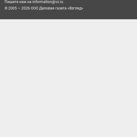
Пишите нам на
information@vz.ru
© 2005 — 2026 ООО Деловая газета «Взгляд»