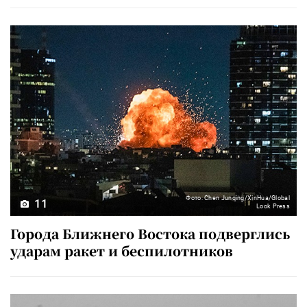
Фото: Chen Junqing/XinHua/Global
11
Look Press
Города Ближнего Востока подверглись
ударам ракет и беспилотников