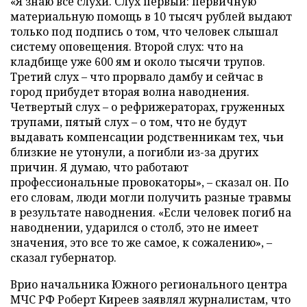
«Я знаю все слухи. Слух первый: первичную
материальную помощь в 10 тысяч рублей выдают
только под подпись о том, что человек слышал
систему оповещения. Второй слух: что на
кладбище уже 600 ям и около тысячи трупов.
Третий слух – что прорвало дамбу и сейчас в
город прибудет вторая волна наводнения.
Четвертый слух – о рефрижераторах, груженных
трупами, пятый слух – о том, что не будут
выдавать компенсации родственникам тех, чьи
близкие не утонули, а погибли из-за других
причин. Я думаю, что работают
профессиональные провокаторы», – сказал он. По
его словам, люди могли получить разные травмы
в результате наводнения. «Если человек погиб на
наводнении, ударился о столб, это не имеет
значения, это все то же самое, к сожалению», –
сказал губернатор.
Врио начальника Южного регионального центра
МЧС РФ Роберт Киреев заявлял журналистам, что