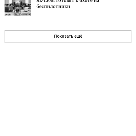
Як-130М готовят к охоте на
беспилотники
Показать ещё