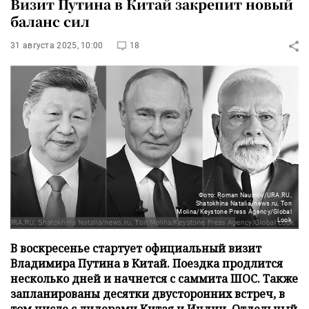
Визит Путина в Китай закрепит новый
баланс сил
31 августа 2025, 10:00
18
Фото: Roman Naumov/URA.RU,
Shatokhina Natalia/news.ru, Ton
Molina/Keystone Press Agency/Global
Look
В воскресенье стартует официальный визит
Владимира Путина в Китай. Поездка продлится
несколько дней и начнется с саммита ШОС. Также
запланированы десятки двусторонних встреч, в
том числе с лидерами Китая и Индии. Отдельный