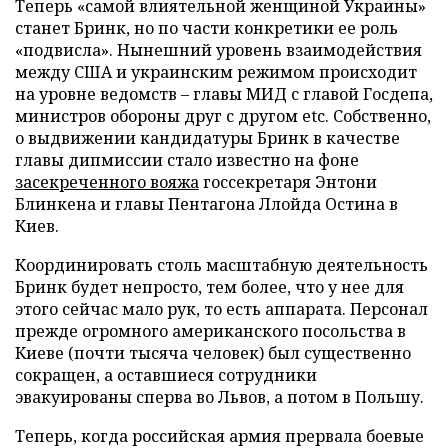
Теперь «самой влиятельной женщиной Украины»
станет Бринк, но по части конкретики ее роль
«подвисла». Нынешний уровень взаимодействия
между США и украинским режимом происходит
на уровне ведомств – главы МИД с главой Госдепа,
министров обороны друг с другом etc. Собственно,
о выдвижении кандидатуры Бринк в качестве
главы дипмиссии стало известно на фоне
засекреченного вояжа
госсекретаря Энтони
Блинкена и главы Пентагона Ллойда Остина в
Киев.
Координировать столь масштабную деятельность
Бринк будет непросто, тем более, что у нее для
этого сейчас мало рук, то есть аппарата. Персонал
прежде огромного американского посольства в
Киеве (почти тысяча человек) был существенно
сокращен, а оставшиеся сотрудники
эвакуированы сперва во Львов, а потом в Польшу.
Теперь, когда российская армия прервала боевые