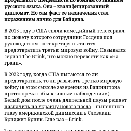
русского языка. Она – квалифицированный
дипломат. Но сам факт ее назначения стал
поражением лично для Байдена.
В 2015 году в США сняли комедийный телесериал,
по сюжету которого сотрудники Госдепа под
руководством госсекретаря пытаются
предотвратить третью мировую войну. Назывался
сериал The Brink, что можно перевести как «На
грани».
В 2022 году, когда США пытаются то ли
предотвратить, то ли развязать третью мировую
войну (в этом смысле заверения из Вашингтона
противоречат объективным наблюдениям),
Белый дом после очень длительной паузы решает
назначить на Украину нового посла
– нынешнюю
главу американской дипмиссии в Словакии
Бриджит Бринк. Еще раз – Brink.
Тех, кто сериал смотрел, это порадует, для всех