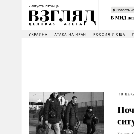
7 августа, пятница
Новость ч
В МИД наз
УКРАИНА
АТАКА НА ИРАН
РОССИЯ И США
18 ДЕК
Поч
сит