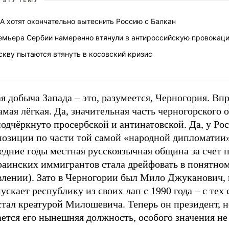
 ЭТУ ТЕМУ
 хотят окончательно вытеснить Россию с Балкан
емьера Сербии намеренно втянули в антироссийскую провокац
кву пытаются втянуть в косовский кризис
я добыча Запада – это, разумеется, Черногория. Вп
амая лёгкая. Да, значительная часть черногорского 
одчёркнуто просербской и антинатовской. Да, у Ро
позиции по части той самой «народной дипломатии»
едние годы местная русскоязычная община за счет 
раинских иммигрантов стала дрейфовать в понятно
влении). Зато в Черногории был Мило Джуканович,
ускает республику из своих лап с 1990 года – с тех
стал креатурой Милошевича. Теперь он президент, н
ется его нынешняя должность, особого значения не