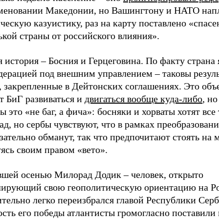
меновании Македонии, но Вашингтону и НАТО напл
ескую казуистику, раз на карту поставлено «спасе
кой страны от российского влияния».
 история – Босния и Герцеговина. По факту страна 
дерацией под внешним управлением – таковы резул
, закрепленные в Дейтонских соглашениях. Это объ
т БиГ развиваться и
двигаться вообще куда-либо
, но
 это «не баг, а фича»: босняки и хорваты хотят все 
ад, но сербы чувствуют, что в рамках преобразован
зательно обманут, так что предпочитают стоять на м
ясь своим правом «вето».
шей осенью Милорад Додик – человек, открыто
лирующий свою геополитическую ориентацию на Р
тельно легко переизбрался главой Республики Серб
сть его победы атлантисты громогласно поставили 