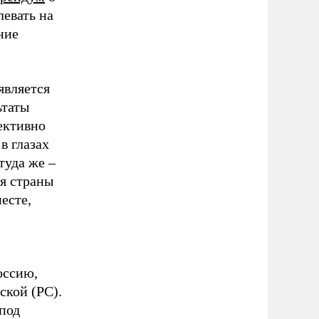
евать на
ние
является
ьтаты
ективно
 в глазах
туда же –
ия страны
есте,
оссию,
ской (РС).
под