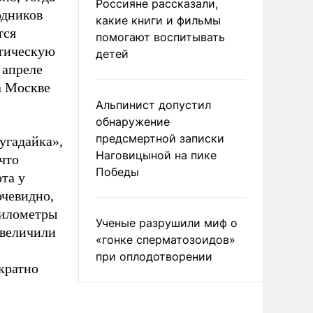
Россияне рассказали,
одников
какие книги и фильмы
тся
помогают воспитывать
итическую
детей
 апреле
а Москве
Альпинист допустил
обнаружение
предсмертной записки
угадайка»,
Наговицыной на пике
что
Победы
та у
очевидно,
километры
Ученые разрушили миф о
увеличили
«гонке сперматозоидов»
при оплодотворении
ократно