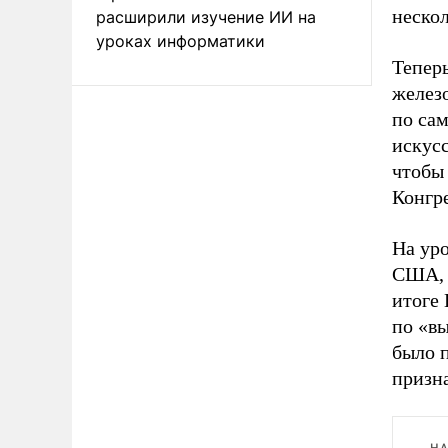
неско
расширили изучение ИИ на
уроках информатики
Теперь
желез
по сам
искус
чтобы 
Конгр
На уро
США, т
итоге
по «в
было п
призн