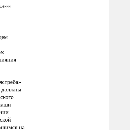
щем
е:
лияния
ястреба»
е должны
рского
 наши
ении
йской
ащимся на