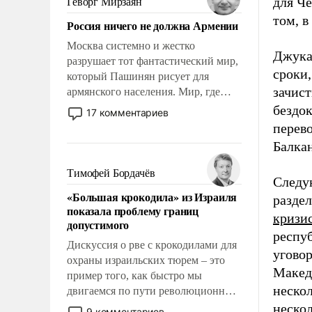
для Че
Геворг Мирзаян
Китаем.
том, в
Россия ничего не должна Армении
Москва системно и жестко
Джука
разрушает тот фантастический мир,
сроки,
который Пашинян рисует для
зачис
армянского населения. Мир, где
политические прожекты будут
бездо
17 комментариев
безусловно оплачиваться за счет
перево
российских налогоплательщиков и
Балка
где Еревану за свои поступки не
нужно отвечать.
Тимофей Бордачёв
Следу
«Большая крокодила» из Израиля
разде
показала проблему границ
кризи
допустимого
респу
Дискуссия о рве с крокодилами для
угово
охраны израильских тюрем – это
Македо
пример того, как быстро мы
нескол
двигаемся по пути революционных
изменений. То, что несколько лет
нескол
9 комментариев