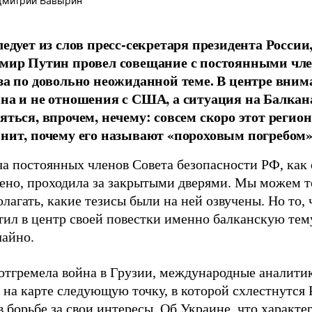
митрий Бавырин
ледует из слов пресс-секретаря президента России
мир Путин провел совещание с постоянными чл
за по довольно неожиданной теме. В центре вним
на и не отношения с США, а ситуация на Балкан
яться, впрочем, нечему: совсем скоро этот регион
нит, почему его называют «пороховым погребом»
а постоянных членов Совета безопасности РФ, как 
ено, проходила за закрытыми дверями. Мы можем т
лагать, какие тезисы были на ней озвучены. Но то, 
тил в центр своей повестки именно балканскую тем
чайно.
 отгремела война в Грузии, международные аналити
 на карте следующую точку, в которой схлестнутся 
борьбе за свои интересы. Об Украине, что характер