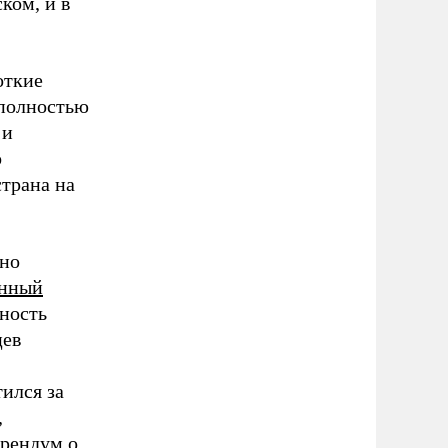
ком, и в
откие
 полностью
 и
о
страна на
жно
енный
ность
цев
ился за
,
ерендум
о