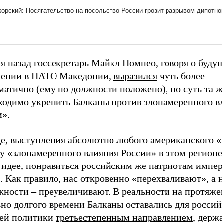
я назад госсекретарь Майкл Помпео, говоря о буду
лении в НАТО Македонии,
выразился
чуть более
атично (ему по должности положено), но суть та ж
ходимо укрепить Балканы против злонамеренного в
и».
е, выступления абсолютно любого американского «
му «злонамеренного влияния России» в этом регион
о идее, понравиться российским же патриотам импе
. Как правило, нас откровенно «перехваливают», а
жности – преувеличивают. В реальности на протяж
ьно долгого времени Балканы оставались для росси
ей политики
третьестепенным направлением
, держ