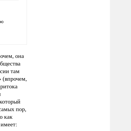
ию
рочем, она
общества
ссии там
 (впрочем,
притока
м
 который
 самых пор,
о как
 имеет: