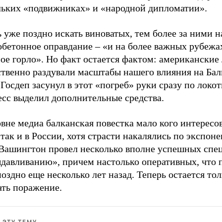
льких «подвижниках» и «народной дипломатии».
 уже поздно искать виноватых, тем более за ними н
обетонное оправдание – «и на более важных рубежа
ое горло». Но факт остается фактом: американские
ственно раздували масштабы нашего влияния на Бал
Госдеп засунул в этот «погреб» руки сразу по локоть
есс выделил дополнительные средства.
вне медиа балканская повестка мало кого интересов
ак и в России, хотя страсти накалялись по экспоне
 Вашингтон провел несколько вполне успешных спе
ыдавливанию», причем настолько оперативных, что 
оздно еще несколько лет назад. Теперь остается тол
ать поражение.