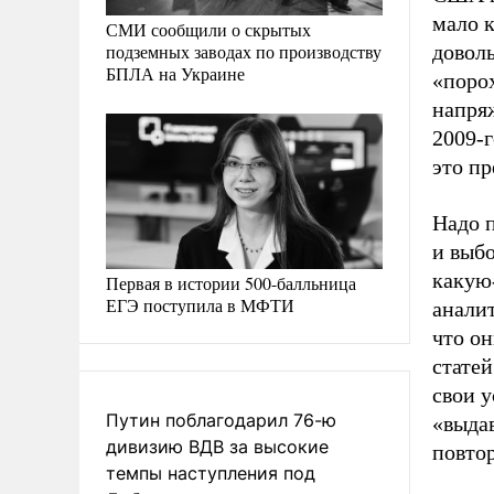
мало 
СМИ сообщили о скрытых
подземных заводах по производству
довол
БПЛА на Украине
«поро
напряж
2009-
это пр
Надо п
и выбо
какую-
Первая в истории 500-балльница
ЕГЭ поступила в МФТИ
аналит
что о
стате
свои 
Путин поблагодарил 76-ю
«выдав
дивизию ВДВ за высокие
повто
темпы наступления под