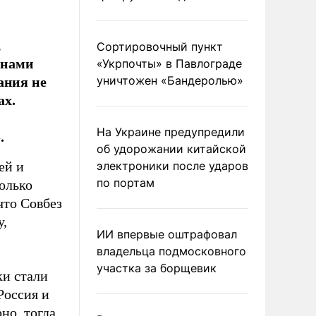
,
Сортировочный пункт
енами
«Укрпочты» в Павлограде
ания не
уничтожен «Бандеролью»
ах.
На Украине предупредили
.
об удорожании китайской
ей и
электроники после ударов
по портам
олько
что Совбез
у,
ИИ впервые оштрафовал
владельца подмосковного
участка за борщевик
ки стали
Россия и
но, тогда