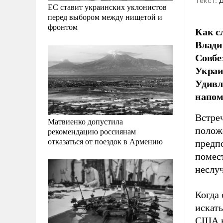
Tекст:
Д
ЕС ставит украинских уклонистов
перед выбором между нищетой и
фронтом
Как с
Влади
Совбе
Украи
Удивл
напом
Встреч
Матвиенко допустила
полож
рекомендацию россиянам
отказаться от поездок в Армению
предпо
помес
неслу
Когда
искать
США в 