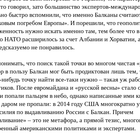
кто говорил, зато большинство экспертов-междунар
ьно быстро вспомнили, что именно Балканы считаю
ховым погребом Европы». И порешили, что геопол
енность нужно искать именно там, тем более что в
го НАТО расширилось за счет Албании и Хорватии, 
едсказуемо не понравилось.
онимать, что поиск такой точки во многом чистая «
р в пользу Балкан мог быть продиктован лишь тем, 
нибудь точку найти все-таки нужно – такая уж рабо
иков. После евромайдана и «русской весны» стало 
ни попали пальцем в небо, однако написанные ими 
й даром не пропали: в 2014 году США многократно 
усилия по выдавливанию России с Балкан. Причем
ливание» – это не метафора, а прямой тезис, мног
ренный американскими политиками и экспертами.