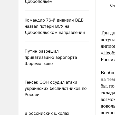
Добропольем
Командир 76-й дивизии ВДВ
назвал потери ВСУ на
Добропольском направлении
Три дн
вступ
диплом
Путин разрешил
«Необ
приватизацию аэропорта
Росси
Шереметьево
Вообщ
на те
Генсек ООН осудил атаки
бы, п
украинских беспилотников по
склада
России
возмо
довол
внешн
В российских школах