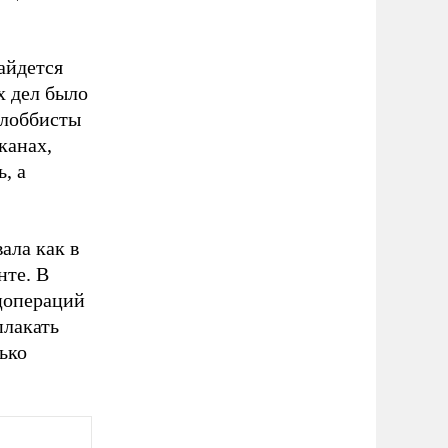
айдется
х дел было
 лоббисты
канах,
, а
ала как в
нте. В
цопераций
плакать
ько