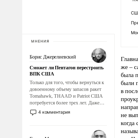
НА
США
Пр
Мос
МНЕНИЯ
Борис Джерелиевский
Главна
же – с
Сможет ли Пентагон перестроить
ВПК США
была п
были 
Только для того, чтобы вернуться к
довоенному объему запасов ракет
в посл
Tomahawk, THAAD и Patriot США
проук
потребуется более трех лет. Даже
напра
небольшая война с Ираном
4 комментария
не вып
опустошила американские
когда 
арсеналы. Сложившаяся ситуация
означает многолетний период
называ
уязвимости США, например, перед