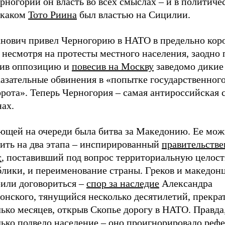
рногории он власть во всех смыслах – и в политичес
 каком
Тото Риина
был властью на Сицилии.
нович привел Черногорию в НАТО в предельно кор
 несмотря на протесты местного населения, заодно
тив оппозицию и
повесив на Москву
заведомо дикие
казательные обвинения в «попытке государственног
рота». Теперь Черногория – самая антироссийская 
нах.
ющей на очереди была битва за Македонию. Ее мо
лить на два этапа – инспирированный
правительств
с
, поставивший под вопрос территориальную целост
блики, и переименование страны. Греков и македон
рили договориться –
спор за наследие
Александра
нского, тянущийся несколько десятилетий, прекрат
ько месяцев, открыв Скопье дорогу в НАТО. Правда
ько подвело население – оно
проигнорировало реф