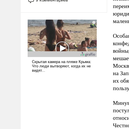
назад было образом для
переи
псевдонаучной фантастики, стало
юридич
всерьез обсуждаемой идеей.
малень
Особая
конфе
войны
мешае
Москвы
на Зап
их обя
пользу
Минув
посту
относи
Честно