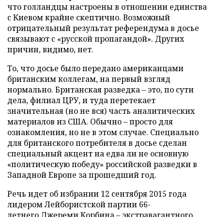
что голландцы настроены в отношении единства
с Киевом крайне скептично. Возможный
отрицательный результат референдума в досье
связывают с «русской пропагандой». Других
причин, видимо, нет.
То, что досье было передано американцами
британским коллегам, на первый взгляд
нормально. Британская разведка – это, по сути
дела, филиал ЦРУ, и туда перетекает
значительная (но не вся) часть аналитических
материалов из США. Обычно – просто для
ознакомления, но не в этом случае. Специально
для британского потребителя в досье сделан
специальный акцент на едва ли не основную
«политическую победу» российской разведки в
Западной Европе за прошедший год.
Речь идет об избрании 12 сентября 2015 года
лидером Лейбористской партии 66-
летнего
Джереми Корбина
– экстравагантного