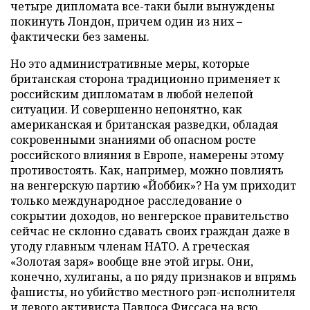
четыре дипломата все-таки были вынуждены
покинуть Лондон, причем один из них –
фактически без замены.
Но это административные меры, которые
британская сторона традиционно применяет к
российским дипломатам в любой нелепой
ситуации. И совершенно непонятно, как
американская и британская разведки, обладая
сокровенными знаниями об опасном росте
российского влияния в Европе, намерены этому
противостоять. Как, например, можно повлиять
на венгерскую партию «Йоббик»? На ум приходит
только международное расследование о
сокрытии доходов, но венгерское правительство
сейчас не склонно сдавать своих граждан даже в
угоду главным членам НАТО. А греческая
«Золотая заря» вообще вне этой игры. Они,
конечно, хулиганы, а по ряду признаков и впрямь
фашисты, но убийство местного рэп-исполнителя
и левого активиста Павлоса Фиссаса на всю