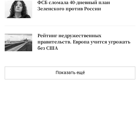
ФСБ сломала 40-дневный план
Зеленского против России
Рейтинг недружественных
правительств. Европа учится угрожать
без США
Показать ещё