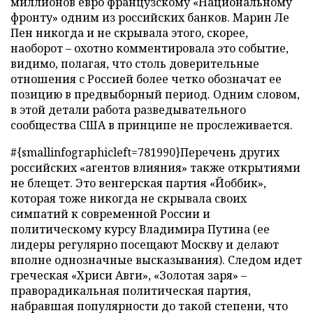
миллионов евро французскому «Национальному
фронту» одним из российских банков. Марин Ле
Пен никогда и не скрывала этого, скорее,
наоборот – охотно комментировала это событие,
видимо, полагая, что столь доверительные
отношения с Россией более четко обозначат ее
позицию в предвыборный период. Одним словом,
в этой детали работа разведывательного
сообщества США в принципе не прослеживается.
#{smallinfographicleft=781990}Перечень других
российских «агентов влияния» также открытиями
не блещет. Это венгерская партия «Йоббик»,
которая тоже никогда не скрывала своих
симпатий к современной России и
политическому курсу Владимира Путина (ее
лидеры регулярно посещают Москву и делают
вполне однозначные высказывания). Следом идет
греческая «Хриси Авги», «Золотая заря» –
праворадикальная политическая партия,
набравшая популярности до такой степени, что