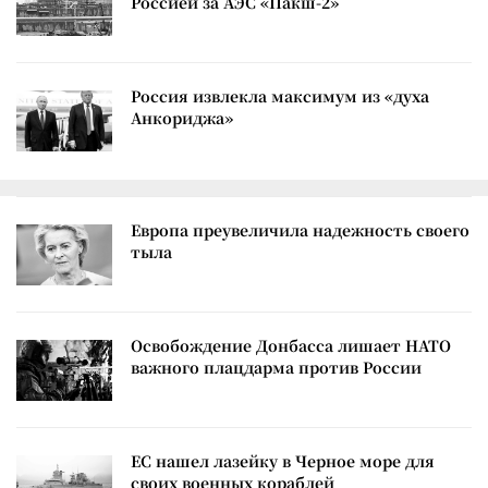
Россией за АЭС «Пакш-2»
Россия извлекла максимум из «духа
Анкориджа»
Европа преувеличила надежность своего
тыла
Освобождение Донбасса лишает НАТО
важного плацдарма против России
ЕС нашел лазейку в Черное море для
своих военных кораблей