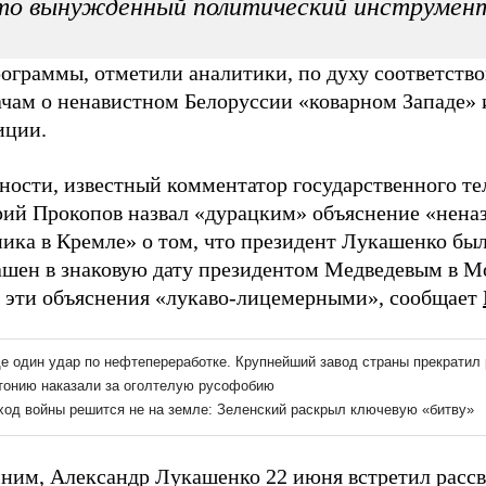
то вынужденный политический инструмен
ограммы, отметили аналитики, по духу соответство
ачам о ненавистном Белоруссии «коварном Западе» 
иции.
ности, известный комментатор государственного те
ий Прокопов назвал «дурацким» объяснение «нена
ника в Кремле» о том, что президент Лукашенко бы
ашен в знаковую дату президентом Медведевым в Мо
л эти объяснения «лукаво-лицемерными», сообщает
ним, Александр Лукашенко 22 июня встретил рассв