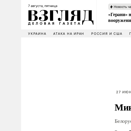
7 августа, пятница
Новость ч
«Герани» н
вооружени
УКРАИНА
АТАКА НА ИРАН
РОССИЯ И США
27 ИЮН
Мин
Белору