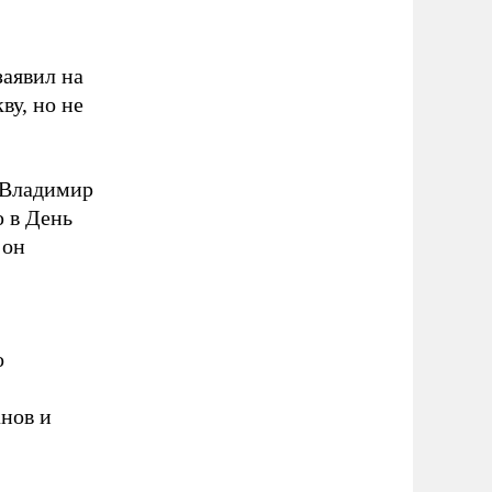
аявил на
ву, но не
 Владимир
 в День
 он
о
нов и