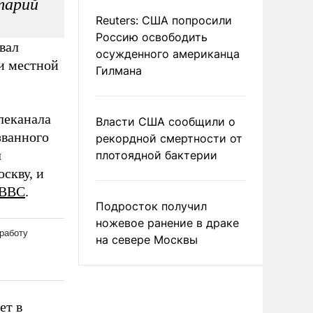
тарий
Reuters: США попросили
Россию освободить
вал
осужденного американца
и местной
Гилмана
леканала
Власти США сообщили о
званного
рекордной смертности от
л
плотоядной бактерии
скву, и
ВВС
.
Подросток получил
ножевое ранение в драке
на севере Москвы
ет в