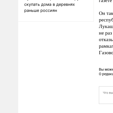
газет
скупать дома в деревнях
раньше россиян
Он так
респуб
Лукаше
не раз
отказы
рамка
Газово
Вы може
О редак