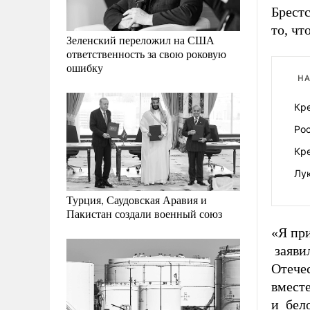
Брестс
то, чт
Зеленский переложил на США
ответственность за свою роковую
ошибку
НА
Кре
Рос
Кре
Лу
Турция, Саудовская Аравия и
Пакистан создали военный союз
«Я при
заяви
Отечес
вместе
и бело