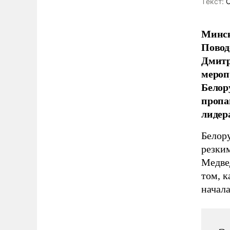
Tекст:
О
Минск
Повод
Дмитр
мероп
Белор
пропа
лидер
Белору
резки
Медве
том, 
начал