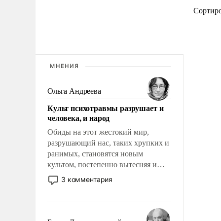
Сортир
МНЕНИЯ
Ольга Андреева
Культ психотравмы разрушает и
человека, и народ
Обиды на этот жестокий мир,
разрушающий нас, таких хрупких и
ранимых, становятся новым
культом, постепенно вытесняя и
отменяя традиционное требование к
3 комментария
человеку – быть мужественным и
твердым под ударами судьбы, брать
на себя ответственность, помогать
слабым, идти вперед и