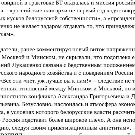
овидной в трактовке БТ оказалась и миссия россий
а – «российские олигархи не первый год ходят вокр
х кусков белорусской собственности», а «президен
нко не желает задаром отдавать то, что принадлеж
усам».
датели, ранее комментируя новый виток напряжен
 Москвой и Минском, не скрывали, что подоплека 
аний Лукашенко связана с бедственным положение
сского народного хозяйства и с поведением России
«Все эти «нет, уж лучше вы к нам!» – следствие не 
ренных отношений между Минском и Москвой, но 
чностного конфликта Александра Григорьевича и 
ьевича. Безусловно, наслоилась и атмосфера эконо
а, в условиях которого белорусские власти рассчит
о Россия подставит более широкое плечо. А она исп
цию, следуя своим приватизационным аппетитам»,