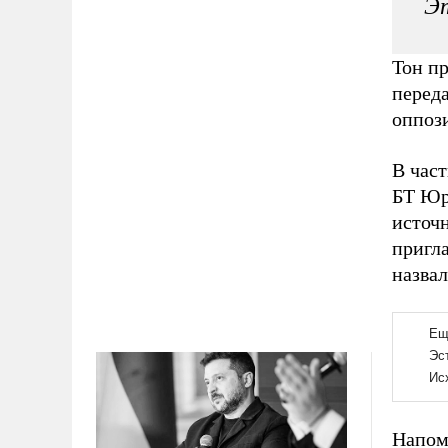
Э
Тон пр
перед
оппоз
В част
БТ Юр
источ
пригл
назва
Напом