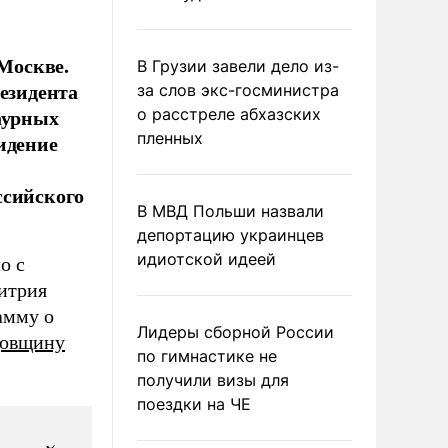
Москве.
В Грузии завели дело из-
резидента
за слов экс-госминистра
аурных
о расстреле абхазских
пленных
идение
ссийского
В МВД Польши назвали
депортацию украинцев
идиотской идеей
о с
итрия
амму о
Лидеры сборной России
одовщину
по гимнастике не
получили визы для
поездки на ЧЕ