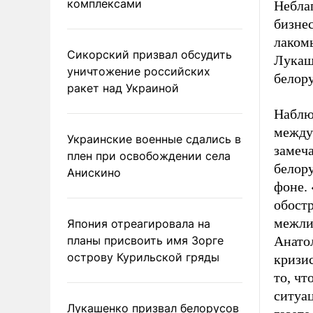
комплексами
Неблаг
бизнес
лакомы
Сикорский призвал обсудить
Лукаше
уничтожение российских
белор
ракет над Украиной
Наблю
между
Украинские военные сдались в
замеч
плен при освобождении села
белору
Анискино
фоне. 
обост
межли
Япония отреагировала на
планы присвоить имя Зорге
Анатол
острову Курильской гряды
кризис
то, чт
ситуа
Лукашенко призвал белорусов