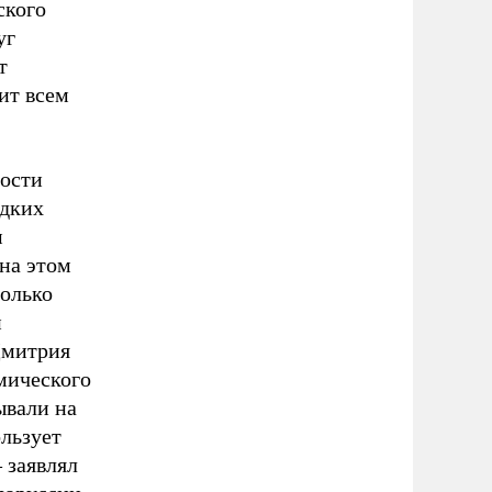
ского
уг
т
ит всем
ности
едких
м
 на этом
только
и
Дмитрия
мического
ывали на
ользует
–
заявлял