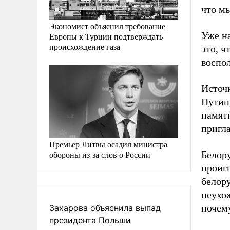
что мы
Экономист объяснил требование
Уже н
Европы к Турции подтверждать
происхождение газа
это, ч
воспо
Источ
Путин
памяти
пригла
Премьер Литвы осадил министра
обороны из-за слов о России
Белору
проиг
белору
неухо
почем
Захарова объяснила выпад
президента Польши