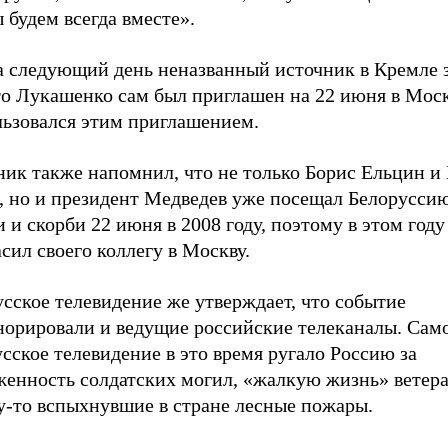
 будем всегда вместе».
а следующий день неназванный источник в Кремле з
то Лукашенко сам был приглашен на 22 июня в Моск
льзовался этим приглашением.
ник также напомнил, что не только Борис Ельцин и
, но и президент Медведев уже посещал Белоруссию
 и скорби 22 июня в 2008 году, поэтому в этом году
сил своего коллегу в Москву.
сское телевидение же утверждает, что событие
норировали и ведущие российские телеканалы. Сам
сское телевидение в это время ругало Россию за
женность солдатских могил, «жалкую жизнь» ветера
у-то вспыхнувшие в стране лесные пожары.