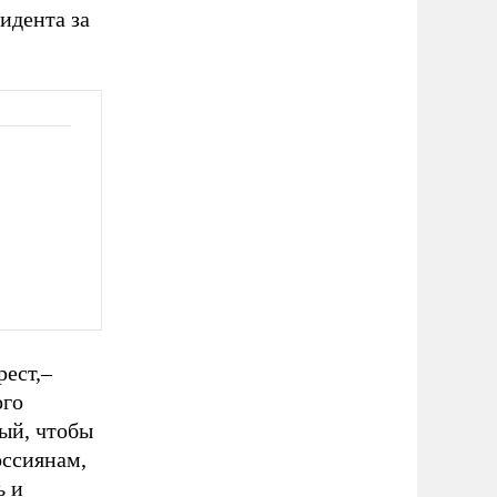
идента за
рест,–
ого
ый, чтобы
оссиянам,
ь и