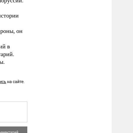
лоруссии.
истории
ороны, он
ий в
арий.
ы.
ись
на сайте.