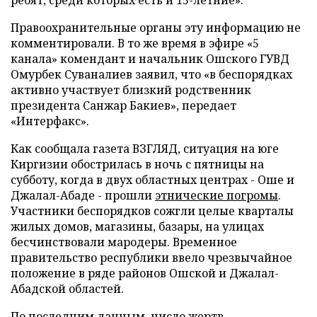
ребят, среди которых есть и 15-летние».
Правоохранительные органы эту информацию не
комментировали. В то же время в эфире «5
канала» комендант и начальник Ошского ГУВД
Омурбек Суваналиев заявил, что «в беспорядках
активно участвует близкий родственник
президента Санжар Бакиев», передает
«Интерфакс».
Как сообщала газета ВЗГЛЯД, ситуация на юге
Киргизии обострилась в ночь с пятницы на
субботу, когда в двух областных центрах - Оше и
Джалал-Абаде - прошли
этнические погромы
.
Участники беспорядков сожгли целые кварталы
жилых домов, магазины, базары, на улицах
бесчинствовали мародеры. Временное
правительство республики ввело чрезвычайное
положение в ряде районов Ошской и Джалал-
Абадской областей.
По последним данным, число жертв