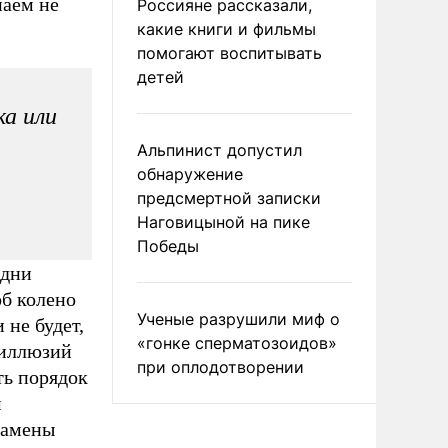
наем не
Россияне рассказали,
какие книги и фильмы
помогают воспитывать
детей
ка или
Альпинист допустил
обнаружение
предсмертной записки
Наговицыной на пике
Победы
Одни
б колено
Ученые разрушили миф о
 не будет,
«гонке сперматозоидов»
 иллюзий
при оплодотворении
ть порядок
м
замены