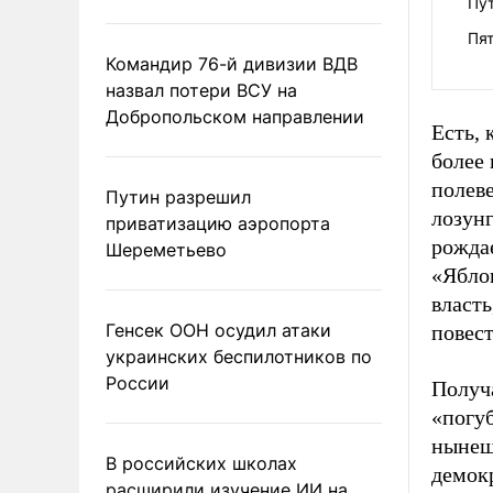
Пут
Пят
Командир 76-й дивизии ВДВ
назвал потери ВСУ на
Добропольском направлении
Есть,
более
полев
Путин разрешил
лозун
приватизацию аэропорта
рождае
Шереметьево
«Яблок
власть
Генсек ООН осудил атаки
повест
украинских беспилотников по
России
Получа
«погу
нынеш
В российских школах
демокр
расширили изучение ИИ на