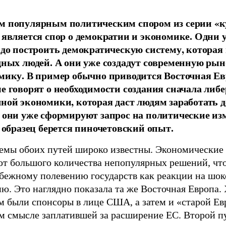
 популярным политическим спором из серии «к
 является спор о демократии и экономике. Одни 
адо построить демократическую систему, которая
дных людей. А они уже создадут современную ры
мику. В пример обычно приводится Восточная Ев
е говорят о необходимости создания сначала либ
ной экономики, которая даст людям заработать де
 они уже сформируют запрос на политические из
а образец берется пиночетовский опыт.
емы обоих путей широко известны. Экономические
ют большого количества непопулярных решений, чт
збежному полевению государств как реакции на шо
ю. Это наглядно показала та же Восточная Европа.
м были спонсоры в лице США, а затем и «старой Ев
м смысле заплатившей за расширение ЕС. Второй п