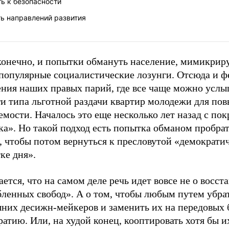
ь к безопасности
ь направлений развития
 конечно, и попытки обмануть население, мимикрир
 популярные социалистические лозунги. Отсюда и 
ения наших правых парий, где все чаще можно услы
ги типа льготной раздачи квартир молодежи для по
мости. Началось это еще несколько лет назад с по
а». Но такой подход есть попытка обманом пробрат
, чтобы потом вернуться к пресловутой «демократи
ке дня».
ется, что на самом деле речь идет вовсе не о восст
бленных свобод». А о том, чтобы любым путем убра
них десижн-мейкеров и заменить их на передовых 
атию. Или, на худой конец, кооптировать хотя бы их