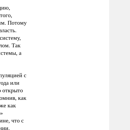
цию,
того,
им. Потому
власть.
систему,
лом. Так
истемы, а
.
пуляцией с
года или
о открыто
помнив, как
же как
т»
не, что с
нии.