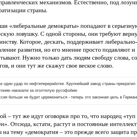
правленческих механизмов. Естественно, под лозун
ратизации страны.
аши «либеральные демократы» попадают в серьезну
скую ловушку. С одной стороны, они требуют верну
нству. Которое, дескать, поддерживает либерально
ление развития, но его мнение просто подавляют и
тывают. Нужно только дать людям свободу слова, с
ов, и они тут же скажут свое веское слово.
ой – тут же идут оговорки про то, что народец «туп
н». Отсюда, кстати, растут и постоянные интеллек
 на тему «демократия – это прежде всего защита пр