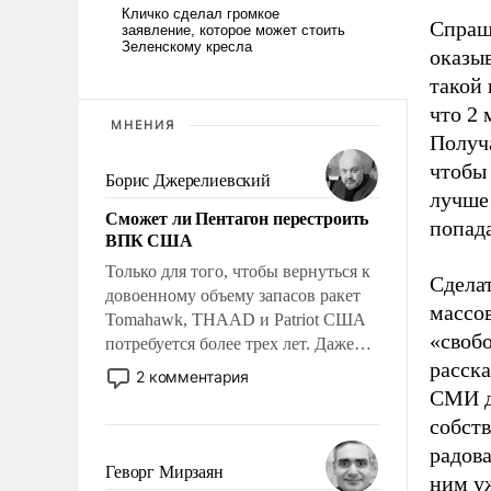
Спраши
оказыв
такой 
что 2 
МНЕНИЯ
Получ
чтобы 
Борис Джерелиевский
лучше 
Сможет ли Пентагон перестроить
попад
ВПК США
Только для того, чтобы вернуться к
Сдела
довоенному объему запасов ракет
массо
Tomahawk, THAAD и Patriot США
«свобо
потребуется более трех лет. Даже
расска
небольшая война с Ираном
2 комментария
опустошила американские
СМИ д
арсеналы. Сложившаяся ситуация
собст
означает многолетний период
радов
уязвимости США, например, перед
Геворг Мирзаян
ним у
Китаем.