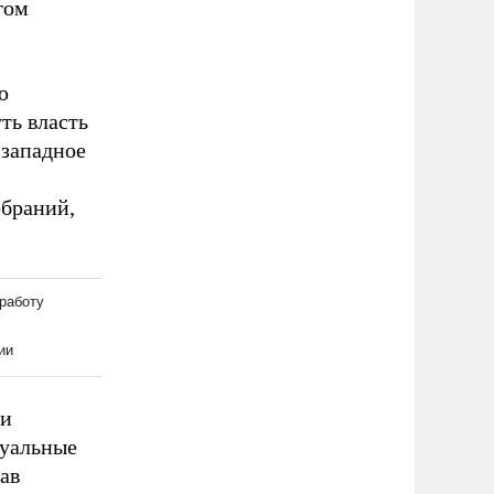
гом
ю
ть власть
-западное
обраний,
 и
туальные
ав