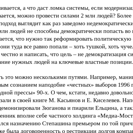
вается, а что даст ломка системы, если модерниза
ается, можно провести силами 2 млн людей? Более 
подход выглядит как раз заведомо недемократическ
млн людей не способны демократически попасть во 
ается, что нужно так реформировать политическую 
они туда все равно попали – хоть тушкой, хоть чуче
честно и написать, что цель – не демократизация с
ание нужных людей на ключевые властные позиции
ть это можно несколькими путями. Например, мани
вым сознанием наподобие «честных» выборов 1996 
дной прессы» 90-х. О чем, кстати, недавно довольн
зали в своей книге М. Касьянов и Е. Киселевев. На
емонизировали Зюганова и пиарили Ельцина, а так
венник вполне себе частного холдинга «Медиа-Мос
ался назначению Степашина премьером по той причи
же была договоренность о рестрикции долгов компа