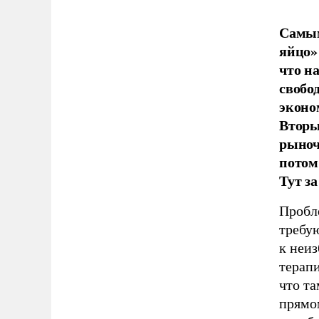
Самым
яйцо»
что н
свобо
эконо
Вторы
рыноч
потом
Тут з
Пробл
требу
к неи
терапи
что та
прямо