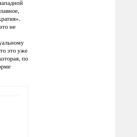
западной
лавное,
кратия».
это не
туальному
то это уже
которая, по
орме