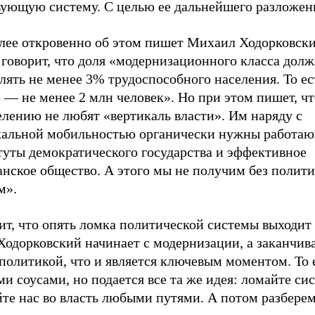
вующую систему. С целью ее дальнейшего разложен
лее откровенно об этом пишет Михаил Ходорковски
 говорит, что доля «модернизационного класса дол
лять не менее 3% трудоспособного населения. То е
 — не менее 2 млн человек». Но при этом пишет, чт
елению не любят «вертикаль власти». Им наряду с
кальной мобильностью органически нужны работа
туты демократического государства и эффективное
анское общество. А этого мы не получим без полит
м».
ит, что опять ломка политической системы выходит
Ходорковский начинает с модернизации, а заканчива
политикой, что и является ключевым моментом. То 
и соусами, но подается все та же идея: ломайте си
те нас во власть любыми путями. А потом разберем