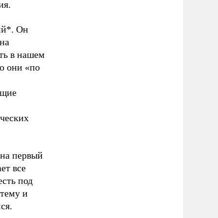
ия.
й*. Он
жна
сть в нашем
о они «по
ющие
ических
 на первый
ет все
есть под
стему и
ся.