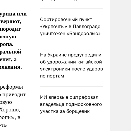
урица или
Сортировочный пункт
уверяют,
«Укрпочты» в Павлограде
 породит
уничтожен «Бандеролью»
ночную
ропа.
еральной
На Украине предупредили
нег, а
об удорожании китайской
менения.
электроники после ударов
по портам
 реформы
о приводит
ИИ впервые оштрафовал
ковую
владельца подмосковного
 Хорошо,
участка за борщевик
ропы», в
уть