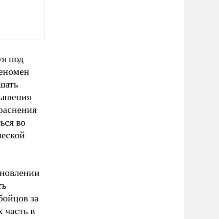
уя под
феномен
шать
вышения
краснения
ься во
ческой
ановлении
ть
бойцов за
 часть в