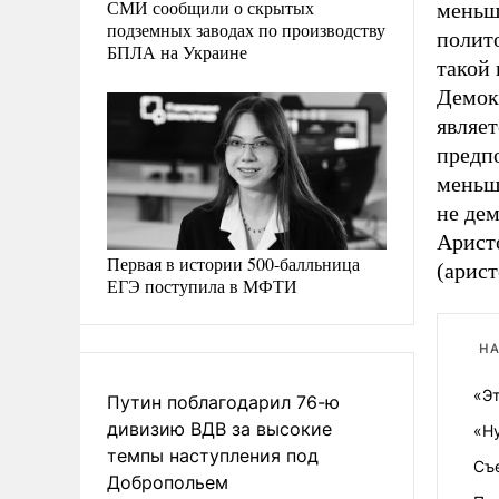
СМИ сообщили о скрытых
меньш
подземных заводах по производству
полито
БПЛА на Украине
такой
Демок
являет
предп
меньш
не дем
Арист
Первая в истории 500-балльница
(арист
ЕГЭ поступила в МФТИ
НА
«Э
Путин поблагодарил 76-ю
дивизию ВДВ за высокие
«Н
темпы наступления под
Съ
Добропольем