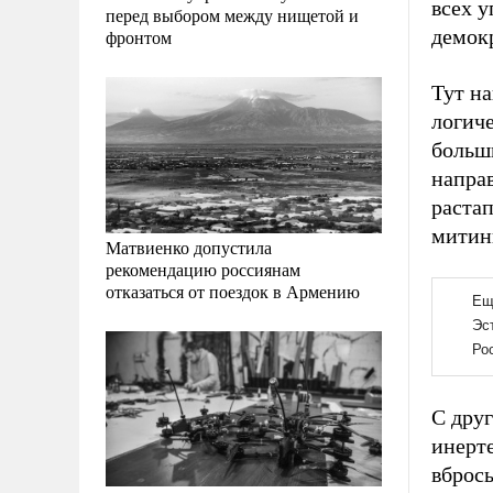
всех у
перед выбором между нищетой и
демок
фронтом
Тут н
логиче
больши
направ
растап
митинг
Матвиенко допустила
рекомендацию россиянам
отказаться от поездок в Армению
С друг
инерте
вбросы