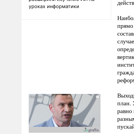
дейст
уроках информатики
Наибо
прямо
состав
случае
опред
верти
инсти
гражд
рефор
Выход
план. 
равно 
разным
пускай