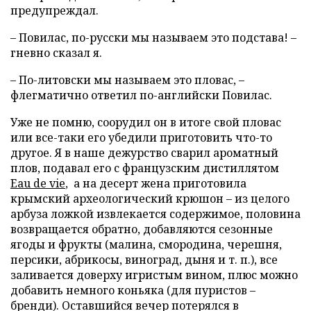
предупреждал.
– Повилас, по-русски мы называем это подстава! –
гневно сказал я.
– По-литовски мы называем это пловас, –
флегматично ответил по-английски Повилас.
Уже не помню, соорудил он в итоге свой пловас
или все-таки его убедили приготовить что-то
другое. Я в наше дежурство сварил ароматный
плов, подавал его с французским дистиллятом
Eau de vie
, а на десерт жена приготовила
крымский археологический крюшон – из целого
арбуза ложкой извлекается содержимое, половина
возвращается обратно, добавляются сезонные
ягоды и фрукты (малина, смородина, черешня,
персики, абрикосы, виноград, дыня и т. п.), все
заливается доверху игристым вином, плюс можно
добавить немного коньяка (для пуристов –
бренди). Оставшийся вечер потерялся в