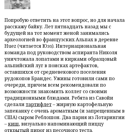
Попробую ответить на этот вопрос, но для начала
расскажу байку. Лет пятнадцать назад мы с
будущей на тот момент женой занимались
археологией во французских Альпах в деревне
Huez (читается Юэз). Интернациональная
команда под руководством аспиранта Николя
уничтожала лопатами и кирками образцовый
альпийский луг в поисках артефактов,
оставшихся от средневекового поселения
рудокопов Брандес. Ужины готовили сами по
очереди, причем всем рекомендовали по
возможности знакомить коллег со своими
традиционными блюдами. Ребята из Савойи
сделали
тартифлет
– жирную картофельную
запеканку с очень ароматным (и запрещенным в
США) сыром Реблошон. Два парня из Лотарингии
–
киш
, визуально напоминающий пиццу
открытый пирог из песочного теста.