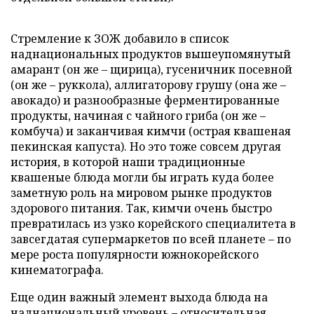
Стремление к ЗОЖ добавило в список
наднациональных продуктов вышеупомянутый
амарант (он же – щирица), гусеничник посевной
(он же – руккола), аллигаторову грушу (она же –
авокадо) и разнообразные ферментированные
продукты, начиная с чайного гриба (он же –
комбуча) и заканчивая кимчи (острая квашеная
пекинская капуста). Но это тоже совсем другая
история, в которой наши традиционные
квашеные блюда могли бы играть куда более
заметную роль на мировом рынке продуктов
здорового питания. Так, кимчи очень быстро
превратилась из узко корейского специалитета в
завсегдатая супермаркетов по всей планете – по
мере роста популярности южнокорейского
кинематографа.
Еще один важный элемент выхода блюда на
наднациональный уровень – относительная