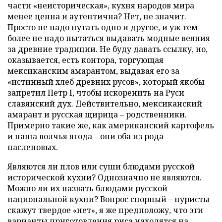
части «неисторическая», кухня народов мира
менее ценна и аутентична? Нет, не значит.
Просто не надо путать одно и другое, и уж тем
более не надо пытаться выдавать модные веяния
за древние традиции. Не буду давать ссылку, но,
оказывается, есть контора, торгующая
мексиканским амарантом, выдавая его за
«истинный хлеб древних русов», который якобы
запретил Петр I, чтобы искоренить на Руси
славянский дух. Действительно, мексиканский
амарант и русская щирица – родственники.
Примерно такие же, как американский картофель
и наша волчья ягода – они оба из рода
пасленовых.
Являются ли плов или суши блюдами русской
исторической кухни? Однозначно не являются.
Можно ли их назвать блюдами русской
национальной кухни? Вопрос спорный – пуристы
скажут твердое «нет», я же предположу, что эти
варианты приготовления риса находятся на