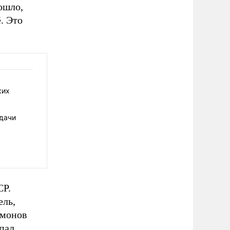
рошло,
. Это
ких
дачи
СР.
ель,
имонов
упал