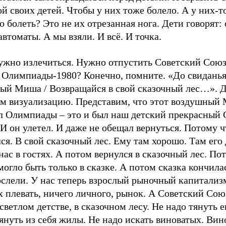
й своих детей. Чтобы у них тоже болело. А у них-то
 болеть? Это не их отрезанная нога. Дети говорят:
автоматы. А мы взяли. И всё. И точка.
ужно излечиться. Нужно отпустить Советский Сою
 Олимпиады-1980? Конечно, помните. «До свиданья
вый Миша / Возвращайся в свой сказочный лес…». 
ем визуализацию. Представим, что этот воздушный
л Олимпиады – это и был наш детский прекрасный 
И он улетел. И даже не обещал вернуться. Потому ч
ся. В свой сказочный лес. Ему там хорошо. Там его
нас в гостях. А потом вернулся в сказочный лес. По
могло быть только в сказке. А потом сказка кончил
ослели. У нас теперь взрослый рыночный капитализ
х плевать, ничего личного, рынок. А Советский Сою
 светлом детстве, в сказочном лесу. Не надо тянуть е
януть из себя жилы. Не надо искать виноватых. Вин