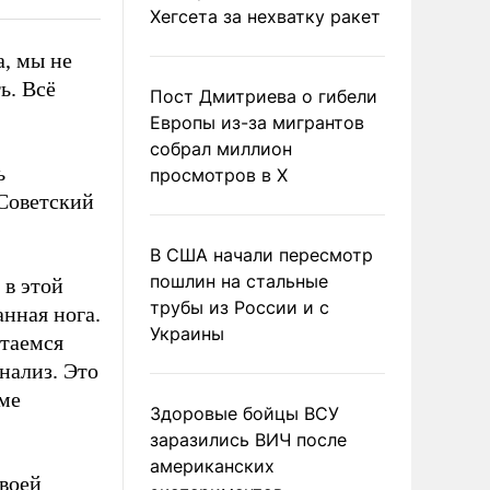
Хегсета за нехватку ракет
а, мы не
ь. Всё
Пост Дмитриева о гибели
Европы из-за мигрантов
собрал миллион
ь
просмотров в X
 Советский
В США начали пересмотр
пошлин на стальные
 в этой
трубы из России и с
анная нога.
Украины
таемся
нализ. Это
оме
Здоровые бойцы ВСУ
заразились ВИЧ после
американских
своей