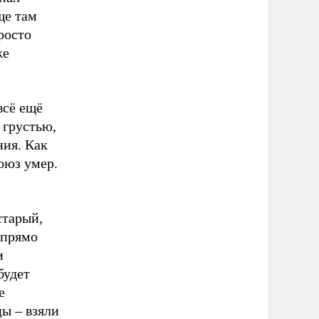
ще там
росто
же
всё ещё
 грустью,
ния. Как
оюз умер.
старый,
 прямо
и
будет
е
цы – взяли