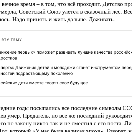
 вечное время – в том, что всё проходит. Детство п
мерла, Советский Союз улетел в сказочный лес. Всё
ось. Надо принять и жить дальше. Доживать.
 ЭТУ ТЕМУ
вижение первых» поможет развивать лучшие качества российс
дростков
сперты: Движение детей и молодежи станет инструментом пере
нностей подрастающему поколению
сийские дети вместе творят свое будущее
ледние годы посыпались все последние символы СС
ёв умер. Предатель, но всё же последний руководит
го по закону никто так и не сместил с его поста. Л
Тот, который «У нас была великая эпоха». Говорят, 