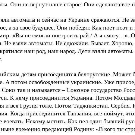
ты. Они не вернут наше старое. Они сделают свое н
яли автоматы и сейчас на Украине сражаются. Не з
е, а за свое будущее. Они победят. Как поет поэт и
мир: «Вы не смогли построить рай / А я смогу…». 
. Не взяли автоматы. Не сдюжили. Бывает. Хорошо, 
кратился наш род, наш народ. Дети взяли автоматы.
.
сийским детям присоединятся белорусские. Может 
не. А потом освобожденные украинские. Уже присое
 Союз так и называется – Союзное государство Рос
уси. К нему присоединится Украина. Потом Молдав
я и вся Грузия тоже. Потом Таджикистан. Сербия. 
ия. Когда присоединится Танзания, все поймут, что
е воевать. Некому мстить. Как пел один бывший ру
, ныне временно предающий Родину: «В кого ты стр