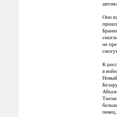
автома
Они вз
прошло
Брани
смогли
не пре
смогут
К рос
в вой
Новый
Белар
Абхази
Танзан
больш
певец