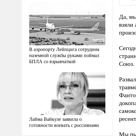
Да, мы
взяли 
произо
Сегодн
В аэропорту Лейпцига сотрудник
наземной службы руками поймал
стран
БПЛА со взрывчаткой
Союз.
Разва
травме
Фанто
докопа
самок
ресен
Лайма Вайкуле заявила о
готовности воевать с россиянами
Мы пы