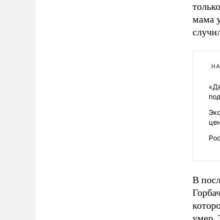
только
мама у
случил
НА
«Д
по
Эк
це
Рос
В пос
Горбач
которо
умер. 