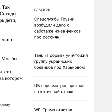
. Так
ГЛАВНОЕ
 Сигиды –
Спецслужбы Грузии
рь дети,
возбудили дело о
саботаже из-за фейков
про россиян
олению
Танк «Прорыв» уничтожил
. Мог бы
группу украинских
боевиков под Харьковом
итет и
на котором
ЦБ пересмотрел прогноз
по ключевой ставке
WP: Трамп отчитал