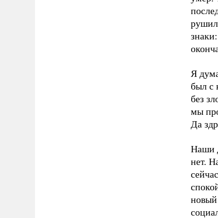
послед
рушило
знаки:
оконча
Я дума
был с 
без зл
мы пр
Да здр
Наши 
нет. 
сейчас
споко
новый 
социал