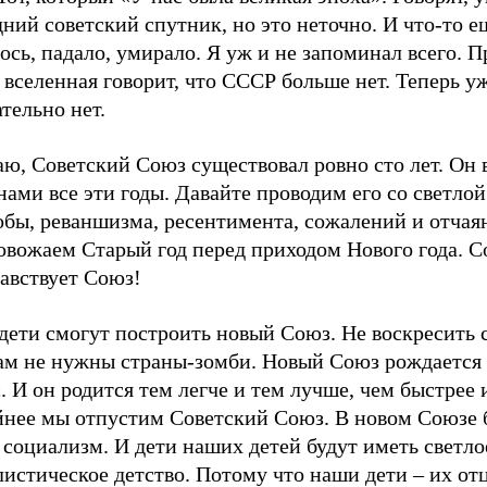
ний советский спутник, но это неточно. И что-то е
сь, падало, умирало. Я уж и не запоминал всего. П
 вселенная говорит, что СССР больше нет. Теперь у
тельно нет.
ю, Советский Союз существовал ровно сто лет. Он 
нами все эти годы. Давайте проводим его со светлой
обы, реваншизма, ресентимента, сожалений и отчая
овожаем Старый год перед приходом Нового года. С
авствует Союз!
дети смогут построить новый Союз. Не воскресить 
Нам не нужны страны-зомби. Новый Союз рождается
. И он родится тем легче и тем лучше, чем быстрее 
йнее мы отпустим Советский Союз. В новом Союзе 
социализм. И дети наших детей будут иметь светло
истическое детство. Потому что наши дети – их от