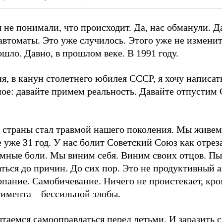
 не понимали, что происходит. Да, нас обманули. Д
автоматы. Это уже случилось. Этого уже не изменит
шло. Давно, в прошлом веке. В 1991 году.
я, в канун столетнего юбилея СССР, я хочу написат
ное: давайте примем реальность. Давайте отпустим
л страны стал травмой нашего поколения. Мы живем
 уже 31 год. У нас болит Советский Союз как отрез
мные боли. Мы виним себя. Виним своих отцов. Пы
ться до причин. До сих пор. Это не продуктивный а
опание. Самобичевание. Ничего не проистекает, кр
тимента – бессильной злобы.
таемся самооправдаться перед детьми. И заразить 