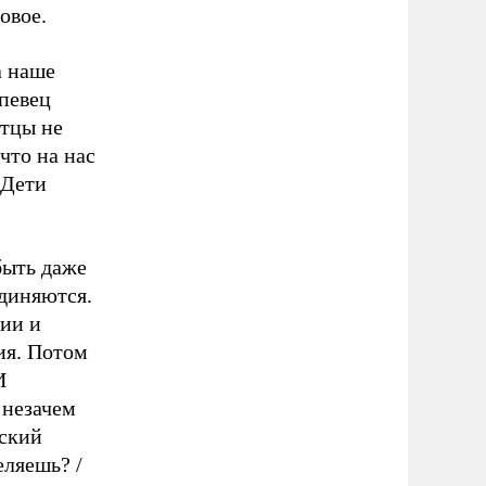
овое.
а наше
 певец
Отцы не
что на нас
 Дети
быть даже
диняются.
сии и
ия. Потом
И
 незачем
сский
еляешь? /