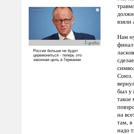
травмо
должно
взяли 
Нам н
финал
ласко
сдела
симво
Союз. 
вернул
был у 
такое 
повзр
на все
там, в
надо т