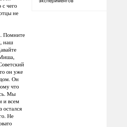
экспериментов
 с чего
 отцы не
з. Помните
, наш
Давайте
 Миша,
Советский
то он уже
 дом. Он
тому что
ась. Мы
м и всем
з остался
го. Не
овато