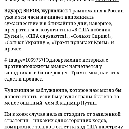
Эдуард БИРОВ, журналист:
Трампомания в России
уже в эти часы начинает напоминать
сумасшествие и в ближайшие дни, наверное,
превратится в лозунги типа «В США победил
Путин!», «США сдуваются!», «Сольют Сирию!»,
«Сольют Украину!», «Трамп признает Крым» и
прочее.
#{image=1069737}Одновременно истерика с
противоположным знаком нагнетается у
западников и бандеровцев. Трамп, мол, нас всех
сдаст и предаст.
Чудовищное заблуждение, которое нам могло бы
дорого стоить, если бы у руля страны был кто-то
менее опытный, чем Владимир Путин.
Ни в коем случае нельзя отходить от заявленной
стратегии – никаких односторонних ходов,
компромисс только в ответ на ход США навстречу