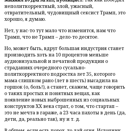
неполиткорректный, злой, ужасный,
отвратительный, чудовищный сексист Трамп, это
хорошо, я думаю.
Нет, у нас-то тут мало что изменится, нам что
Трамп, что не Трамп – дело-то десятое.
Но, может быть, вдруг большая индустрия станет
производить хоть на 10 процентов меньше
аудиовизуальной и печатной продукции о
страданиях очередного сусально-
политкорректного подростка лет 35, которого
мама слишком рано (лет в шесть) высадила на
горшок (о, боль!), а станет, скажем, чаще говорить
о таких простых и понятных вещах, как
появление новых выброшенных из социальных
конструктов XX века страт, о том, что стартап –
это не мечта в гараже, а 23 часа пахоты в день (да,
дети, да, реально так), ну и т. д.
В общем, если есть порох, то дай огня.
Источник