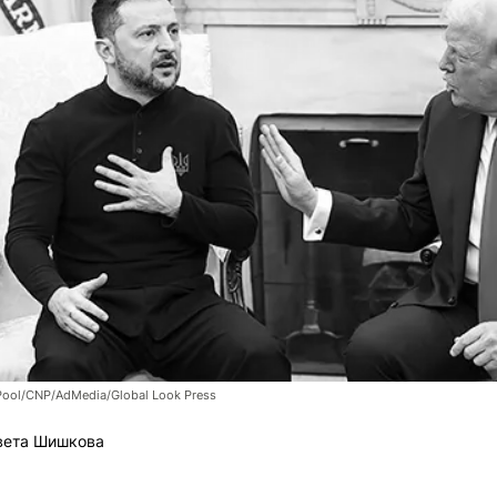
Pool/CNP/AdMedia/Global Look Press
вета Шишкова