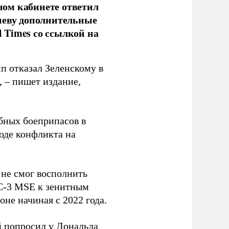
ом кабинете ответил
иеву дополнительные
l Times со ссылкой на
п отказал Зеленскому в
, – пишет издание,
бных боеприпасов в
оде конфликта на
 не смог восполнить
AC-3 MSE к зенитным
не начиная с 2022 года.
й
попросил
у Дональда