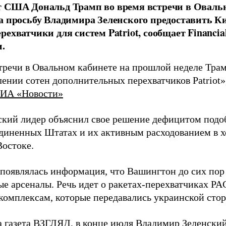
 США Дональд Трамп во время встречи в Овальн
а просьбу Владимира Зеленского предоставить К
рехватчики для систем Patriot, сообщает Financia
.
стречи в Овальном кабинете на прошлой неделе Трам
ении сотен дополнительных перехватчиков Patriot»
ИА «Новости»
кий лидер объяснил свое решение дефицитом подо
диненных Штатах и их активным расходованием в х
остоке.
 появлялась информация, что Вашингтон до сих пор
ые арсеналы. Речь идет о ракетах-перехватчиках P
комплексам, которые передавались украинской сторо
а газета ВЗГЛЯД, в конце июля Владимир Зеленски