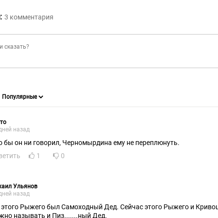
:
3
комментария
то
дней назад
Что бы он ни говорил, Черномырдина ему не переплюнуть.
ветить
1
0
хаил Ульянов
дней назад
 этого Рыжего был Самоходный Дед. Сейчас этого Рыжего и Кривош
можно называть и Пиз.......ный Дед.