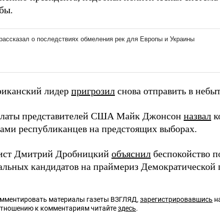
бы.
риканский лидер
пригрозил
снова отправить в небыт
алаты представителей США Майк Джонсон
назвал
к
ами республиканцев на предстоящих выборах.
ист Дмитрий Дробницкий
объяснил
беспокойство п
альных кандидатов на праймериз Демократической 
омментировать материалы газеты ВЗГЛЯД,
зарегистрировавшись
на
отношению к комментариям читайте
здесь
.