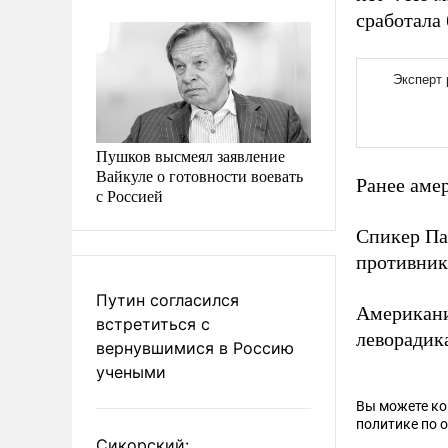
сработала 
Пушков высмеял заявление
Вайкуле о готовности воевать
Ранее аме
с Россией
Спикер П
противник
Путин согласился
Американ
встретиться с
леворадик
вернувшимися в Россию
учеными
Вы можете к
политике по 
Сикорский: