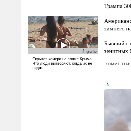
революционных изменений.
Трампа 30
То, что несколько лет назад
было образом для
псевдонаучной фантастики,
Американ
стало всерьез обсуждаемой
зимнего п
идеей.
Бывший гл
зенитных 
КОММЕНТАРИ