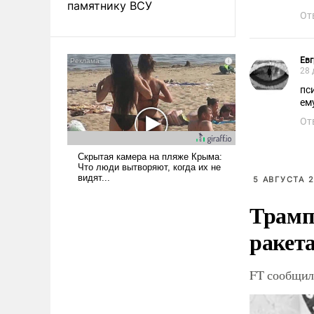
памятнику ВСУ
От
Ев
28 
пс
ем
От
5 АВГУСТА 2
Трамп
ракета
FT сообщила