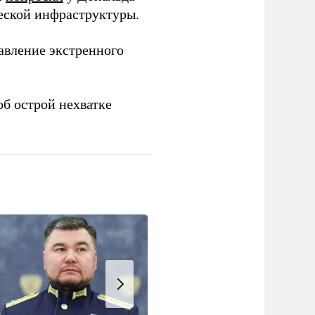
ческой инфраструктуры.
авление экстренного
б острой нехватке