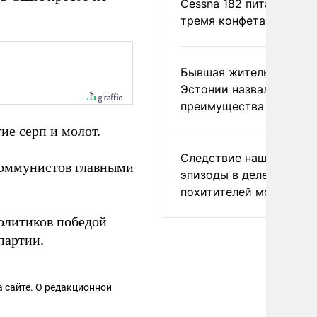
Cessna 182 питались
тремя конфетами
Бывшая жительница
Эстонии назвала главн
преимущества России
ие серп и молот.
Следствие нашло новы
оммунистов главными
эпизоды в деле
похитителей москвичек
олитиков победой
партии.
 сайте. О редакционной