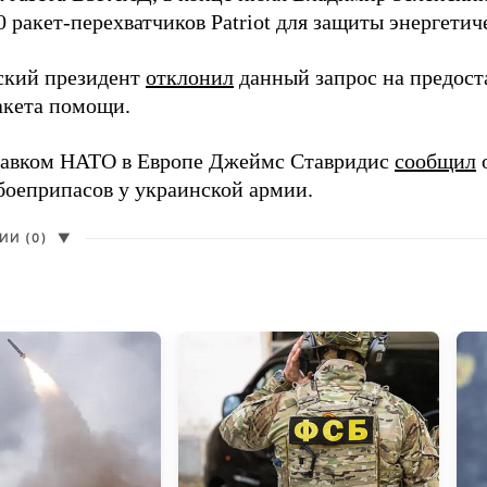
0 ракет-перехватчиков Patriot для защиты энергети
ский президент
отклонил
данный запрос на предост
акета помощи.
авком НАТО в Европе Джеймс Ставридис
сообщил
о
боеприпасов у украинской армии.
И (0)
▼