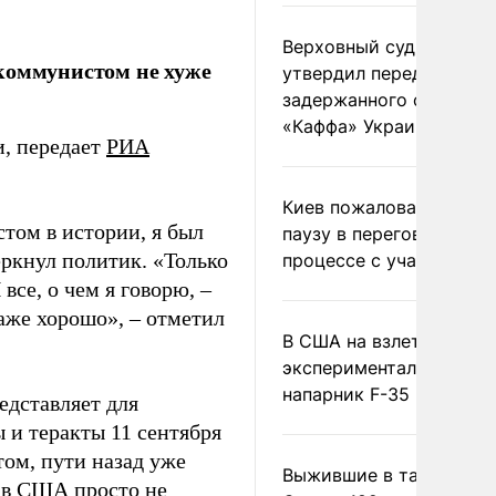
Верховный суд Швеции
 коммунистом не хуже
утвердил передачу
задержанного сухогруз
«Каффа» Украине
и, передает
РИА
Киев пожаловался на
том в истории, я был
паузу в переговорном
еркнул политик. «Только
процессе с участием 
все, о чем я говорю, –
аже хорошо», – отметил
В США на взлете разби
экспериментальный др
напарник F-35
едставляет для
и теракты 11 сентября
том, пути назад уже
Выжившие в тайге пил
 в США просто не