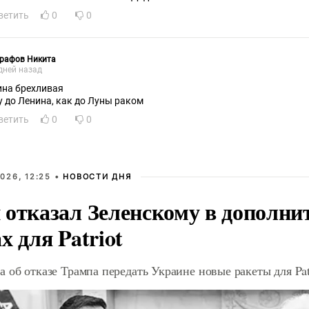
ветить
0
0
графов Никита
дней назад
ина брехливая
у до Ленина, как до Луны раком
ветить
0
0
026, 12:25 •
НОВОСТИ ДНЯ
 отказал Зеленскому в дополн
х для Patriot
 об отказе Трампа передать Украине новые ракеты для Pat