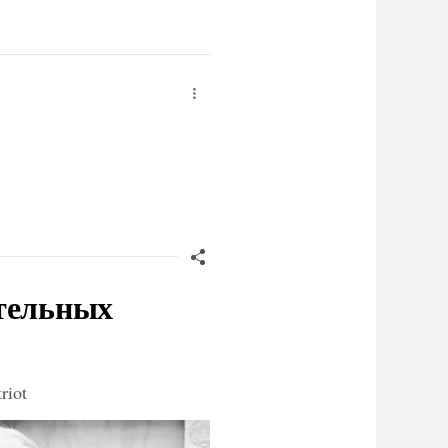
ительных
riot