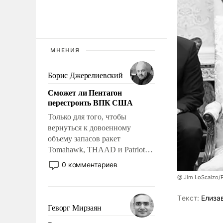
МНЕНИЯ
Борис Джерелиевский
Сможет ли Пентагон
перестроить ВПК США
Только для того, чтобы
вернуться к довоенному
объему запасов ракет
Tomahawk, THAAD и Patriot
США потребуется более трех
0 комментариев
лет. Даже небольшая война с
@ Jim LoScalzo/
Ираном опустошила
американские арсеналы.
Tекст:
Елиза
Сложившаяся ситуация
Геворг Мирзаян
означает многолетний период