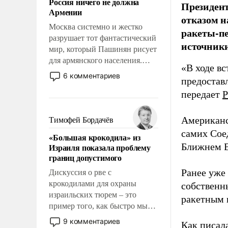
Россия ничего не должна
уязвимости США, например,
Президент
Армении
перед Китаем.
отказом н
Москва системно и жестко
ракеты-пе
разрушает тот фантастический
источники
мир, который Пашинян рисует
для армянского населения.
«В ходе в
Мир, где этому населению все
6 комментариев
предоставл
должны просто по
передает
Р
определению, где его
политические прожекты будут
беспрекословно оплачиваться
Американс
Тимофей Бордачёв
за счет российских
самих Сое
«Большая крокодила» из
налогоплательщиков и где за
Ближнем В
Израиля показала проблему
свои поступки не нужно
границ допустимого
отвечать.
Ранее уже
Дискуссия о рве с
крокодилами для охраны
собственн
израильских тюрем – это
ракетным 
пример того, как быстро мы
двигаемся по пути
9 комментариев
Как писал