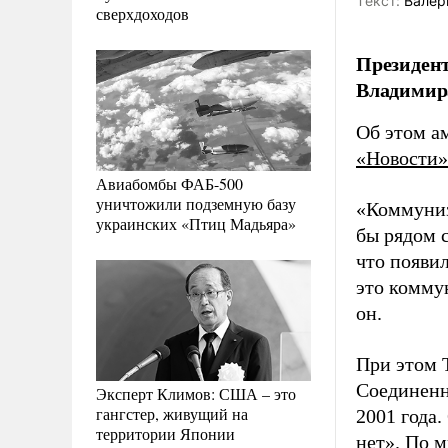
Tекст:
Валер
сверхдоходов
Президент
Владимир
Об этом а
«Новости»
Авиабомбы ФАБ-500
уничтожили подземную базу
«Коммуниз
украинских «Птиц Мадьяра»
бы рядом с
что появил
это комму
он.
При этом 
Соединенн
Эксперт Климов: США – это
гангстер, живущий на
2001 года.
территории Японии
нет». По 