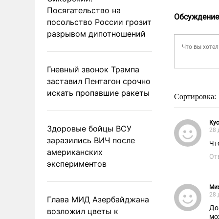
Посягательство на
Обсуждение
посольство России грозит
разрывом дипотношений
Гневный звонок Трампа
заставил Пентагон срочно
искать пропавшие ракеты
Сортировка:
Кус
Здоровые бойцы ВСУ
28 
заразились ВИЧ после
американских
От
экспериментов
Ми
28 
Глава МИД Азербайджана
До
возложил цветы к