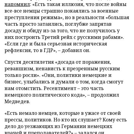
напомнил
: «Есть такая иллюзия, что после войны
все-все немцы страшно покаялись за военные
преступления режима», но в реальности «большая
часть просто затаились, поглубже запрятав
досаду и обиду из-за того, что не получилось у
них построить Третий рейх с русскими рабами».
«Если где и была серьезная историческая
рефлексия, то в ГДР», – добавил он.
Спустя десятилетия «досада от поражения,
реваншизм, ненависть к презренным русским
только росли». «Они, политики немецкие и
бизнес, улыбались и думали о том, когда смогут
нам отомстить. Ресентимент – это часть
немецкого политического кода», – продолжил
Медведев.
«Есть немало немцев, которые в ужасе от своей
прессы, политиков. Но кто их слушает? Кому есть
дело до уезжающих из Германии немецких
врачей и преподавателей?» – задался он