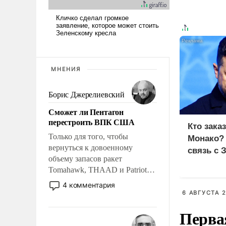
МНЕНИЯ
Борис Джерелиевский
Сможет ли Пентагон
перестроить ВПК США
Кто зака
Только для того, чтобы
Монако?
вернуться к довоенному
связь с 
объему запасов ракет
Tomahawk, THAAD и Patriot
США потребуется более трех
4 комментария
лет. Даже небольшая война с
6 АВГУСТА 2
Ираном опустошила
Перва
американские арсеналы.
Сложившаяся ситуация