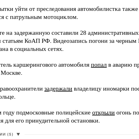
пытки уйти от преследования автомобилистка также
ся с патрульным мотоциклом.
ате на задержанную составили 28 административных
 статьям КоАП РФ. Видеозапись погони за черным 
ана в социальных сетях.
итель каршерингового автомобиля
попал
в аварию п
 Москве.
правоохранители
задержали
владелицу иномарки пос
ольце.
 году подмосковные полицейские
открыли
огонь п
я для его принудительной остановки.
И (5)
▼