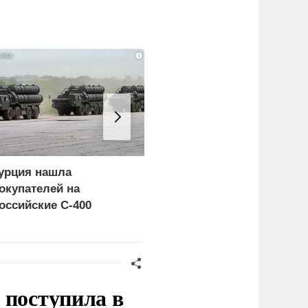
i
урция нашла
Россия больше не буде
окупателей на
церемониться - теперь
оссийские C-400
это законная цель в
Германии
 поступила в