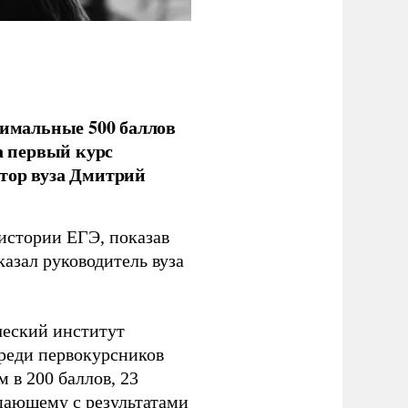
имальные 500 баллов
а первый курс
тор вуза Дмитрий
 истории ЕГЭ, показав
казал руководитель вуза
ческий институт
Среди первокурсников
м в 200 баллов, 23
упающему с результатами