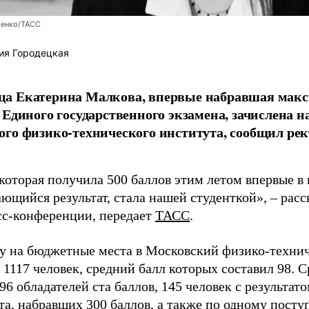
енко/ТАСС
ия Городецкая
а Екатерина Малкова, впервые набравшая макс
 Единого государственного экзамена, зачислена н
го физико-технического института, сообщил рек
которая получила 500 баллов этим летом впервые в
ющийся результат, стала нашей студенткой», – расс
есс-конференции, передает
ТАСС
.
ду на бюджетные места в Московский физико-техни
 1117 человек, средний балл которых составил 98. 
96 обладателей ста баллов, 145 человек с результато
та, набравших 300 баллов, а также по одному пост