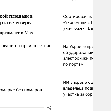
ской площади в
Сортировочный пункт
та в четверг.
«Укрпочты» в Павлогра
уничтожен «Бандероль
артамент в
Max
.
ровали на происшествие
На Украине предупреди
об удорожании китайс
электроники после уда
по портам
ИИ впервые оштрафова
владельца подмосковн
номарке без номеров
участка за борщевик