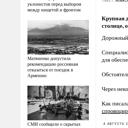
Tекст:
Алекс
уклонистов перед выбором
между нищетой и фронтом
Крупная д
столице, 
Дорожный 
Специалис
Матвиенко допустила
для обесп
рекомендацию россиянам
отказаться от поездок в
Обстоятел
Армению
Через нек
Как писал
спровоцир
СМИ сообщили о скрытых
4 АВГУСТА 2