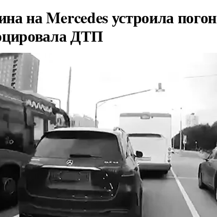
на на Mercedes устроила погон
оцировала ДТП