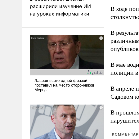
расширили изучение ИИ
В ходе по
на уроках информатики
столкнуть
В результ
различным
опубликов
В мае вод
полиции в
В апреле 
Садовом к
В прошлом
нарушител
КОММЕНТАРИ