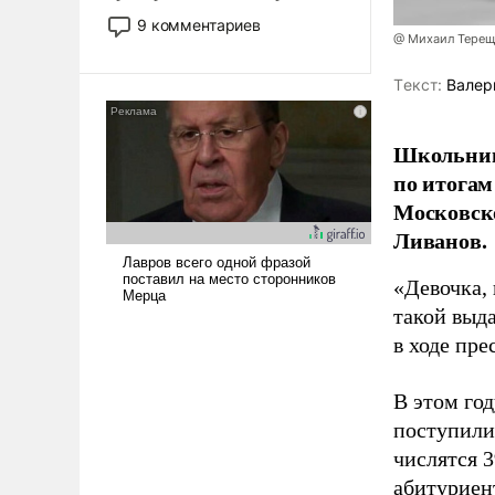
двигаемся по пути
9 комментариев
революционных изменений.
@ Михаил Терещ
То, что несколько лет назад
Tекст:
Валер
было образом для
псевдонаучной фантастики,
стало всерьез обсуждаемой
Школьниц
идеей.
по итогам
Московско
Ливанов.
«Девочка, 
такой выда
в ходе пр
В этом го
поступили
числятся 3
абитуриен