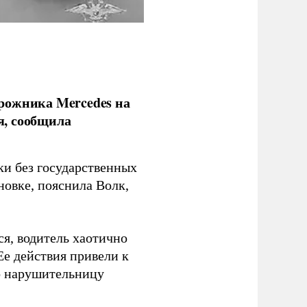
рожника Mercedes на
я, сообщила
ки без государственных
новке, пояснила Волк,
я, водитель хаотично
Ее действия привели к
о нарушительницу