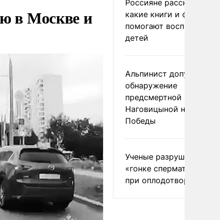
Россияне рассказали,
ю в Москве и
какие книги и фильмы
помогают воспитывать
детей
Альпинист допустил
обнаружение
предсмертной записки
Наговицыной на пике
Победы
Ученые разрушили миф
«гонке сперматозоидов
при оплодотворении