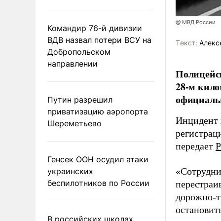
@ МВД России
Командир 76-й дивизии
ВДВ назвал потери ВСУ на
Tекст:
Алекс
Добропольском
направлении
Полицейск
28-м кило
официаль
Путин разрешил
приватизацию аэропорта
Инцидент 
Шереметьево
регистрац
передает
Р
Генсек ООН осудил атаки
«Сотрудни
украинских
беспилотников по России
перестраив
дорожно-т
остановить
В российских школах