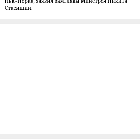
Нью-Йорке, заявил замглавы Минстроя Никита
Стасишин.