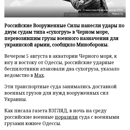
Фото: Станислав Красильников/РИА
Новости
Российские Вооруженные Силы нанесли удары по
двум судам типа «сухогруз» в Черном море,
перевозившим грузы военного назначения для
украинской армии, сообщило Минобороны.
Вечером 5 августа в акватории Черного моря, к
югу и востоку от Одессы, российские ударные
беспилотники атаковали два сухогруза, указало
ведомство в
Max
.
Эти транспортные суда занимались доставкой
военных грузов для нужд вооруженных сил
Украины.
Как писала газета ВЗГЛЯД, в ночь на среду
российские военные
поразили
суда с военными
грузами южнее Одессы.