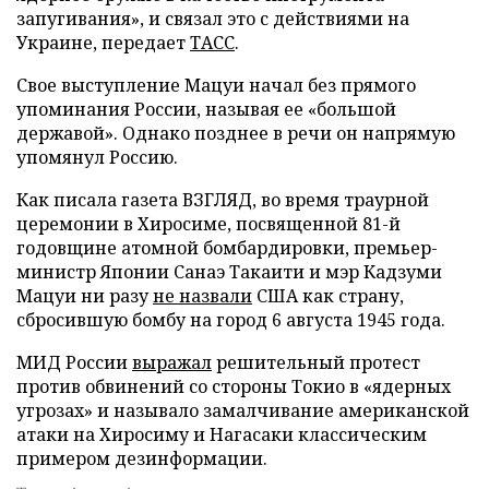
запугивания», и связал это с действиями на
Украине, передает
ТАСС
.
Свое выступление Мацуи начал без прямого
упоминания России, называя ее «большой
державой». Однако позднее в речи он напрямую
упомянул Россию.
Как писала газета ВЗГЛЯД, во время траурной
церемонии в Хиросиме, посвященной 81-й
годовщине атомной бомбардировки, премьер-
министр Японии Санаэ Такаити и мэр Кадзуми
Мацуи ни разу
не назвали
США как страну,
сбросившую бомбу на город 6 августа 1945 года.
МИД России
выражал
решительный протест
против обвинений со стороны Токио в «ядерных
угрозах» и называло замалчивание американской
атаки на Хиросиму и Нагасаки классическим
примером дезинформации.