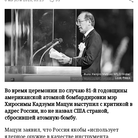
Фото: Kenjiro Matsuo/AFLO/Global
Look Press
Во время церемонии по случаю 81-й годовщины
американской атомной бомбардировки мэр
Хиросимы Кадзуми Мацуи выступил с критикой в
адрес России, но не назвал США страной,
сбросившей атомную бомбу.
Мацуи заявил, что Россия якобы «использует
ядерное оружие в качестве инструмента