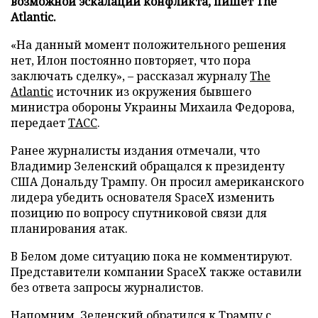
возможной эскалации конфликта, пишет The
Atlantic.
«На данный момент положительного решения
нет, Илон постоянно повторяет, что пора
заключать сделку», – рассказал журналу
The
Atlantic
источник из окружения бывшего
министра обороны Украины Михаила Федорова,
передает
ТАСС
.
Ранее журналисты издания отмечали, что
Владимир Зеленский обращался к президенту
США Дональду Трампу. Он просил американского
лидера убедить основателя SpaceX изменить
позицию по вопросу спутниковой связи для
планирования атак.
В Белом доме ситуацию пока не комментируют.
Представители компании SpaceX также оставили
без ответа запросы журналистов.
Напомним, Зеленский
обратился
к Трампу с