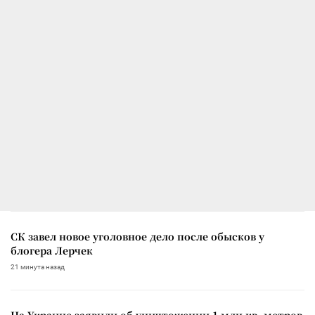
СК завел новое уголовное дело после обысков у
блогера Лерчек
21 минута назад
На Украине заявили об уничтожении 1 млн кв. метров