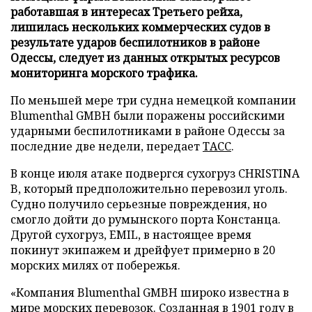
работавшая в интересах Третьего рейха,
лишилась нескольких коммерческих судов в
результате ударов беспилотников в районе
Одессы, следует из данных открытых ресурсов
мониторинга морского трафика.
По меньшей мере три судна немецкой компании
Blumenthal GMBH были поражены российскими
ударными беспилотниками в районе Одессы за
последние две недели, передает
ТАСС
.
В конце июля атаке подвергся сухогруз CHRISTINA
B, который предположительно перевозил уголь.
Судно получило серьезные повреждения, но
смогло дойти до румынского порта Констанца.
Другой сухогруз, EMIL, в настоящее время
покинут экипажем и дрейфует примерно в 20
морских милях от побережья.
«Компания Blumenthal GMBH широко известна в
мире морских перевозок. Созданная в 1901 году в