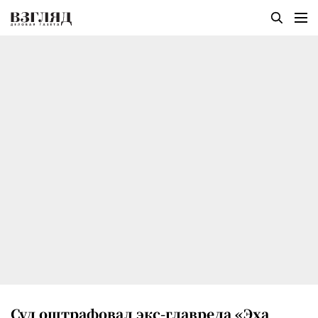
Суд оштрафовал экс-главреда «Эха