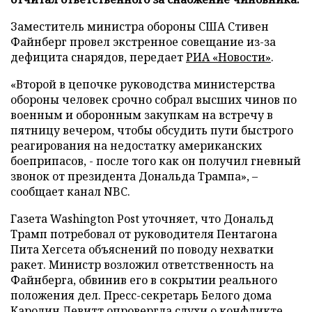
Заместитель министра обороны США Стивен
Файнберг провел экстренное совещание из-за
дефицита снарядов, передает
РИА «Новости»
.
«Второй в цепочке руководства министерства
обороны человек срочно собрал высших чинов по
военным и оборонным закупкам на встречу в
пятницу вечером, чтобы обсудить пути быстрого
реагирования на недостатку американских
боеприпасов, - после того как он получил гневный
звонок от президента Дональда Трампа», –
сообщает канал NBC.
Газета Washington Post уточняет, что Дональд
Трамп потребовал от руководителя Пентагона
Пита Хегсета объяснений по поводу нехватки
ракет. Министр возложил ответственность на
Файнберга, обвинив его в сокрытии реального
положения дел. Пресс-секретарь Белого дома
Каролин Левитт опровергла слухи о конфликте,