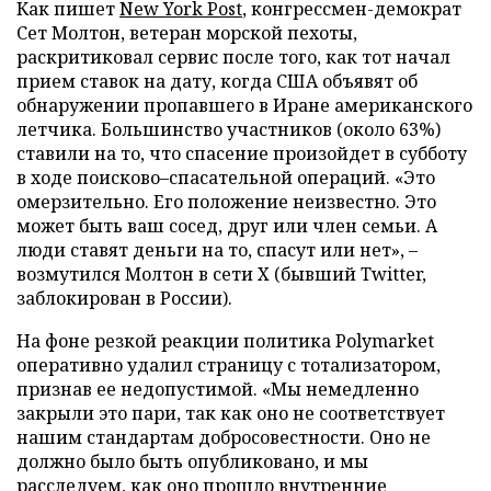
Как пишет
New York Post
, конгрессмен-демократ
Сет Молтон, ветеран морской пехоты,
раскритиковал сервис после того, как тот начал
прием ставок на дату, когда США объявят об
обнаружении пропавшего в Иране американского
летчика. Большинство участников (около 63%)
ставили на то, что спасение произойдет в субботу
в ходе поисково–спасательной операций. «Это
омерзительно. Его положение неизвестно. Это
может быть ваш сосед, друг или член семьи. А
люди ставят деньги на то, спасут или нет», –
возмутился Молтон в сети X (бывший Twitter,
заблокирован в России).
На фоне резкой реакции политика Polymarket
оперативно удалил страницу с тотализатором,
признав ее недопустимой. «Мы немедленно
закрыли это пари, так как оно не соответствует
нашим стандартам добросовестности. Оно не
должно было быть опубликовано, и мы
расследуем, как оно прошло внутренние