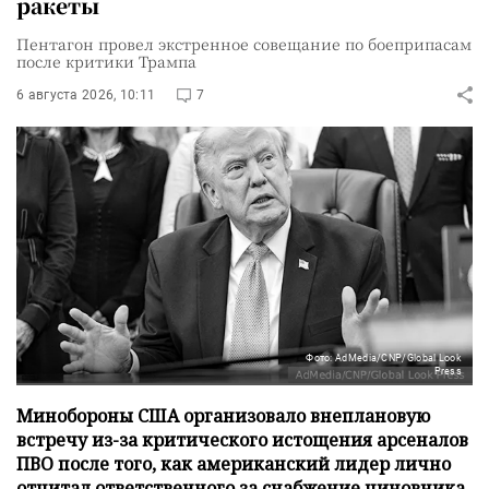
ракеты
Пентагон провел экстренное совещание по боеприпасам
после критики Трампа
6 августа 2026, 10:11
7
Фото: AdMedia/CNP/Global Look
Press
Минобороны США организовало внеплановую
встречу из-за критического истощения арсеналов
ПВО после того, как американский лидер лично
отчитал ответственного за снабжение чиновника.