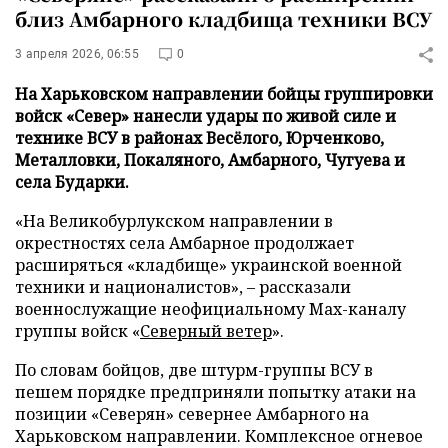
близ Амбарного кладбища техники ВСУ
3 апреля 2026, 06:55
0
На Харьковском направлении бойцы группировки
войск «Север» нанесли удары по живой силе и
технике ВСУ в районах Весёлого, Юрченково,
Металловки, Покаляного, Амбарного, Чугуева и
села Бударки.
«На Великобурлукском направлении в
окрестностях села Амбарное продолжает
расширяться «кладбище» украинской военной
техники и националистов», – рассказали
военнослужащие неофициальному Max-каналу
группы войск «
Северный ветер
».
По словам бойцов, две штурм-группы ВСУ в
пешем порядке предприняли попытку атаки на
позиции «Северян» севернее Амбарного на
Харьковском направлении. Комплексное огневое