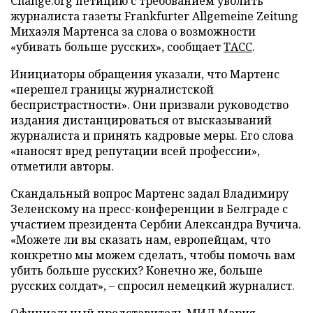
Change.org петицию с требованием уволить
журналиста газеты Frankfurter Allgemeine Zeitung
Михаэля Мартенса за слова о возможности
«убивать больше русских», сообщает
ТАСС
.
Инициаторы обращения указали, что Мартенс
«перешел границы журналистской
беспристрастности». Они призвали руководство
издания дистанцироваться от высказываний
журналиста и принять кадровые меры. Его слова
«наносят вред репутации всей профессии»,
отметили авторы.
Скандальный вопрос Мартенс задал Владимиру
Зеленскому на пресс-конференции в Белграде с
участием президента Сербии Александра Вучича.
«Можете ли вы сказать нам, европейцам, что
конкретно мы можем сделать, чтобы помочь вам
убить больше русских? Конечно же, больше
русских солдат», – спросил немецкий журналист.
Официальный представитель МИД Мария